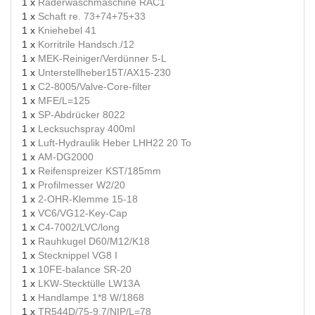
1 x
Räderwaschmaschine RAC1
1 x
Schaft re. 73+74+75+33
1 x
Kniehebel 41
1 x
Korritrile Handsch./12
1 x
MEK-Reiniger/Verdünner 5-L
1 x
Unterstellheber15T/AX15-230
1 x
C2-8005/Valve-Core-filter
1 x
MFE/L=125
1 x
SP-Abdrücker 8022
1 x
Lecksuchspray 400ml
1 x
Luft-Hydraulik Heber LHH22 20 To
1 x
AM-DG2000
1 x
Reifenspreizer KST/185mm
1 x
Profilmesser W2/20
1 x
2-OHR-Klemme 15-18
1 x
VC6/VG12-Key-Cap
1 x
C4-7002/LVC/long
1 x
Rauhkugel D60/M12/K18
1 x
Stecknippel VG8 I
1 x
10FE-balance SR-20
1 x
LKW-Stecktülle LW13A
1 x
Handlampe 1*8 W/1868
1 x
TR544D/75-9,7/NIP/L=78