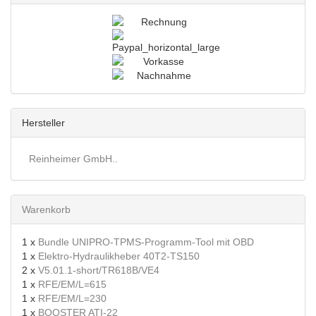
Hersteller
Reinheimer GmbH..
Warenkorb
1 x
Bundle UNIPRO-TPMS-Programm-Tool mit OBD
1 x
Elektro-Hydraulikheber 40T2-TS150
2 x
V5.01.1-short/TR618B/VE4
1 x
RFE/EM/L=615
1 x
RFE/EM/L=230
1 x
BOOSTER ATI-22