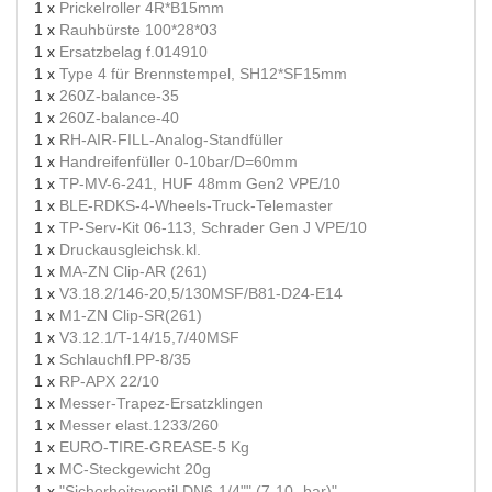
1 x
Prickelroller 4R*B15mm
1 x
Rauhbürste 100*28*03
1 x
Ersatzbelag f.014910
1 x
Type 4 für Brennstempel, SH12*SF15mm
1 x
260Z-balance-35
1 x
260Z-balance-40
1 x
RH-AIR-FILL-Analog-Standfüller
1 x
Handreifenfüller 0-10bar/D=60mm
1 x
TP-MV-6-241, HUF 48mm Gen2 VPE/10
1 x
BLE-RDKS-4-Wheels-Truck-Telemaster
1 x
TP-Serv-Kit 06-113, Schrader Gen J VPE/10
1 x
Druckausgleichsk.kl.
1 x
MA-ZN Clip-AR (261)
1 x
V3.18.2/146-20,5/130MSF/B81-D24-E14
1 x
M1-ZN Clip-SR(261)
1 x
V3.12.1/T-14/15,7/40MSF
1 x
Schlauchfl.PP-8/35
1 x
RP-APX 22/10
1 x
Messer-Trapez-Ersatzklingen
1 x
Messer elast.1233/260
1 x
EURO-TIRE-GREASE-5 Kg
1 x
MC-Steckgewicht 20g
1 x
"Sicherheitsventil DN6-1/4"" (7-10- bar)"