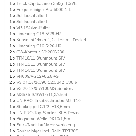
1 x
Truck Clip balance 350g, 10/VE
1 x
Felgenreiniger Pro-5000 1-L
1 x
Schlauchhalter I
1 x
Schlauchhalter II
1 x
VP-1/Valve-Puller
1 x
Limesring C18,5*29-H7
1 x
Kunststoffeimer 1,2-Liter, mit Deckel
1 x
Limesring C16,5*26-H6
2 x
CW-Kontour 50*20/G230
1 x
TR418/11,3/unmount SIV
1 x
TR413/11,3/unmount SIV
1 x
TR414/11,3/unmount SIV
1 x
VH609/VG12+8a,5i+S
2 x
V3.04.15/2C/90-120/B42-C38,5
1 x
V3.20.12/9,7/100MS-Sonderv.
1 x
MS525-S/SW14/11,3/short
1 x
UNIPRO-Ersatzschraube M3-T10
1 x
Stecknippel G1/2 I=18,6mm
1 x
UNIPRO-Top-Starter+BLE-Device
1 x
Biegsame Welle DK10/1,5m
1 x
Sturz/Nachlauf-Messwerkzeug
1 x
Rauhreiniger incl. Rolle TRT30S