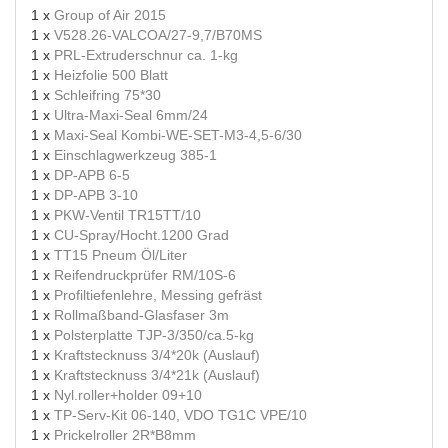
1 x
Group of Air 2015
1 x
V528.26-VALCOA/27-9,7/B70MS
1 x
PRL-Extruderschnur ca. 1-kg
1 x
Heizfolie 500 Blatt
1 x
Schleifring 75*30
1 x
Ultra-Maxi-Seal 6mm/24
1 x
Maxi-Seal Kombi-WE-SET-M3-4,5-6/30
1 x
Einschlagwerkzeug 385-1
1 x
DP-APB 6-5
1 x
DP-APB 3-10
1 x
PKW-Ventil TR15TT/10
1 x
CU-Spray/Hocht.1200 Grad
1 x
TT15 Pneum Öl/Liter
1 x
Reifendruckprüfer RM/10S-6
1 x
Profiltiefenlehre, Messing gefräst
1 x
Rollmaßband-Glasfaser 3m
1 x
Polsterplatte TJP-3/350/ca.5-kg
1 x
Kraftstecknuss 3/4*20k (Auslauf)
1 x
Kraftstecknuss 3/4*21k (Auslauf)
1 x
Nyl.roller+holder 09+10
1 x
TP-Serv-Kit 06-140, VDO TG1C VPE/10
1 x
Prickelroller 2R*B8mm