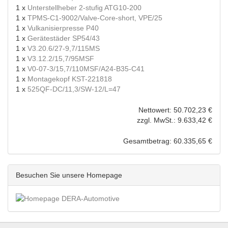
1 x
Unterstellheber 2-stufig ATG10-200
1 x
TPMS-C1-9002/Valve-Core-short, VPE/25
1 x
Vulkanisierpresse P40
1 x
Gerätestäder SP54/43
1 x
V3.20.6/27-9,7/115MS
1 x
V3.12.2/15,7/95MSF
1 x
V0-07-3/15,7/110MSF/A24-B35-C41
1 x
Montagekopf KST-221818
1 x
525QF-DC/11,3/SW-12/L=47
Nettowert: 50.702,23 €
zzgl. MwSt.: 9.633,42 €
Gesamtbetrag: 60.335,65 €
Besuchen Sie unsere Homepage