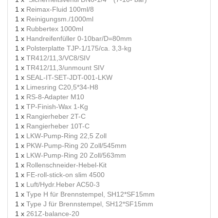
1 x
Reimax-Fluid 100ml/8
1 x
Reinigungsm./1000ml
1 x
Rubbertex 1000ml
1 x
Handreifenfüller 0-10bar/D=80mm
1 x
Polsterplatte TJP-1/175/ca. 3,3-kg
1 x
TR412/11,3/VC8/SIV
1 x
TR412/11,3/unmount SIV
1 x
SEAL-IT-SET-JDT-001-LKW
1 x
Limesring C20,5*34-H8
1 x
RS-8-Adapter M10
1 x
TP-Finish-Wax 1-Kg
1 x
Rangierheber 2T-C
1 x
Rangierheber 10T-C
1 x
LKW-Pump-Ring 22,5 Zoll
1 x
PKW-Pump-Ring 20 Zoll/545mm
1 x
LKW-Pump-Ring 20 Zoll/563mm
1 x
Rollenschneider-Hebel-Kit
1 x
FE-roll-stick-on slim 4500
1 x
Luft/Hydr.Heber AC50-3
1 x
Type H für Brennstempel, SH12*SF15mm
1 x
Type J für Brennstempel, SH12*SF15mm
1 x
261Z-balance-20