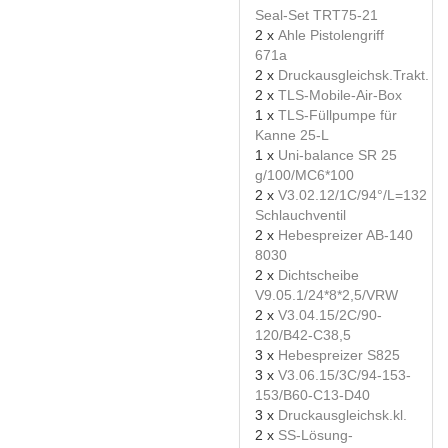
Seal-Set TRT75-21
2 x
Ahle Pistolengriff
671a
2 x
Druckausgleichsk.Trakt.
2 x
TLS-Mobile-Air-Box
1 x
TLS-Füllpumpe für
Kanne 25-L
1 x
Uni-balance SR 25
g/100/MC6*100
2 x
V3.02.12/1C/94°/L=132
Schlauchventil
2 x
Hebespreizer AB-140
8030
2 x
Dichtscheibe
V9.05.1/24*8*2,5/VRW
2 x
V3.04.15/2C/90-
120/B42-C38,5
3 x
Hebespreizer S825
3 x
V3.06.15/3C/94-153-
153/B60-C13-D40
3 x
Druckausgleichsk.kl.
2 x
SS-Lösung-