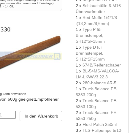
genommen Wochenenden + Feiertage):
2 x
Schlauchtülle 6-M16
8. - 14.08.
Überwurfmutter
1 x
Red-Muffe 1/4*1/8
i(13,2mm/8,6mm)
1 x
Type P für
Brennstempel,
SH12*SF15mm
1 x
Type D für
Brennstempel,
SH12*SF15mm
1 x
674B/Reifenschaber
1 x
BL-54MS-VALCOA-
LM-LKW/V3.22.3
2 x
280-balance AR-5
1 x
Truck-Balance FE-
ng kann abweichen
5353 200g
 von 600g geeignetEmpfohlener
2 x
Truck-Balance FE-
5353 100g
2 x
Truck-Balance FE-
In den Warenkorb
5353 250g
3 x
Fluid-Patch 250ml
3 x
TLS-Füllpumpe 5/10-