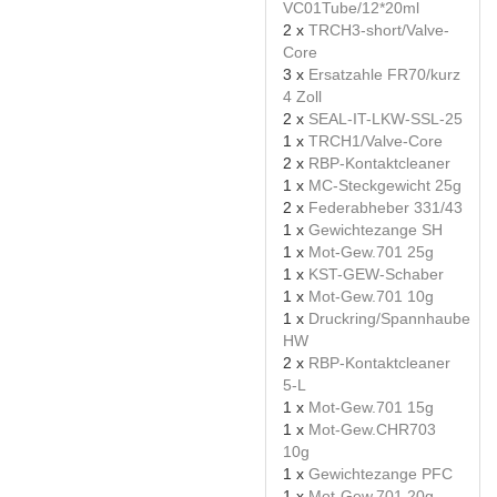
VC01Tube/12*20ml
2 x
TRCH3-short/Valve-
Core
3 x
Ersatzahle FR70/kurz
4 Zoll
2 x
SEAL-IT-LKW-SSL-25
1 x
TRCH1/Valve-Core
2 x
RBP-Kontaktcleaner
1 x
MC-Steckgewicht 25g
2 x
Federabheber 331/43
1 x
Gewichtezange SH
1 x
Mot-Gew.701 25g
1 x
KST-GEW-Schaber
1 x
Mot-Gew.701 10g
1 x
Druckring/Spannhaube
HW
2 x
RBP-Kontaktcleaner
5-L
1 x
Mot-Gew.701 15g
1 x
Mot-Gew.CHR703
10g
1 x
Gewichtezange PFC
1 x
Mot-Gew.701 20g