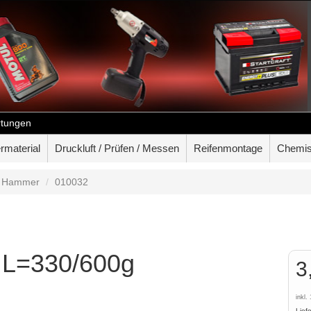
tungen
rmaterial
Druckluft / Prüfen / Messen
Reifenmontage
Chemis
Hammer
010032
 L=330/600g
3
inkl
Lief