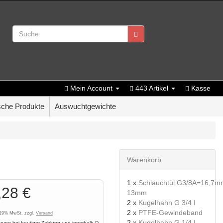
Mein Account
443 Artikel
Kasse
che Produkte
Auswuchtgewichte
Warenkorb
1 x
Schlauchtül.G3/8A=16,7mm
,28 €
13mm
2 x
Kugelhahn G 3/4 I
2 x
PTFE-Gewindeband
. 19% MwSt. zzgl.
Versand
2 x
Kugelhahn G 1/4 I
erung bei heutiger Zahlung und innerhalb D