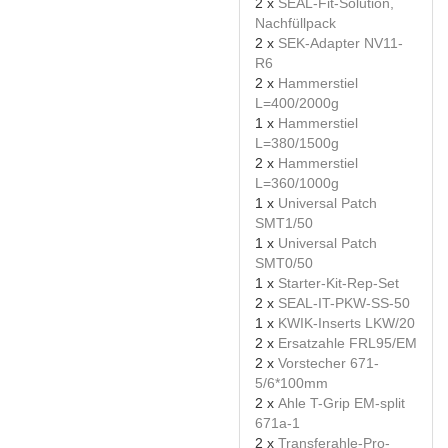
2 x
SEAL-Fit-Solution,
Nachfüllpack
2 x
SEK-Adapter NV11-
R6
2 x
Hammerstiel
L=400/2000g
1 x
Hammerstiel
L=380/1500g
2 x
Hammerstiel
L=360/1000g
1 x
Universal Patch
SMT1/50
1 x
Universal Patch
SMT0/50
1 x
Starter-Kit-Rep-Set
2 x
SEAL-IT-PKW-SS-50
1 x
KWIK-Inserts LKW/20
2 x
Ersatzahle FRL95/EM
2 x
Vorstecher 671-
5/6*100mm
2 x
Ahle T-Grip EM-split
671a-1
2 x
Transferahle-Pro-