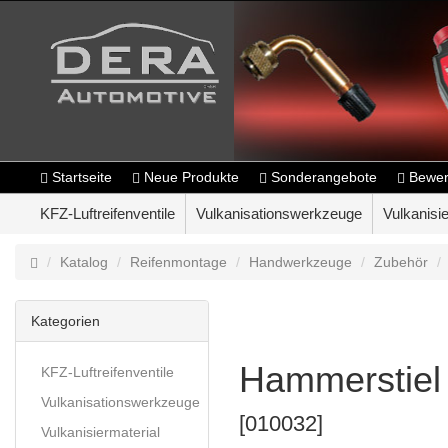
Startseite
Neue Produkte
Sonderangebote
Bewer
KFZ-Luftreifenventile
Vulkanisationswerkzeuge
Vulkanisie
Katalog
Reifenmontage
Handwerkzeuge
Zubehör
Kategorien
Hammerstiel
KFZ-Luftreifenventile
Vulkanisationswerkzeuge
[010032]
Vulkanisiermaterial