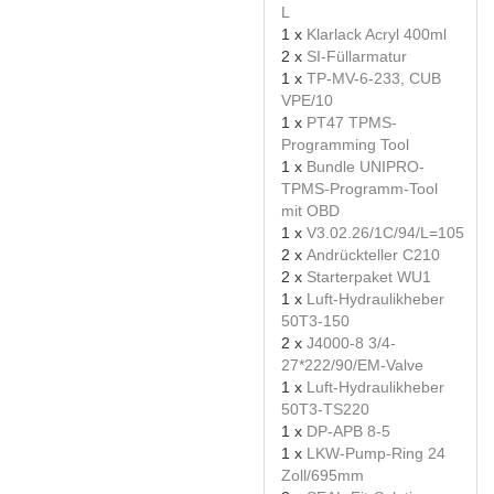
L
1 x
Klarlack Acryl 400ml
2 x
SI-Füllarmatur
1 x
TP-MV-6-233, CUB
VPE/10
1 x
PT47 TPMS-
Programming Tool
1 x
Bundle UNIPRO-
TPMS-Programm-Tool
mit OBD
1 x
V3.02.26/1C/94/L=105
2 x
Andrückteller C210
2 x
Starterpaket WU1
1 x
Luft-Hydraulikheber
50T3-150
2 x
J4000-8 3/4-
27*222/90/EM-Valve
1 x
Luft-Hydraulikheber
50T3-TS220
1 x
DP-APB 8-5
1 x
LKW-Pump-Ring 24
Zoll/695mm