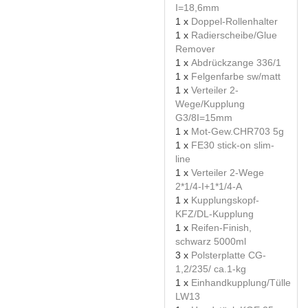
I=18,6mm
1 x
Doppel-Rollenhalter
1 x
Radierscheibe/Glue
Remover
1 x
Abdrückzange 336/1
1 x
Felgenfarbe sw/matt
1 x
Verteiler 2-
Wege/Kupplung
G3/8I=15mm
1 x
Mot-Gew.CHR703 5g
1 x
FE30 stick-on slim-
line
1 x
Verteiler 2-Wege
2*1/4-I+1*1/4-A
1 x
Kupplungskopf-
KFZ/DL-Kupplung
1 x
Reifen-Finish,
schwarz 5000ml
3 x
Polsterplatte CG-
1,2/235/ ca.1-kg
1 x
Einhandkupplung/Tülle
LW13