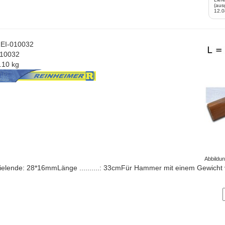
(aus
12.0
EI-010032
10032
.10 kg
Abbildu
ielende: 28*16mmLänge ..........: 33cmFür Hammer mit einem Gewicht