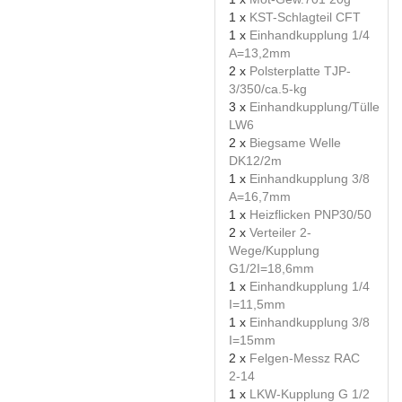
1 x
KST-Schlagteil CFT
1 x
Einhandkupplung 1/4
A=13,2mm
2 x
Polsterplatte TJP-
3/350/ca.5-kg
3 x
Einhandkupplung/Tülle
LW6
2 x
Biegsame Welle
DK12/2m
1 x
Einhandkupplung 3/8
A=16,7mm
1 x
Heizflicken PNP30/50
2 x
Verteiler 2-
Wege/Kupplung
G1/2I=18,6mm
1 x
Einhandkupplung 1/4
I=11,5mm
1 x
Einhandkupplung 3/8
I=15mm
2 x
Felgen-Messz RAC
2-14
1 x
LKW-Kupplung G 1/2