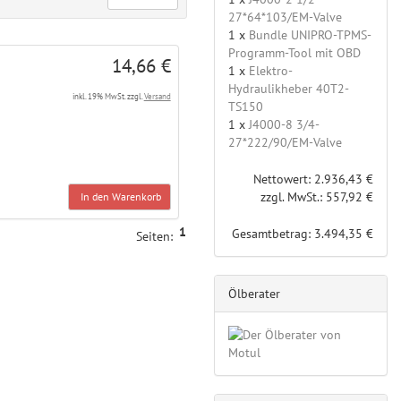
27*64*103/EM-Valve
1 x
Bundle UNIPRO-TPMS-
Programm-Tool mit OBD
14,66 €
1 x
Elektro-
Hydraulikheber 40T2-
inkl. 19% MwSt. zzgl.
Versand
TS150
1 x
J4000-8 3/4-
27*222/90/EM-Valve
Nettowert: 2.936,43 €
zzgl. MwSt.: 557,92 €
In den Warenkorb
1
Gesamtbetrag: 3.494,35 €
Seiten:
Ölberater