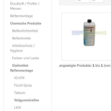
Druckluft / Prüfen /
Messen
Reifenmontage
Chemische Produkte
Reifendichtmittel
Reifenkreide
Arbeitsschutz /
Hygiene
Farben und Lacke
angezeigte Produkte:
1
bis
1
(vo
Gleitmittel
Reifenmontage
AS+EM
Fluid+Spray
Talkum
Vollgummireifen
LKW