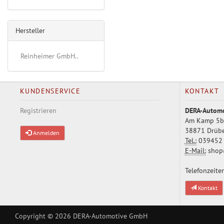
Hersteller
Reinheimer GmbH..
KUNDENSERVICE
KONTAKT
Registrieren
DERA-Autom
Am Kamp 5b
38871 Drüb
Anmelden
Tel.:
039452 
E-Mail:
shop
Telefonzeiten
Kontakt
Copyright © 2026
DERA-Automotive GmbH