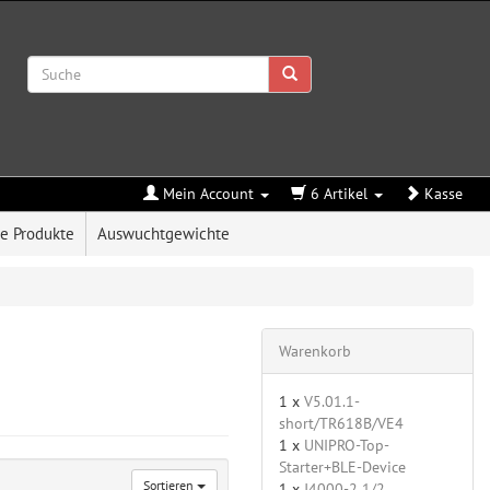
Mein Account
6 Artikel
Kasse
e Produkte
Auswuchtgewichte
Warenkorb
1 x
V5.01.1-
short/TR618B/VE4
1 x
UNIPRO-Top-
Starter+BLE-Device
Sortieren
1 x
J4000-2 1/2