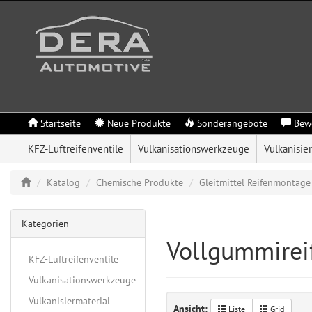
Startseite
Neue Produkte
Sonderangebote
Bew
KFZ-Luftreifenventile
Vulkanisationswerkzeuge
Vulkanisie
Katalog
Chemische Produkte
Gleitmittel Reifenmontage
Kategorien
Vollgummirei
KFZ-Luftreifenventile
Vulkanisationswerkzeuge
Vulkanisiermaterial
Ansicht:
Liste
Grid