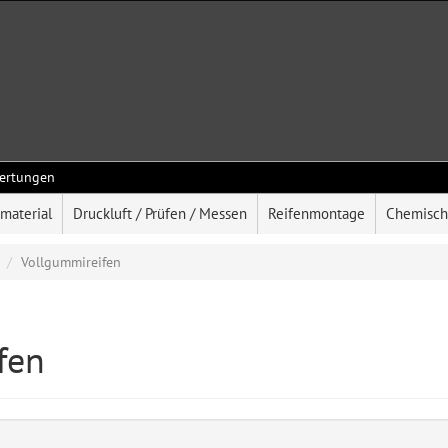
ertungen
rmaterial
Druckluft / Prüfen / Messen
Reifenmontage
Chemisch
Vollgummireifen
fen