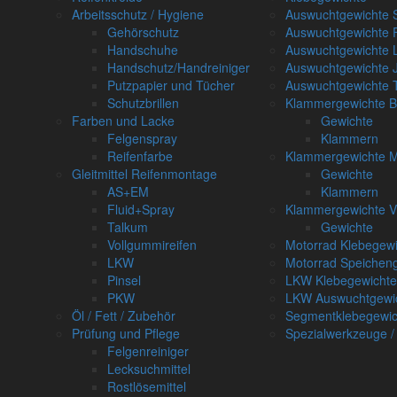
Arbeitsschutz / Hygiene
Auswuchtgewichte S
Gehörschutz
Auswuchtgewichte 
Handschuhe
Auswuchtgewichte 
Handschutz/Handreiniger
Auswuchtgewichte 
Putzpapier und Tücher
Auswuchtgewichte T
Schutzbrillen
Klammergewichte
Farben und Lacke
Gewichte
Felgenspray
Klammern
Reifenfarbe
Klammergewichte 
Gleitmittel Reifenmontage
Gewichte
AS+EM
Klammern
Fluid+Spray
Klammergewichte 
Talkum
Gewichte
Vollgummireifen
Motorrad Klebegewi
LKW
Motorrad Speichen
Pinsel
LKW Klebegewichte
PKW
LKW Auswuchtgewi
Öl / Fett / Zubehör
Segmentklebegewic
Prüfung und Pflege
Spezialwerkzeuge /
Felgenreiniger
Lecksuchmittel
Rostlösemittel