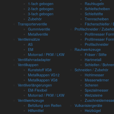
1-fach gebogen
Rauhkugeln
2-fach gebogen
Schleifscheiben
3-fach gebogen
Schleifstifte
Zubehör
Trennscheiben
Transporterventile
Fächerschleifer /
Gummiventile
Profilschneider / Zubehö
Metallventile
Profilmesser For
Ventileinsätze
Profilmesser For
AS
Profilschneider
EM
Rauhwerkzeuge
Motorrad / PKW / LKW
Fräser / Stifte
Ventilfahrradadapter
Hartmetall
Ventilkappen
Schleifen / Bohre
Kunststoff VG8
Schneiden / Zubehör
Metallkappen VG12
Hohlmesser
Metallkappen VG8
Messerwärmer
Ventilverlängerungen
Scheren
EM-Flexibel
Spezialmesser
Motorrad / PKW / LKW
Wetzsteine
Ventilwerkzeuge
Zuschneidemesse
Befüllung von Reifen
Vulkanisiergeräte
Hilfsmittel
Heizbügel