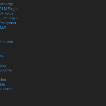
tahlfelge
F-LM Felgen
LM-Felge
J-LM Felgen
ransporter
 BMW
Mercedes
VW
chte
gewichte
chte
hte
 Reiniger