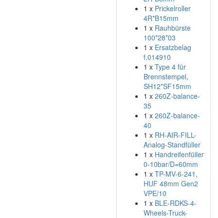
1 x
Prickelroller
4R*B15mm
1 x
Rauhbürste
100*28*03
1 x
Ersatzbelag
f.014910
1 x
Type 4 für
Brennstempel,
SH12*SF15mm
1 x
260Z-balance-
35
1 x
260Z-balance-
40
1 x
RH-AIR-FILL-
Analog-Standfüller
1 x
Handreifenfüller
0-10bar/D=60mm
1 x
TP-MV-6-241,
HUF 48mm Gen2
VPE/10
1 x
BLE-RDKS-4-
Wheels-Truck-