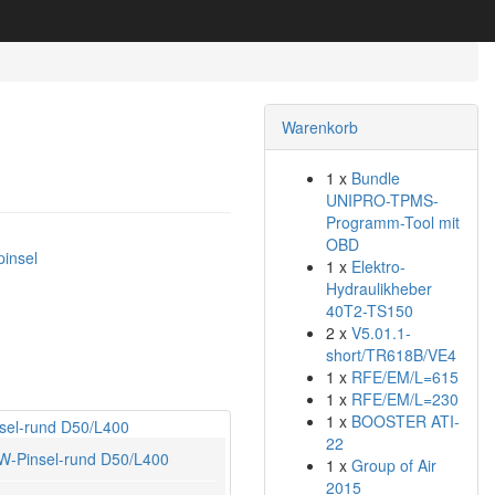
Warenkorb
1 x
Bundle
UNIPRO-TPMS-
Programm-Tool mit
OBD
pinsel
1 x
Elektro-
Hydraulikheber
40T2-TS150
2 x
V5.01.1-
short/TR618B/VE4
1 x
RFE/EM/L=615
1 x
RFE/EM/L=230
1 x
BOOSTER ATI-
22
W-Pinsel-rund D50/L400
1 x
Group of Air
2015