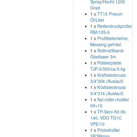
Spray/Hocht.1200
Grad
1 x
TT15 Pneum
Öl/Liter
1 x
Reifendruckprüfer
RM/10S-6
1 x
Profiltiefenlehre,
Messing gefräst
1 x
Rollmaßband-
Glasfaser 3m
1 x
Polsterplatte
TJP-3/350/ca.5-kg
1 x
Kraftstecknuss
3/4*20k (Auslauf)
1 x
Kraftstecknuss
3/4*21k (Auslauf)
1 x
Nyl.roller+holder
09+10
1 x
TP-Serv-Kit 06-
140, VDO TG1C
VPE/10
1 x
Prickelroller
2R*B8mm