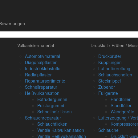
Bewertungen
Vulkanisiermaterial
Druckluft / Prüfen / Mes
Automotivmaterial
Druckprüfer
Diagonalpflaster
Kupplungen
Industrieklebstoffe
Luftaufbereitung
Radialpflaster
Schlauchschellen
Reparatursortimente
Stecknippel
Schnellreparatur
Zubehör
Heißvulkanisation
Füllgeräte
Extrudergummi
Handfüller
Polstergummi
Standfüller
Schnellheizflicken
Wandgeräte
Schlauchreparatur
Lufterzeugung / Vert
Schlauchflicken
Kompressoren
Ventile Kaltvulkanisation
Schläuche
Ventile Heißvulkanisation
Druckluft-Ge