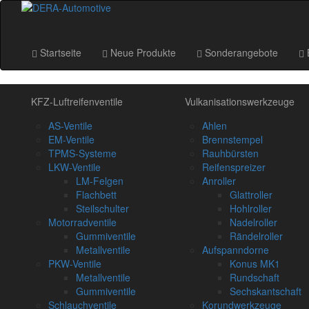
Startseite
Neue Produkte
Sonderangebote
KFZ-Luftreifenventile
Vulkanisationswerkzeuge
AS-Ventile
Ahlen
EM-Ventile
Brennstempel
TPMS-Systeme
Rauhbürsten
LKW-Ventile
Reifenspreizer
LM-Felgen
Anroller
Flachbett
Glattroller
Steilschulter
Hohlroller
Motorradventile
Nadelroller
Gummiventile
Rändelroller
Metallventile
Aufspanndorne
PKW-Ventile
Konus MK1
Metallventile
Rundschaft
Gummiventile
Sechskantschaft
Schlauchventile
Korundwerkzeuge