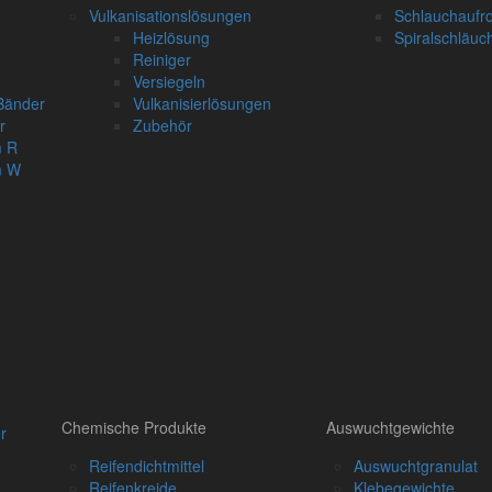
Vulkanisationslösungen
Schlauchaufro
Heizlösung
Spiralschläuc
Reiniger
Versiegeln
 Bänder
Vulkanisierlösungen
r
Zubehör
m R
m W
n
Chemische Produkte
Auswuchtgewichte
r
Reifendichtmittel
Auswuchtgranulat
Reifenkreide
Klebegewichte