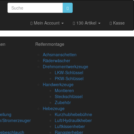
Mein Account
130 Artikel
Kasse
sen
Reifenmontage
Achsmanschetten
Räderwäscher
Drehmomentwerkzeuge
LKW-Schlüssel
PKW-Schlüssel
Handwerkzeuge
Montieren
Steckschlüssel
Zubehör
Hebezeuge
eilung
Kurzhubhebebühne
/Stromerzeuger
Luft/Hydraulikheber
Luftkissenheber
webeschlauch
Ranggierheber