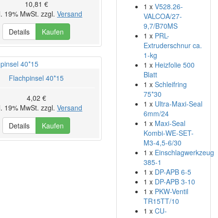
10,81 €
1 x
V528.26-
l. 19% MwSt. zzgl.
Versand
VALCOA/27-
9,7/B70MS
Details
Kaufen
1 x
PRL-
Extruderschnur ca.
1-kg
1 x
Heizfolie 500
Blatt
Flachpinsel 40*15
1 x
Schleifring
75*30
4,02 €
1 x
Ultra-Maxi-Seal
l. 19% MwSt. zzgl.
Versand
6mm/24
1 x
Maxi-Seal
Details
Kaufen
Kombi-WE-SET-
M3-4,5-6/30
1 x
Einschlagwerkzeug
385-1
1 x
DP-APB 6-5
1 x
DP-APB 3-10
1 x
PKW-Ventil
TR15TT/10
1 x
CU-