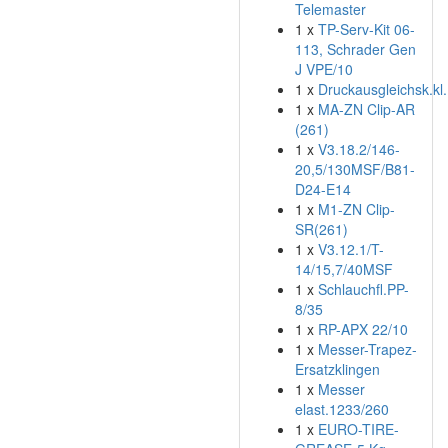
Telemaster
1 x
TP-Serv-Kit 06-
113, Schrader Gen
J VPE/10
1 x
Druckausgleichsk.kl.
1 x
MA-ZN Clip-AR
(261)
1 x
V3.18.2/146-
20,5/130MSF/B81-
D24-E14
1 x
M1-ZN Clip-
SR(261)
1 x
V3.12.1/T-
14/15,7/40MSF
1 x
Schlauchfl.PP-
8/35
1 x
RP-APX 22/10
1 x
Messer-Trapez-
Ersatzklingen
1 x
Messer
elast.1233/260
1 x
EURO-TIRE-