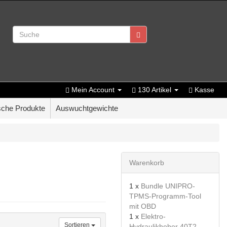
Mein Account
130 Artikel
Kasse
che Produkte
Auswuchtgewichte
Warenkorb
1 x
Bundle UNIPRO-
TPMS-Programm-Tool
mit OBD
1 x
Elektro-
Sortieren
Hydraulikheber 40T2-