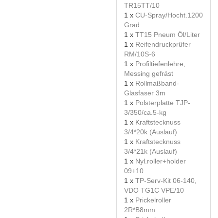
TR15TT/10
1 x
CU-Spray/Hocht.1200
Grad
1 x
TT15 Pneum Öl/Liter
1 x
Reifendruckprüfer
RM/10S-6
1 x
Profiltiefenlehre,
Messing gefräst
1 x
Rollmaßband-
Glasfaser 3m
1 x
Polsterplatte TJP-
3/350/ca.5-kg
1 x
Kraftstecknuss
3/4*20k (Auslauf)
1 x
Kraftstecknuss
3/4*21k (Auslauf)
1 x
Nyl.roller+holder
09+10
1 x
TP-Serv-Kit 06-140,
VDO TG1C VPE/10
1 x
Prickelroller
2R*B8mm