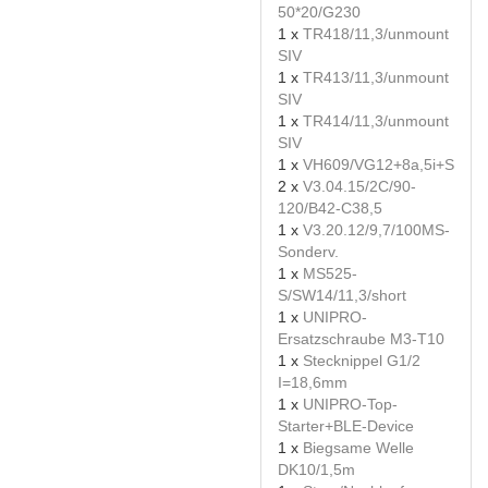
50*20/G230
1 x
TR418/11,3/unmount
SIV
1 x
TR413/11,3/unmount
SIV
1 x
TR414/11,3/unmount
SIV
1 x
VH609/VG12+8a,5i+S
2 x
V3.04.15/2C/90-
120/B42-C38,5
1 x
V3.20.12/9,7/100MS-
Sonderv.
1 x
MS525-
S/SW14/11,3/short
1 x
UNIPRO-
Ersatzschraube M3-T10
1 x
Stecknippel G1/2
I=18,6mm
1 x
UNIPRO-Top-
Starter+BLE-Device
1 x
Biegsame Welle
DK10/1,5m