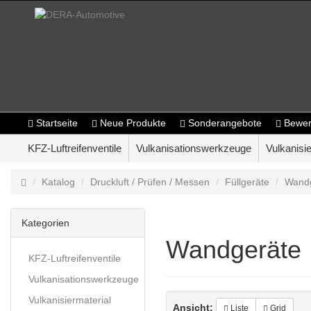
Startseite
Neue Produkte
Sonderangebote
Bewer
KFZ-Luftreifenventile
Vulkanisationswerkzeuge
Vulkanisie
Katalog
Druckluft / Prüfen / Messen
Füllgeräte
Wand
Kategorien
Wandgeräte
KFZ-Luftreifenventile
Vulkanisationswerkzeuge
Vulkanisiermaterial
Ansicht:
Liste
Grid