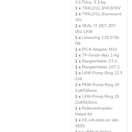
1/175/ca. 3,3-kg
1 x
TR412/11,3/VC8/SIV
1 x
TR412/11,3/unmount
SIV
1 x
SEAL-IT-SET-JDT-
001-LKW
1 x
Limesring C20,5*34-
H8
1 x
RS-8-Adapter M10
1 x
TP-Finish-Wax 1-Kg
1 x
Rangierheber 2T-C
1 x
Rangierheber 10T-C
1 x
LKW-Pump-Ring 22,5
Zoll
1 x
PKW-Pump-Ring 20
Zoll/545mm
1 x
LKW-Pump-Ring 20
Zoll/563mm
1 x
Rollenschneider-
Hebel-Kit
1 x
FE-roll-stick-on slim
4500
1 x
Luft/Hydr.Heber