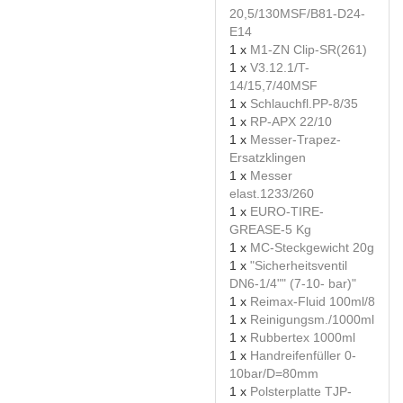
20,5/130MSF/B81-D24-
E14
1 x
M1-ZN Clip-SR(261)
1 x
V3.12.1/T-
14/15,7/40MSF
1 x
Schlauchfl.PP-8/35
1 x
RP-APX 22/10
1 x
Messer-Trapez-
Ersatzklingen
1 x
Messer
elast.1233/260
1 x
EURO-TIRE-
GREASE-5 Kg
1 x
MC-Steckgewicht 20g
1 x
"Sicherheitsventil
DN6-1/4"" (7-10- bar)"
1 x
Reimax-Fluid 100ml/8
1 x
Reinigungsm./1000ml
1 x
Rubbertex 1000ml
1 x
Handreifenfüller 0-
10bar/D=80mm
1 x
Polsterplatte TJP-