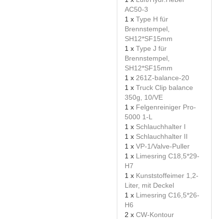
AC50-3
1 x
Type H für
Brennstempel,
SH12*SF15mm
1 x
Type J für
Brennstempel,
SH12*SF15mm
1 x
261Z-balance-20
1 x
Truck Clip balance
350g, 10/VE
1 x
Felgenreiniger Pro-
5000 1-L
1 x
Schlauchhalter I
1 x
Schlauchhalter II
1 x
VP-1/Valve-Puller
1 x
Limesring C18,5*29-
H7
1 x
Kunststoffeimer 1,2-
Liter, mit Deckel
1 x
Limesring C16,5*26-
H6
2 x
CW-Kontour