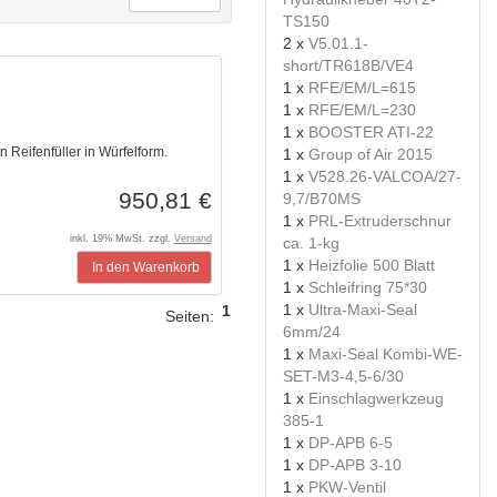
TS150
2 x
V5.01.1-
short/TR618B/VE4
1 x
RFE/EM/L=615
1 x
RFE/EM/L=230
1 x
BOOSTER ATI-22
 Reifenfüller in Würfelform.
1 x
Group of Air 2015
1 x
V528.26-VALCOA/27-
950,81 €
9,7/B70MS
1 x
PRL-Extruderschnur
inkl. 19% MwSt. zzgl.
Versand
ca. 1-kg
1 x
Heizfolie 500 Blatt
In den Warenkorb
1 x
Schleifring 75*30
1 x
Ultra-Maxi-Seal
1
Seiten:
6mm/24
1 x
Maxi-Seal Kombi-WE-
SET-M3-4,5-6/30
1 x
Einschlagwerkzeug
385-1
1 x
DP-APB 6-5
1 x
DP-APB 3-10
1 x
PKW-Ventil