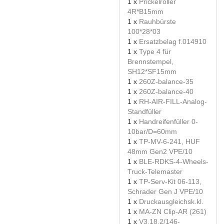
1 x
Prickelroller
4R*B15mm
1 x
Rauhbürste
100*28*03
1 x
Ersatzbelag f.014910
1 x
Type 4 für
Brennstempel,
SH12*SF15mm
1 x
260Z-balance-35
1 x
260Z-balance-40
1 x
RH-AIR-FILL-Analog-
Standfüller
1 x
Handreifenfüller 0-
10bar/D=60mm
1 x
TP-MV-6-241, HUF
48mm Gen2 VPE/10
1 x
BLE-RDKS-4-Wheels-
Truck-Telemaster
1 x
TP-Serv-Kit 06-113,
Schrader Gen J VPE/10
1 x
Druckausgleichsk.kl.
1 x
MA-ZN Clip-AR (261)
1 x
V3.18.2/146-