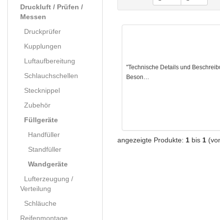
Druckluft / Prüfen /
Messen
Druckprüfer
Kupplungen
Luftaufbereitung
"Technische Details und Beschreibu
Schlauchschellen
Beson…
Stecknippel
Zubehör
Füllgeräte
Handfüller
angezeigte Produkte:
1
bis
1
(vo
Standfüller
Wandgeräte
Lufterzeugung /
Verteilung
Schläuche
Reifenmontage