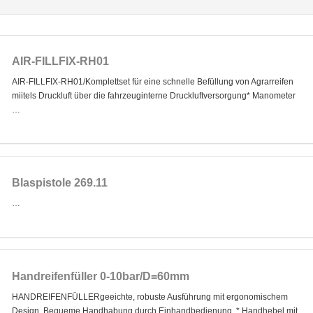
AIR-FILLFIX-RH01
AIR-FILLFIX-RH01/Komplettset für eine schnelle Befüllung von Agrarreifen
miitels Druckluft über die fahrzeuginterne Druckluftversorgung* Manometer
…
Blaspistole 269.11
…
Handreifenfüller 0-10bar/D=60mm
HANDREIFENFÜLLERgeeichte, robuste Ausführung mit ergonomischem
Design. Bequeme Handhabung durch Einhandbedienung. * Handhebel mit