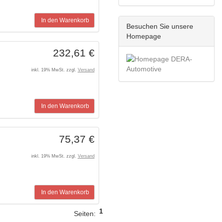
In den Warenkorb
Besuchen Sie unsere
Homepage
232,61 €
inkl. 19% MwSt. zzgl.
Versand
In den Warenkorb
75,37 €
inkl. 19% MwSt. zzgl.
Versand
In den Warenkorb
1
Seiten: