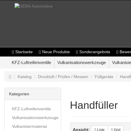
Startseite
Neue Produkte
Sonderangebote
Bewer
KFZ-Luftreifenventile
Vulkanisationswerkzeuge
Vulkanisie
Katalog
Druckluft / Prüfen / Messen
Füllgeräte
Handf
Kategorien
Handfüller
KFZ-Luftreifenventile
Vulkanisationswerkzeuge
Vulkanisiermaterial
Ansicht:
Liste
Grid