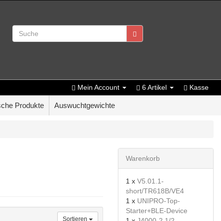
Mein Account
6 Artikel
Kasse
che Produkte
Auswuchtgewichte
Warenkorb
1 x
V5.01.1-
short/TR618B/VE4
1 x
UNIPRO-Top-
Starter+BLE-Device
Sortieren
1 x
J4000-2 1/2