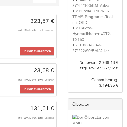
27*64*103/EM-Valve
1 x
Bundle UNIPRO-
TPMS-Programm-Tool
323,57 €
mit OBD
1 x
Elektro-
inkl. 19% MwSt. zzgl.
Versand
Hydraulikheber 40T2-
TS150
1 x
J4000-8 3/4-
27*222/90/EM-Valve
In den Warenkorb
Nettowert: 2.936,43 €
zzgl. MwSt.: 557,92 €
23,68 €
Gesamtbetrag:
inkl. 19% MwSt. zzgl.
Versand
3.494,35 €
In den Warenkorb
Ölberater
131,61 €
inkl. 19% MwSt. zzgl.
Versand