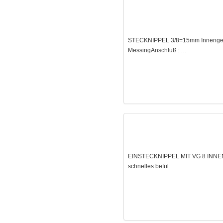
STECKNIPPEL 3/8=15mm Innengewin
MessingAnschluß : …
EINSTECKNIPPEL MIT VG 8 INNENG
schnelles befül…