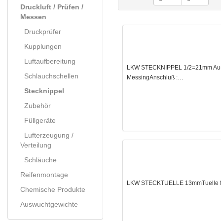
Druckluft / Prüfen /
Messen
Druckprüfer
Kupplungen
Luftaufbereitung
LKW STECKNIPPEL 1/2=21mm Aussen
Schlauchschellen
MessingAnschluß :…
Stecknippel
Zubehör
Füllgeräte
Lufterzeugung /
Verteilung
Schläuche
Reifenmontage
LKW STECKTUELLE 13mmTuelle fuer
Chemische Produkte
Auswuchtgewichte