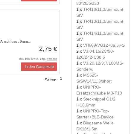
50*20/G230
1 x
TR418/11,3/unmount
SIV
1 x
TR413/11,3/unmount
SIV
1 x
TR414/11,3/unmount
SIV
ngAnschluss : 9mm…
1 x
VH609/VG12+8a,5i+S
2,75 €
2 x
V3.04.15/2C/90-
120/B42-C38,5
inkl. 19% MwSt. zzgl.
Versand
1 x
V3.20.12/9,7/100MS-
In den Warenkorb
Sonderv.
1 x
MS525-
1
Seiten:
S/SW14/11,3/short
1 x
UNIPRO-
Ersatzschraube M3-T10
1 x
Stecknippel G1/2
I=18,6mm
1 x
UNIPRO-Top-
Starter+BLE-Device
1 x
Biegsame Welle
DK10/1,5m