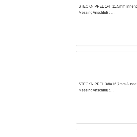
STECKNIPPEL 1/4=11,5mm Innengew
MessingAnschluß : …
STECKNIPPEL 3/8=16,7mm Aussenge
MessingAnschluß :…