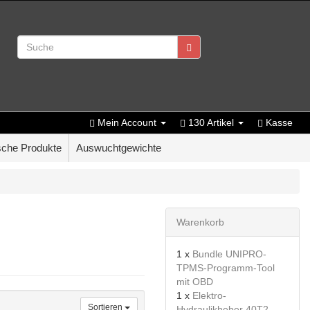
Mein Account
130 Artikel
Kasse
che Produkte
Auswuchtgewichte
Warenkorb
1 x
Bundle UNIPRO-
TPMS-Programm-Tool
mit OBD
1 x
Elektro-
Sortieren
Hydraulikheber 40T2-