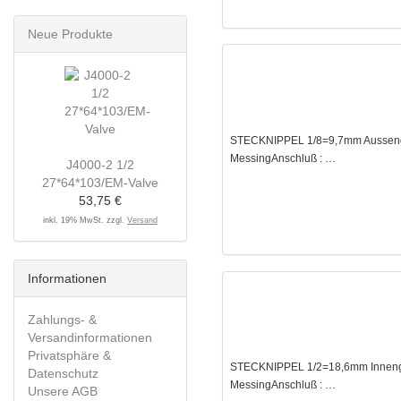
Neue Produkte
STECKNIPPEL 1/8=9,7mm Aussengew
MessingAnschluß : …
J4000-2 1/2
27*64*103/EM-Valve
53,75 €
inkl. 19% MwSt. zzgl.
Versand
Informationen
Zahlungs- &
Versandinformationen
Privatsphäre &
STECKNIPPEL 1/2=18,6mm Innengew
Datenschutz
MessingAnschluß : …
Unsere AGB