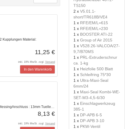
TS150
2 x
V5.01.1-
short/TR618B/VE4
1 x
RFE/EM/L=615
1 x
RFE/EM/L=230
1 x
BOOSTER ATI-22
 Kupplungen Material:
1 x
Group of Air 2015
1 x
V528.26-VALCOA/27-
11,25 €
9,7/B70MS
1 x
PRL-Extruderschnur
inkl. 19% MwSt. zzgl.
Versand
ca. 1-kg
1 x
Heizfolie 500 Blatt
In den Warenkorb
1 x
Schleifring 75*30
1 x
Ultra-Maxi-Seal
6mm/24
1 x
Maxi-Seal Kombi-WE-
SET-M3-4,5-6/30
1 x
Einschlagwerkzeug
MessingAnschluss : 13mm Tuelle…
385-1
8,13 €
1 x
DP-APB 6-5
1 x
DP-APB 3-10
inkl. 19% MwSt. zzgl.
Versand
1 x
PKW-Ventil