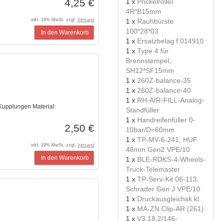
4,25 €
1 x
Prickelroller
4R*B15mm
1 x
Rauhbürste
inkl. 19% MwSt. zzgl.
Versand
100*28*03
In den Warenkorb
1 x
Ersatzbelag f.014910
1 x
Type 4 für
Brennstempel,
SH12*SF15mm
1 x
260Z-balance-35
1 x
260Z-balance-40
1 x
RH-AIR-FILL-Analog-
upplungen Material:
Standfüller
1 x
Handreifenfüller 0-
2,50 €
10bar/D=60mm
1 x
TP-MV-6-241, HUF
inkl. 19% MwSt. zzgl.
Versand
48mm Gen2 VPE/10
In den Warenkorb
1 x
BLE-RDKS-4-Wheels-
Truck-Telemaster
1 x
TP-Serv-Kit 06-113,
Schrader Gen J VPE/10
1 x
Druckausgleichsk.kl.
1 x
MA-ZN Clip-AR (261)
1 x
V3.18.2/146-