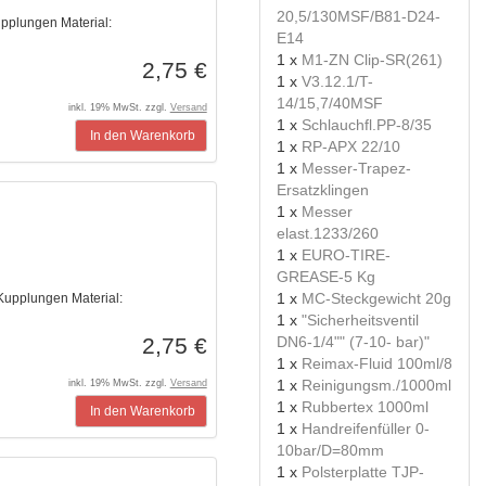
20,5/130MSF/B81-D24-
pplungen Material:
E14
1 x
M1-ZN Clip-SR(261)
2,75 €
1 x
V3.12.1/T-
14/15,7/40MSF
inkl. 19% MwSt. zzgl.
Versand
1 x
Schlauchfl.PP-8/35
In den Warenkorb
1 x
RP-APX 22/10
1 x
Messer-Trapez-
Ersatzklingen
1 x
Messer
elast.1233/260
1 x
EURO-TIRE-
GREASE-5 Kg
1 x
MC-Steckgewicht 20g
upplungen Material:
1 x
"Sicherheitsventil
DN6-1/4"" (7-10- bar)"
2,75 €
1 x
Reimax-Fluid 100ml/8
1 x
Reinigungsm./1000ml
inkl. 19% MwSt. zzgl.
Versand
1 x
Rubbertex 1000ml
In den Warenkorb
1 x
Handreifenfüller 0-
10bar/D=80mm
1 x
Polsterplatte TJP-