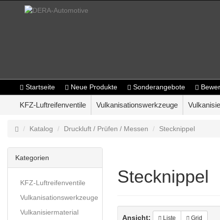
Startseite
Neue Produkte
Sonderangebote
Bewer
KFZ-Luftreifenventile
Vulkanisationswerkzeuge
Vulkanisie
Katalog
Druckluft / Prüfen / Messen
Stecknippel
Kategorien
Stecknippel
KFZ-Luftreifenventile
Vulkanisationswerkzeuge
Vulkanisiermaterial
Ansicht:
Liste
Grid