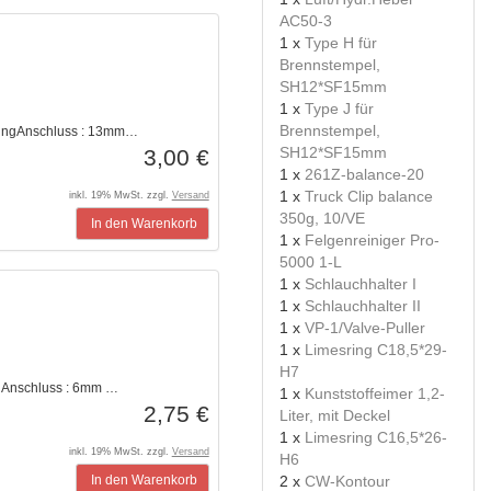
AC50-3
1 x
Type H für
Brennstempel,
SH12*SF15mm
1 x
Type J für
Brennstempel,
singAnschluss : 13mm…
SH12*SF15mm
3,00 €
1 x
261Z-balance-20
1 x
Truck Clip balance
inkl. 19% MwSt. zzgl.
Versand
350g, 10/VE
In den Warenkorb
1 x
Felgenreiniger Pro-
5000 1-L
1 x
Schlauchhalter I
1 x
Schlauchhalter II
1 x
VP-1/Valve-Puller
1 x
Limesring C18,5*29-
H7
gAnschluss : 6mm …
1 x
Kunststoffeimer 1,2-
2,75 €
Liter, mit Deckel
1 x
Limesring C16,5*26-
inkl. 19% MwSt. zzgl.
Versand
H6
In den Warenkorb
2 x
CW-Kontour