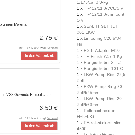
1/175/ca. 3,3-kg
1 x
TR412/11,3/VC8/SIV
1 x
TR412/11,3/unmount
SIV
lungen Material:
1 x
SEAL-IT-SET-JDT-
001-LKW
2,75 €
1 x
Limesring C20,5*34-
H8
inkl. 19% MwSt. zzgl.
Versand
1 x
RS-8-Adapter M10
In den Warenkorb
1 x
TP-Finish-Wax 1-Kg
1 x
Rangierheber 2T-C
1 x
Rangierheber 10T-C
1 x
LKW-Pump-Ring 22,5
Zoll
1 x
PKW-Pump-Ring 20
Zoll/545mm
it VG8 Gewinde.Ermöglicht ein
1 x
LKW-Pump-Ring 20
Zoll/563mm
6,50 €
1 x
Rollenschneider-
Hebel-Kit
inkl. 19% MwSt. zzgl.
Versand
1 x
FE-roll-stick-on slim
In den Warenkorb
4500
1 x
Luft/Hydr.Heber