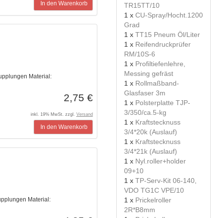
In den Warenkorb
TR15TT/10
1 x
CU-Spray/Hocht.1200
Grad
1 x
TT15 Pneum Öl/Liter
1 x
Reifendruckprüfer
RM/10S-6
1 x
Profiltiefenlehre,
Messing gefräst
pplungen Material:
1 x
Rollmaßband-
Glasfaser 3m
2,75 €
1 x
Polsterplatte TJP-
3/350/ca.5-kg
inkl. 19% MwSt. zzgl.
Versand
1 x
Kraftstecknuss
In den Warenkorb
3/4*20k (Auslauf)
1 x
Kraftstecknuss
3/4*21k (Auslauf)
1 x
Nyl.roller+holder
09+10
1 x
TP-Serv-Kit 06-140,
VDO TG1C VPE/10
1 x
Prickelroller
pplungen Material:
2R*B8mm