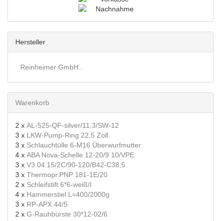
Hersteller
Reinheimer GmbH..
Warenkorb
2 x
AL-525-QF-silver/11,3/SW-12
3 x
LKW-Pump-Ring 22,5 Zoll
3 x
Schlauchtülle 6-M16 Überwurfmutter
4 x
ABA Nova-Schelle 12-20/9 10/VPE
3 x
V3.04.15/2C/90-120/B42-C38,5
3 x
Thermopr.PNP 181-1E/20
2 x
Schleifstift 6*6-weiß/I
4 x
Hammerstiel L=400/2000g
3 x
RP-APX 44/5
2 x
G-Rauhbürste 30*12-02/6