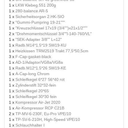
1 x
LKW Klebeg.551 200g
1 x
280-balance AR-5
1 x
Sicherheitsorgan 2.HK-SIO
2 x
"Gummi-Pumpring 19-21"""
1 x
"Kreuzschlüssel 17x19 (3/4"")x21x1/2"""
2 x
"Drehmomentschlüssel 3/4""l-140-760/VL"
1 x
"SEK-Adapter 3/8"" L=12"
1 x
Radb.M14*1.5*19 SW19-KU
1 x
Heizkissen TRM2519 Trakt.77,5*50,5cm
3 x
F-Cap-gasket-black
1 x
AD-1/Adaptor/VG8a/VG8a
1 x
Radb.M12*1.5*26 SW19-KE
1 x
A-Cap-long Chrom
1 x
Schleifkegel 6*27 S6*40 rot
1 x
Zylinderstift 32*32-fein
1 x
Schleifkegel 20*65
1 x
Schleifkegel 30*30 fein
1 x
Kompressor Air-Jet 2020
1 x
Air-Kompressor RCP C21B
2 x
TP-MV-6-230F, Eu-Pro VPE/10
1 x
TP-SV-6-210H, High-Speed VPE/10
1 x
Schlauchhalter I