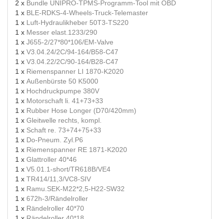
2 x
Bundle UNIPRO-TPMS-Programm-Tool mit OBD
1 x
BLE-RDKS-4-Wheels-Truck-Telemaster
1 x
Luft-Hydraulikheber 50T3-TS220
1 x
Messer elast.1233/290
1 x
J655-2/27*80*106/EM-Valve
1 x
V3.04.24/2C/94-164/B58-C47
1 x
V3.04.22/2C/90-164/B28-C47
1 x
Riemenspanner LI 1870-K2020
1 x
Außenbürste 50 K5000
1 x
Hochdruckpumpe 380V
1 x
Motorschaft li. 41+73+33
1 x
Rubber Hose Longer (D70/420mm)
1 x
Gleitwelle rechts, kompl.
1 x
Schaft re. 73+74+75+33
1 x
Do-Pneum. Zyl.P6
1 x
Riemenspanner RE 1871-K2020
1 x
Glattroller 40*46
1 x
V5.01.1-short/TR618B/VE4
1 x
TR414/11,3/VC8-SIV
1 x
Ramu.SEK-M22*2,5-H22-SW32
1 x
672h-3/Rändelroller
1 x
Rändelroller 40*70
1 x
Rändelroller 40*18