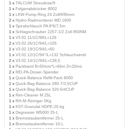
1 x
TALCUM Streudose/9
1 x
Felgenabdrücker 8002
1 x
LKW-Pump-Ring 24 Zoll/695mm
2 x
Hydro-Radmontierer WD 1600
1 x
Spiralschlauch PA 8*6/7,5m
1 x
Schlagschrauber 2257-1/2 Zoll-950NM
1 x
V3.02.11/1C/98/L=126
2 x
V3.02.26/1C/94/L=105
1 x
V3.02.19/1C/94/L=60
1 x
V3.02.12/1C/94°/L=132 Schlauchventil
2 x
V3.02.14/1C/94/L=138,5
1 x
Packband B=50mm*L=66m D=20mü
2 x
REI-PA-Dosier-Spender
1 x
Quick-Balance Refill-Pack 8000
1 x
Quick-Bag-Balance 280-7/3,5CUP
1 x
Quick-Bag-Balance 320-6/4CUP
1 x
Rim-Cleaner M 25L
1 x
RH-M-Reiniger 5Kg
1 x
KST-Granulat HDPE-25-kg
1 x
Degreaser W5000 25-L
1 x
Bremsstaubentferner 25-L
1 x
Bremsstaubentferner 10-L