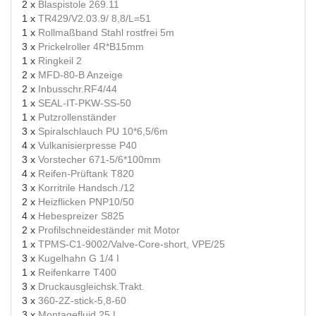
2 x
Blaspistole 269.11
1 x
TR429/V2.03.9/ 8,8/L=51
1 x
Rollmaßband Stahl rostfrei 5m
3 x
Prickelroller 4R*B15mm
1 x
Ringkeil 2
2 x
MFD-80-B Anzeige
2 x
Inbusschr.RF4/44
1 x
SEAL-IT-PKW-SS-50
1 x
Putzrollenständer
3 x
Spiralschlauch PU 10*6,5/6m
4 x
Vulkanisierpresse P40
3 x
Vorstecher 671-5/6*100mm
4 x
Reifen-Prüftank T820
3 x
Korritrile Handsch./12
2 x
Heizflicken PNP10/50
4 x
Hebespreizer S825
2 x
Profilschneideständer mit Motor
1 x
TPMS-C1-9002/Valve-Core-short, VPE/25
3 x
Kugelhahn G 1/4 I
1 x
Reifenkarre T400
3 x
Druckausgleichsk.Trakt.
3 x
360-2Z-stick-5,8-60
3 x
Montagefluid 25 L