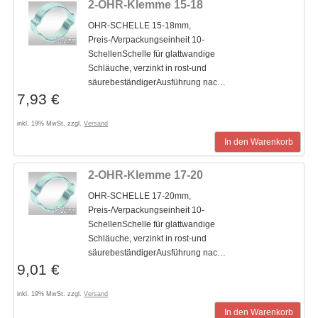
2-OHR-Klemme 15-18
OHR-SCHELLE 15-18mm,
Preis-/Verpackungseinheit 10-
SchellenSchelle für glattwandige
Schläuche, verzinkt in rost-und
säurebeständigerAusführung nac…
7,93 €
inkl. 19% MwSt. zzgl.
Versand
In den Warenkorb
2-OHR-Klemme 17-20
OHR-SCHELLE 17-20mm,
Preis-/Verpackungseinheit 10-
SchellenSchelle für glattwandige
Schläuche, verzinkt in rost-und
säurebeständigerAusführung nac…
9,01 €
inkl. 19% MwSt. zzgl.
Versand
In den Warenkorb