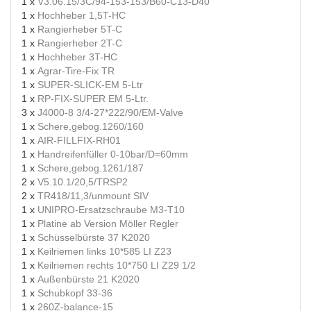
1 x
V3.06.15/3C/94-153-153/B60-C13-D40
1 x
Hochheber 1,5T-HC
1 x
Rangierheber 5T-C
1 x
Rangierheber 2T-C
1 x
Hochheber 3T-HC
1 x
Agrar-Tire-Fix TR
1 x
SUPER-SLICK-EM 5-Ltr
1 x
RP-FIX-SUPER EM 5-Ltr.
3 x
J4000-8 3/4-27*222/90/EM-Valve
1 x
Schere,gebog.1260/160
1 x
AIR-FILLFIX-RH01
1 x
Handreifenfüller 0-10bar/D=60mm
1 x
Schere,gebog.1261/187
2 x
V5.10.1/20,5/TRSP2
2 x
TR418/11,3/unmount SIV
1 x
UNIPRO-Ersatzschraube M3-T10
1 x
Platine ab Version Möller Regler
1 x
Schüsselbürste 37 K2020
1 x
Keilriemen links 10*585 LI Z23
1 x
Keilriemen rechts 10*750 LI Z29 1/2
1 x
Außenbürste 21 K2020
1 x
Schubkopf 33-36
1 x
260Z-balance-15