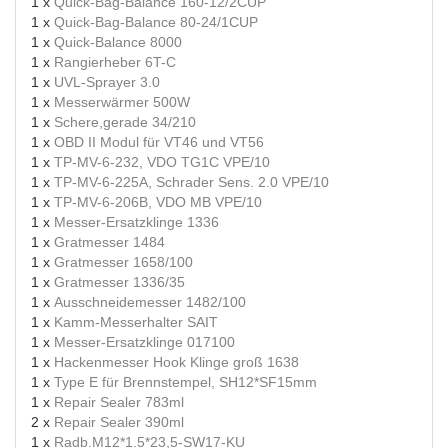
1 x
Quick-Bag-Balance 160-12/2CUP
1 x
Quick-Bag-Balance 80-24/1CUP
1 x
Quick-Balance 8000
1 x
Rangierheber 6T-C
1 x
UVL-Sprayer 3.0
1 x
Messerwärmer 500W
1 x
Schere,gerade 34/210
1 x
OBD II Modul für VT46 und VT56
1 x
TP-MV-6-232, VDO TG1C VPE/10
1 x
TP-MV-6-225A, Schrader Sens. 2.0 VPE/10
1 x
TP-MV-6-206B, VDO MB VPE/10
1 x
Messer-Ersatzklinge 1336
1 x
Gratmesser 1484
1 x
Gratmesser 1658/100
1 x
Gratmesser 1336/35
1 x
Ausschneidemesser 1482/100
1 x
Kamm-Messerhalter SAIT
1 x
Messer-Ersatzklinge 017100
1 x
Hackenmesser Hook Klinge groß 1638
1 x
Type E für Brennstempel, SH12*SF15mm
1 x
Repair Sealer 783ml
2 x
Repair Sealer 390ml
1 x
Radb.M12*1.5*23,5-SW17-KU