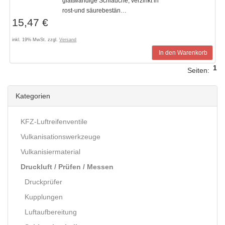
glattwandige Schläuche, verzinkt in
rost-und säurebestän…
15,47 €
inkl. 19% MwSt. zzgl.
Versand
In den Warenkorb
1
Seiten:
Kategorien
KFZ-Luftreifenventile
Vulkanisationswerkzeuge
Vulkanisiermaterial
Druckluft / Prüfen / Messen
Druckprüfer
Kupplungen
Luftaufbereitung