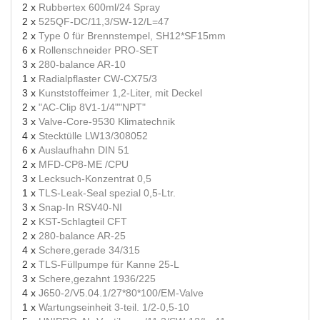
2 x
Rubbertex 600ml/24 Spray
2 x
525QF-DC/11,3/SW-12/L=47
2 x
Type 0 für Brennstempel, SH12*SF15mm
6 x
Rollenschneider PRO-SET
3 x
280-balance AR-10
1 x
Radialpflaster CW-CX75/3
3 x
Kunststoffeimer 1,2-Liter, mit Deckel
2 x
"AC-Clip 8V1-1/4""NPT"
3 x
Valve-Core-9530 Klimatechnik
4 x
Stecktülle LW13/308052
6 x
Auslaufhahn DIN 51
2 x
MFD-CP8-ME /CPU
3 x
Lecksuch-Konzentrat 0,5
1 x
TLS-Leak-Seal spezial 0,5-Ltr.
3 x
Snap-In RSV40-NI
2 x
KST-Schlagteil CFT
2 x
280-balance AR-25
4 x
Schere,gerade 34/315
2 x
TLS-Füllpumpe für Kanne 25-L
3 x
Schere,gezahnt 1936/225
4 x
J650-2/V5.04.1/27*80*100/EM-Valve
1 x
Wartungseinheit 3-teil. 1/2-0,5-10