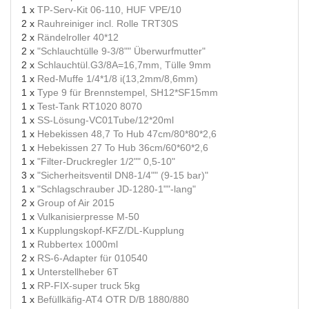
1 x
TP-Serv-Kit 06-110, HUF VPE/10
2 x
Rauhreiniger incl. Rolle TRT30S
2 x
Rändelroller 40*12
2 x
"Schlauchtülle 9-3/8"" Überwurfmutter"
2 x
Schlauchtül.G3/8A=16,7mm, Tülle 9mm
1 x
Red-Muffe 1/4*1/8 i(13,2mm/8,6mm)
1 x
Type 9 für Brennstempel, SH12*SF15mm
1 x
Test-Tank RT1020 8070
1 x
SS-Lösung-VC01Tube/12*20ml
1 x
Hebekissen 48,7 To Hub 47cm/80*80*2,6
1 x
Hebekissen 27 To Hub 36cm/60*60*2,6
1 x
"Filter-Druckregler 1/2"" 0,5-10"
3 x
"Sicherheitsventil DN8-1/4"" (9-15 bar)"
1 x
"Schlagschrauber JD-1280-1""-lang"
2 x
Group of Air 2015
1 x
Vulkanisierpresse M-50
1 x
Kupplungskopf-KFZ/DL-Kupplung
1 x
Rubbertex 1000ml
2 x
RS-6-Adapter für 010540
1 x
Unterstellheber 6T
1 x
RP-FIX-super truck 5kg
1 x
Befüllkäfig-AT4 OTR D/B 1880/880