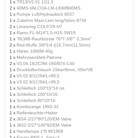
1 x
TR13/V2.01.1/11,3
2 x
40MS-VALCOA-LM-LKW/B40MS
1 x
Pumpe Luft/Hydraulisch 8037
1 x
Zubehör Maxi-Lem long/Volvo 8734
2 x
Limesring C18,5*29-H7
1 x
Ramu.FL-M14*1,5-H15-SW19
1 x
"RLWB-Rauhbürste 76*7-3/8"" 0,3mm"
2 x
Red-Muffe 3/8*1/4 i(16,7mm/11,5mm)
1 x
Härter 1000M-40g
1 x
Mehrzweckfett-Patrone
2 x
V3.04.18/2C/94-160/B74-C40
1 x
Druckluftschlauch-15bar/6mm, 50m/VE
2 x
V3.02.8/1C/94/L=89,5
1 x
V3.02.9/1C/94/L=99,5
1 x
Schleifsch.100*15*14 rot
1 x
Schleifsch.100*15/16
1 x
Schleifsch.80*10*16
1 x
Kombizange 1850-33
1 x
Reifenleuchte+Halter
2 x
J654-2/27*80*120/EM-Valve
1 x
J652-2/27*140*92/EM-Valve
1 x
Handlampe 1*8 W/1868
1 x
Ersatz-RNS-1, Satz=3