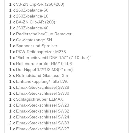
1 x
V3-ZN Clip-SR (260+280)
1 x
260Z-balance-50
1 x
260Z-balance-10
1 x
BA-ZN Clip-AR (260)
1 x
260Z-balance-40
1 x
Radierscheibe/Glue Remover
1 x
Gewichtezange SH
1 x
Spanner und Spreizer
1 x
PKW-Reifenspreizer M275
1 x
"Sicherheitsventil DN6-1/4"" (7-10- bar)"
1 x
Reifendruckprüfer RM/10 ld-6
1 x
Do.-Nippel 1/2*1/2 MS(21mm)
2 x
Rollmaßband-Glasfaser 3m
1 x
Einhandkupplung/Tülle LW6
1 x
Elmax-Steckschlüssel SW28
1 x
Elmax-Steckschlüssel SW30
1 x
Schlagschrauber ELMAX
1 x
Elmax-Steckschlüssel SW23
1 x
Elmax-Steckschlüssel SW32
1 x
Elmax-Steckschlüssel SW24
2 x
Elmax-Steckschlüssel SW33
1 x
Elmax-Steckschlüssel SW27