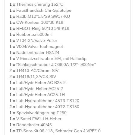
1 x
Thermosicherung 162°C
1 x
Fausthandsch.Chr-Sp.Stulpe
1 x
Radb.M12*1.5*29 SW17-KU
1 x
CW-Kontour 100*38 K18
1 x
RFBOT-Ring 50*10 3/8-K18
1 x
Rubbertex 5000ml
1 x
VT04-2N/Valve-Puller
1 x
V004/Valve-Tool-magnet
1 x
Nadelentroster HSN24
1 x
V-Einsatzschrauber EM, mit Halteclip
1 x
"Schlagschrauber JD3900A-1/2"" 900Nm"
2 x
TR413-AC/Chrom SIV
2 x
TR418/11,3/VC8-SIV
1 x
Luft/Hydr.Heber AC B25-2
1 x
Luft/Hydr. Heber AC25-2
1 x
Luft/Hydr.Heber AC25-1H
1 x
Luft-Hydraulikheber 45T3-TS120
2 x
Luft-Hydraulikheber 40T2-TS150
1 x
Spezialverlängerung F250
1 x
V-Sattel FW1-LH-Heber
1 x
Rändelroller 40*46
1 x
TP-Serv-Kit 06-113, Schrader Gen J VPE/10