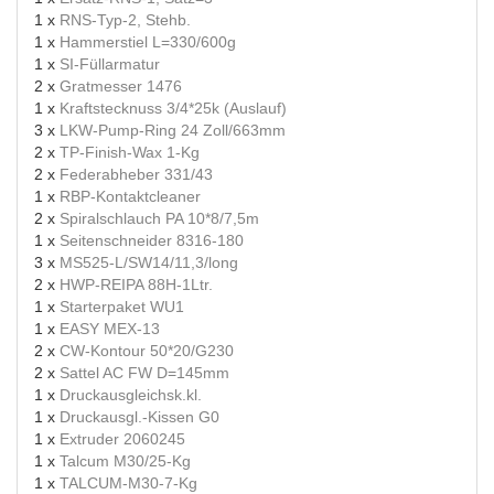
1 x
RNS-Typ-2, Stehb.
1 x
Hammerstiel L=330/600g
1 x
SI-Füllarmatur
2 x
Gratmesser 1476
1 x
Kraftstecknuss 3/4*25k (Auslauf)
3 x
LKW-Pump-Ring 24 Zoll/663mm
2 x
TP-Finish-Wax 1-Kg
2 x
Federabheber 331/43
1 x
RBP-Kontaktcleaner
2 x
Spiralschlauch PA 10*8/7,5m
1 x
Seitenschneider 8316-180
3 x
MS525-L/SW14/11,3/long
2 x
HWP-REIPA 88H-1Ltr.
1 x
Starterpaket WU1
1 x
EASY MEX-13
2 x
CW-Kontour 50*20/G230
2 x
Sattel AC FW D=145mm
1 x
Druckausgleichsk.kl.
1 x
Druckausgl.-Kissen G0
1 x
Extruder 2060245
1 x
Talcum M30/25-Kg
1 x
TALCUM-M30-7-Kg