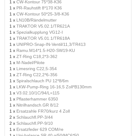
1 x
CW-Kontour 75*38-K36
1 x
PR-Rauhstift 8*170 K36
1 x
CW-Kontour 50*25-3/8-K36
1 x
LN10B/Rändelmutter
1 x
TRAKTOR V5.02.1/TR621A
1 x
Spezialkupplung VG12-I
1 x
TRAKTOR V5.01.1/TR618A
1 x
UNIPRO-Snap-IN-Ventil/11,3/TR413
1 x
Ramu.M14*1.5-H20-SW19-KU
1 x
ZT-Ring C18,2*3-362
1 x
M-Nadel/Pilote
1 x
Limesring C22,5-354
1 x
ZT-Ring C22,2*6-356
1 x
Spiralschlauch PU 12*8/6m
1 x
LKW-Pump-Ring 16-16,5 Zoll*B130mm
1 x
V3.02.10/1C/94/L=115
1 x
Pflasterhammer 6350
1 x
Nitrilhandsch.GR 8/12
1 x
Ersatzahle FR70/kurz 4 Zoll
2 x
Schlauchfl.PP-3/44
2 x
Schlauchfl.PP-9/10
1 x
Ersatzfeder 629 COM/re
1 x
Uni-balance SR 40 g/50/MC6*50