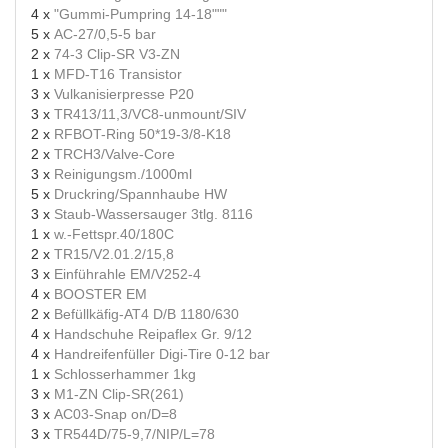
4 x
"Gummi-Pumpring 14-18"""
5 x
AC-27/0,5-5 bar
2 x
74-3 Clip-SR V3-ZN
1 x
MFD-T16 Transistor
3 x
Vulkanisierpresse P20
3 x
TR413/11,3/VC8-unmount/SIV
2 x
RFBOT-Ring 50*19-3/8-K18
2 x
TRCH3/Valve-Core
3 x
Reinigungsm./1000ml
5 x
Druckring/Spannhaube HW
3 x
Staub-Wassersauger 3tlg. 8116
1 x
w.-Fettspr.40/180C
2 x
TR15/V2.01.2/15,8
3 x
Einführahle EM/V252-4
4 x
BOOSTER EM
2 x
Befüllkäfig-AT4 D/B 1180/630
4 x
Handschuhe Reipaflex Gr. 9/12
4 x
Handreifenfüller Digi-Tire 0-12 bar
1 x
Schlosserhammer 1kg
3 x
M1-ZN Clip-SR(261)
3 x
AC03-Snap on/D=8
3 x
TR544D/75-9,7/NIP/L=78