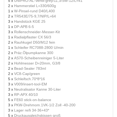
5 x
UNIPRO-AL-Ventil-grey/11,3/SW-12/L=41
2 x
Hammerstiel L=330/600g
1 x
W-Pinsel-rund D40/L400
2 x
TR543E/75-9,7/NIP/L=64
3 x
Handstück KGE 25
1 x
DP-APB 6-5
3 x
Rollenschneider-Messer-Kit
1 x
Radialpflaster CX 56/3
2 x
Rauhkugel D50/M12 fein
1 x
Schleifer RC7088-2800 U/min
2 x
Präz.Ölpumpkanne 300
2 x
AS70-Scheibenreiniger 5-Liter
2 x
Hohlmesser D=20mm, G3/8
2 x
Bead-Sealer 783ml
2 x
VC8-Cap/green
5 x
Schleifsch.70*8*16
3 x
V009/insert-tool-EM
3 x
Neutralisator Kanne 30-Liter
3 x
RP-APX 40/10
5 x
FE60 stick-on-balance
3 x
PKW-Drehmom.1VK-1/2 Zoll -40-200
3 x
Lager re/li 34-36+43*
5 x
Druckausgleichskissen groß