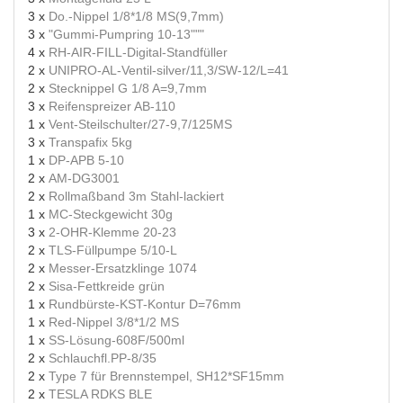
3 x
Do.-Nippel 1/8*1/8 MS(9,7mm)
3 x
"Gummi-Pumpring 10-13"""
4 x
RH-AIR-FILL-Digital-Standfüller
2 x
UNIPRO-AL-Ventil-silver/11,3/SW-12/L=41
2 x
Stecknippel G 1/8 A=9,7mm
3 x
Reifenspreizer AB-110
1 x
Vent-Steilschulter/27-9,7/125MS
3 x
Transpafix 5kg
1 x
DP-APB 5-10
2 x
AM-DG3001
2 x
Rollmaßband 3m Stahl-lackiert
1 x
MC-Steckgewicht 30g
3 x
2-OHR-Klemme 20-23
2 x
TLS-Füllpumpe 5/10-L
2 x
Messer-Ersatzklinge 1074
2 x
Sisa-Fettkreide grün
1 x
Rundbürste-KST-Kontur D=76mm
1 x
Red-Nippel 3/8*1/2 MS
1 x
SS-Lösung-608F/500ml
2 x
Schlauchfl.PP-8/35
2 x
Type 7 für Brennstempel, SH12*SF15mm
2 x
TESLA RDKS BLE