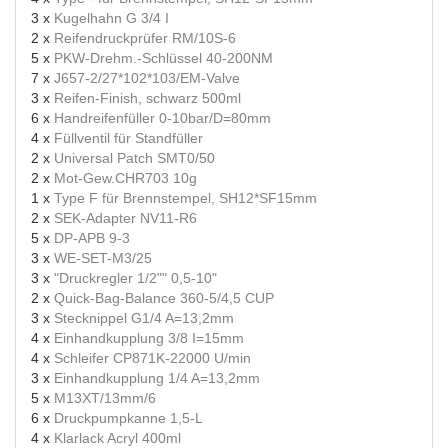
3 x
Kugelhahn G 3/4 I
2 x
Reifendruckprüfer RM/10S-6
5 x
PKW-Drehm.-Schlüssel 40-200NM
7 x
J657-2/27*102*103/EM-Valve
3 x
Reifen-Finish, schwarz 500ml
6 x
Handreifenfüller 0-10bar/D=80mm
4 x
Füllventil für Standfüller
2 x
Universal Patch SMT0/50
2 x
Mot-Gew.CHR703 10g
1 x
Type F für Brennstempel, SH12*SF15mm
2 x
SEK-Adapter NV11-R6
5 x
DP-APB 9-3
3 x
WE-SET-M3/25
3 x
"Druckregler 1/2"" 0,5-10"
2 x
Quick-Bag-Balance 360-5/4,5 CUP
3 x
Stecknippel G1/4 A=13,2mm
4 x
Einhandkupplung 3/8 I=15mm
4 x
Schleifer CP871K-22000 U/min
3 x
Einhandkupplung 1/4 A=13,2mm
5 x
M13XT/13mm/6
6 x
Druckpumpkanne 1,5-L
4 x
Klarlack Acryl 400ml