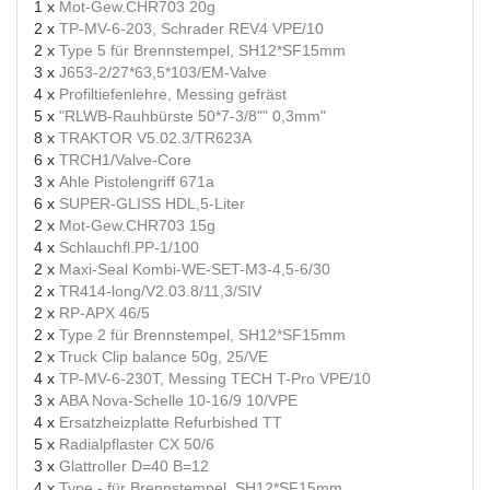
1 x
Mot-Gew.CHR703 20g
2 x
TP-MV-6-203, Schrader REV4 VPE/10
2 x
Type 5 für Brennstempel, SH12*SF15mm
3 x
J653-2/27*63,5*103/EM-Valve
4 x
Profiltiefenlehre, Messing gefräst
5 x
"RLWB-Rauhbürste 50*7-3/8"" 0,3mm"
8 x
TRAKTOR V5.02.3/TR623A
6 x
TRCH1/Valve-Core
3 x
Ahle Pistolengriff 671a
6 x
SUPER-GLISS HDL,5-Liter
2 x
Mot-Gew.CHR703 15g
4 x
Schlauchfl.PP-1/100
2 x
Maxi-Seal Kombi-WE-SET-M3-4,5-6/30
2 x
TR414-long/V2.03.8/11,3/SIV
2 x
RP-APX 46/5
2 x
Type 2 für Brennstempel, SH12*SF15mm
2 x
Truck Clip balance 50g, 25/VE
4 x
TP-MV-6-230T, Messing TECH T-Pro VPE/10
3 x
ABA Nova-Schelle 10-16/9 10/VPE
4 x
Ersatzheizplatte Refurbished TT
5 x
Radialpflaster CX 50/6
3 x
Glattroller D=40 B=12
4 x
Type - für Brennstempel, SH12*SF15mm