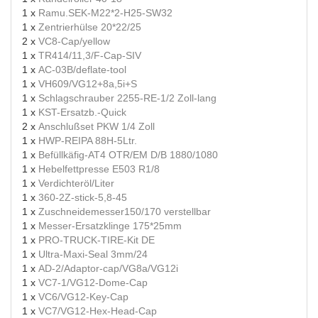
1 x
Ramu.SEK-M22*2-H25-SW32
1 x
Zentrierhülse 20*22/25
2 x
VC8-Cap/yellow
1 x
TR414/11,3/F-Cap-SIV
1 x
AC-03B/deflate-tool
1 x
VH609/VG12+8a,5i+S
1 x
Schlagschrauber 2255-RE-1/2 Zoll-lang
1 x
KST-Ersatzb.-Quick
2 x
Anschlußset PKW 1/4 Zoll
1 x
HWP-REIPA 88H-5Ltr.
1 x
Befüllkäfig-AT4 OTR/EM D/B 1880/1080
1 x
Hebelfettpresse E503 R1/8
1 x
Verdichteröl/Liter
1 x
360-2Z-stick-5,8-45
1 x
Zuschneidemesser150/170 verstellbar
1 x
Messer-Ersatzklinge 175*25mm
1 x
PRO-TRUCK-TIRE-Kit DE
1 x
Ultra-Maxi-Seal 3mm/24
1 x
AD-2/Adaptor-cap/VG8a/VG12i
1 x
VC7-1/VG12-Dome-Cap
1 x
VC6/VG12-Key-Cap
1 x
VC7/VG12-Hex-Head-Cap