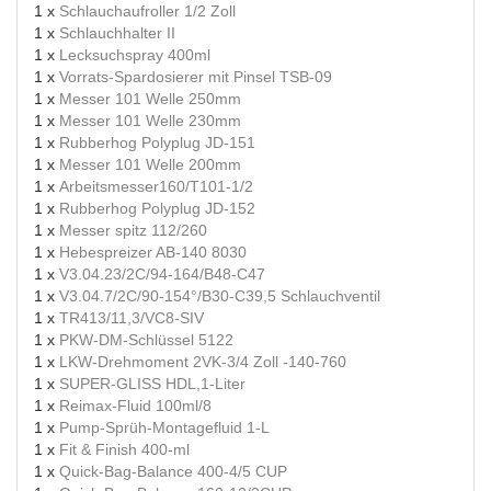
1 x
Schlauchaufroller 1/2 Zoll
1 x
Schlauchhalter II
1 x
Lecksuchspray 400ml
1 x
Vorrats-Spardosierer mit Pinsel TSB-09
1 x
Messer 101 Welle 250mm
1 x
Messer 101 Welle 230mm
1 x
Rubberhog Polyplug JD-151
1 x
Messer 101 Welle 200mm
1 x
Arbeitsmesser160/T101-1/2
1 x
Rubberhog Polyplug JD-152
1 x
Messer spitz 112/260
1 x
Hebespreizer AB-140 8030
1 x
V3.04.23/2C/94-164/B48-C47
1 x
V3.04.7/2C/90-154°/B30-C39,5 Schlauchventil
1 x
TR413/11,3/VC8-SIV
1 x
PKW-DM-Schlüssel 5122
1 x
LKW-Drehmoment 2VK-3/4 Zoll -140-760
1 x
SUPER-GLISS HDL,1-Liter
1 x
Reimax-Fluid 100ml/8
1 x
Pump-Sprüh-Montagefluid 1-L
1 x
Fit & Finish 400-ml
1 x
Quick-Bag-Balance 400-4/5 CUP