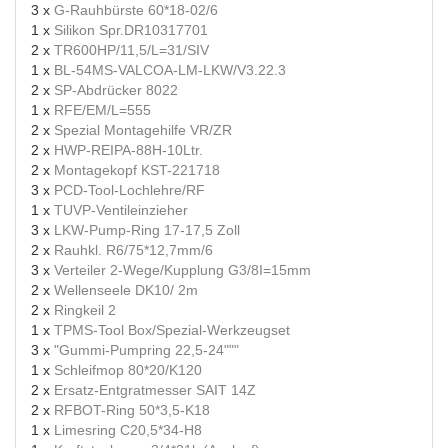
3 x
G-Rauhbürste 60*18-02/6
1 x
Silikon Spr.DR10317701
2 x
TR600HP/11,5/L=31/SIV
1 x
BL-54MS-VALCOA-LM-LKW/V3.22.3
2 x
SP-Abdrücker 8022
1 x
RFE/EM/L=555
2 x
Spezial Montagehilfe VR/ZR
2 x
HWP-REIPA-88H-10Ltr.
2 x
Montagekopf KST-221718
3 x
PCD-Tool-Lochlehre/RF
1 x
TUVP-Ventileinzieher
3 x
LKW-Pump-Ring 17-17,5 Zoll
2 x
Rauhkl. R6/75*12,7mm/6
3 x
Verteiler 2-Wege/Kupplung G3/8I=15mm
2 x
Wellenseele DK10/ 2m
2 x
Ringkeil 2
1 x
TPMS-Tool Box/Spezial-Werkzeugset
3 x
"Gummi-Pumpring 22,5-24"""
1 x
Schleifmop 80*20/K120
2 x
Ersatz-Entgratmesser SAIT 14Z
2 x
RFBOT-Ring 50*3,5-K18
1 x
Limesring C20,5*34-H8