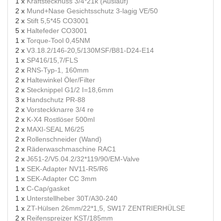
1 x
Kraftstecknuss 3/4*21k (Auslauf)
2 x
Mund+Nase Gesichtsschutz 3-lagig VE/50
2 x
Stift 5,5*45 CO3001
5 x
Haltefeder CO3001
1 x
Torque-Tool 0,45NM
2 x
V3.18.2/146-20,5/130MSF/B81-D24-E14
1 x
SP416/15,7/FLS
2 x
RNS-Typ-1, 160mm
2 x
Haltewinkel Öler/Filter
2 x
Stecknippel G1/2 I=18,6mm
3 x
Handschutz PR-88
2 x
Vorsteckknarre 3/4 re
2 x
K-X4 Rostlöser 500ml
2 x
MAXI-SEAL M6/25
2 x
Rollenschneider (Wand)
2 x
Räderwaschmaschine RAC1
2 x
J651-2/V5.04.2/32*119/90/EM-Valve
1 x
SEK-Adapter NV11-R5/R6
1 x
SEK-Adapter CC 3mm
1 x
C-Cap/gasket
1 x
Unterstellheber 30T/A30-240
1 x
ZT-Hülsen 26mm/22*1,5, SW17 ZENTRIERHÜLSE
2 x
Reifenspreizer KST/185mm