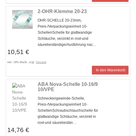
2-OHR-Klemme 20-23
OHR-SCHELLE 20-23mm,
Preis-/Verpackungseinheit 10-
SchellenSchelle für glattwandige
Schläuche, verzinkt in rost-und
säurebeständigerAusführung nac…
10,51 €
inkl. 19% MwSt. zzgl.
Versand
In den Warenkorb
ABA Nova-Schelle 10-16/9
10/VPE
Schneckengewinde-Schelle,
Preis-/Verpackungseinheit 10-
SchellenSchraubschlauchschelle für
glattwandige Schläuche, verzinkt in
rost-und säurebestän…
14,76 €