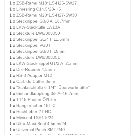
1 x
ZSB-Ramu.M18*1,5-H25-SW27
1 x
Limesring C14,5*23-H5
1 x
ZSB-Ramu.M20*1,5-H27-SW30
1 x
Stecknippel G3/8 A=16,7mm
1 x
LKW-Stecktülle LW13A
1 x
Stecktülle LW6/308050
1 x
Stecknippel G1/4 I=11,5mm
1 x
Stecknippel VG8 I
1 x
Stecknippel G3/8 I=15mm
1 x
Stecktülle LW9/308051
1 x
LKW-Stecknippel G1/2 A=21mm
1 x
Drill-Reamer 4,3mm
1 x
RS-8-Adapter M12
1 x
Carbide Cutter 8mm
1 x
"Schlauchtülle 6-1/4"" Überwurfmutter"
1 x
Einhandkupplung 3/8 A=16,7mm
1 x
TT15 Pneum Öl/Liter
1 x
Rangierheber 15T-C
1 x
Hochheber 2T-HC
1 x
Miniseal TSR1 8/24
1 x
Ultra-Maxi-Seal 4,5mm/24
1 x
Universal Patch SMT2/40