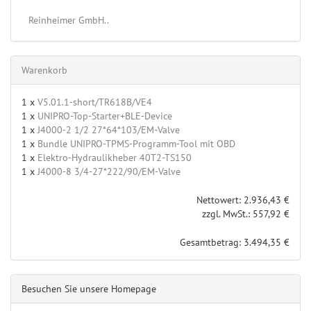
Reinheimer GmbH..
Warenkorb
1 x
V5.01.1-short/TR618B/VE4
1 x
UNIPRO-Top-Starter+BLE-Device
1 x
J4000-2 1/2 27*64*103/EM-Valve
1 x
Bundle UNIPRO-TPMS-Programm-Tool mit OBD
1 x
Elektro-Hydraulikheber 40T2-TS150
1 x
J4000-8 3/4-27*222/90/EM-Valve
Nettowert: 2.936,43 €
zzgl. MwSt.: 557,92 €
Gesamtbetrag: 3.494,35 €
Besuchen Sie unsere Homepage