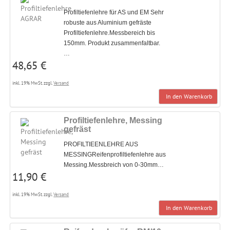
Profiltiefenlehre für AS und EM Sehr
robuste aus Aluminium gefräste
Profiltiefenlehre.Messbereich bis
150mm. Produkt zusammenfaltbar.
…
48,65 €
inkl. 19% MwSt. zzgl.
Versand
In den Warenkorb
Profiltiefenlehre, Messing
gefräst
PROFILTIEENLEHRE AUS
MESSINGReifenprofiltiefenlehre aus
Messing.Messbreich von 0-30mm…
11,90 €
inkl. 19% MwSt. zzgl.
Versand
In den Warenkorb