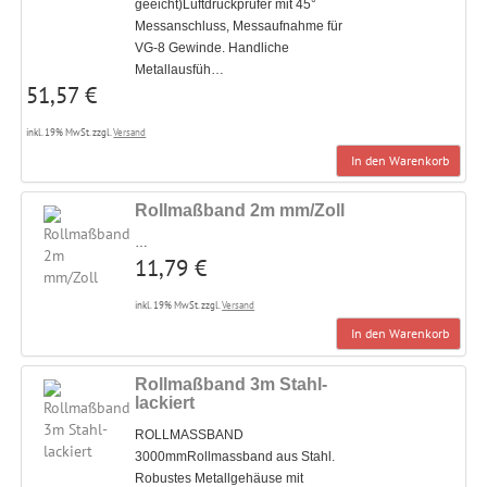
geeicht)Luftdruckprüfer mit 45°
Messanschluss, Messaufnahme für
VG-8 Gewinde. Handliche
Metallausfüh…
51,57 €
inkl. 19% MwSt. zzgl.
Versand
In den Warenkorb
Rollmaßband 2m mm/Zoll
…
11,79 €
inkl. 19% MwSt. zzgl.
Versand
In den Warenkorb
Rollmaßband 3m Stahl-
lackiert
ROLLMASSBAND
3000mmRollmassband aus Stahl.
Robustes Metallgehäuse mit