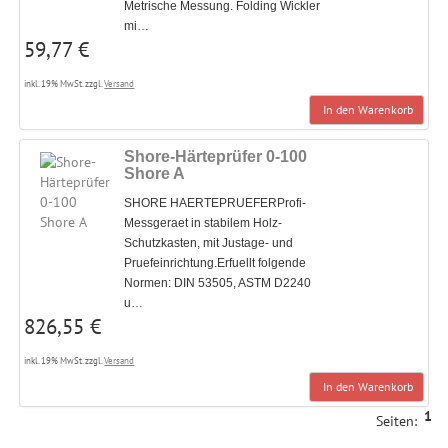
Metrische Messung. Folding Wickler
mi…
59,77 €
inkl. 19% MwSt. zzgl.
Versand
In den Warenkorb
Shore-Härteprüfer 0-100
Shore A
SHORE HAERTEPRUEFERProfi-
Messgeraet in stabilem Holz-
Schutzkasten, mit Justage- und
Pruefeinrichtung.Erfuellt folgende
Normen: DIN 53505, ASTM D2240
u…
826,55 €
inkl. 19% MwSt. zzgl.
Versand
In den Warenkorb
1
Seiten: