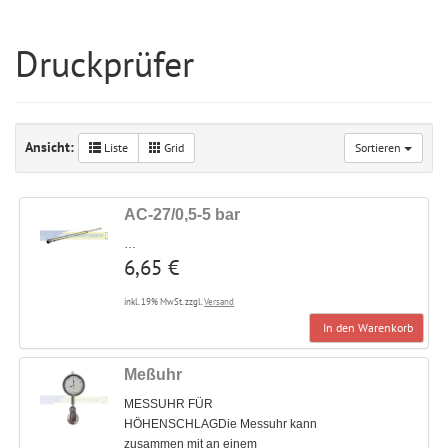
Druckprüfer
Ansicht:
Liste
Grid
Sortieren
AC-27/0,5-5 bar
…
6,65 €
inkl. 19% MwSt. zzgl.
Versand
In den Warenkorb
Meßuhr
MESSUHR FÜR
HÖHENSCHLAGDie Messuhr kann
zusammen mit an einem