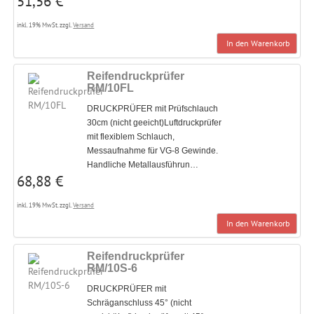
51,56 €
inkl. 19% MwSt. zzgl.
Versand
In den Warenkorb
Reifendruckprüfer
RM/10FL
DRUCKPRÜFER mit Prüfschlauch
30cm (nicht geeicht)Luftdruckprüfer
mit flexiblem Schlauch,
Messaufnahme für VG-8 Gewinde.
Handliche Metallausführun…
68,88 €
inkl. 19% MwSt. zzgl.
Versand
In den Warenkorb
Reifendruckprüfer
RM/10S-6
DRUCKPRÜFER mit
Schräganschluss 45° (nicht