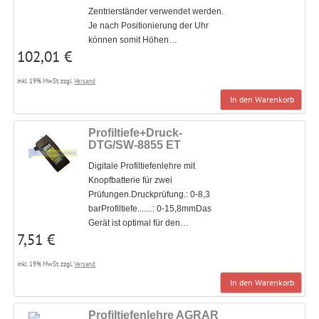
Zentrierständer verwendet werden.
Je nach Positionierung der Uhr
können somit Höhen…
102,01 €
inkl. 19% MwSt. zzgl.
Versand
In den Warenkorb
Profiltiefe+Druck-
DTG/SW-8855 ET
Digitale Profiltiefenlehre mit
Knopfbatterie für zwei
Prüfungen.Druckprüfung.: 0-8,3
barProfiltiefe.......: 0-15,8mmDas
Gerät ist optimal für den…
7,51 €
inkl. 19% MwSt. zzgl.
Versand
In den Warenkorb
Profiltiefenlehre AGRAR