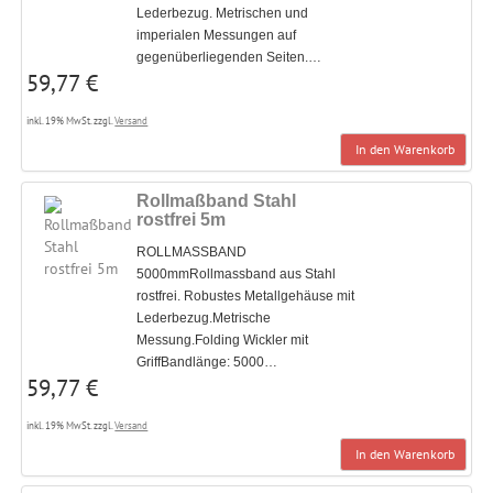
Lederbezug. Metrischen und
imperialen Messungen auf
gegenüberliegenden Seiten.…
59,77 €
inkl. 19% MwSt. zzgl.
Versand
In den Warenkorb
Rollmaßband Stahl
rostfrei 5m
ROLLMASSBAND
5000mmRollmassband aus Stahl
rostfrei. Robustes Metallgehäuse mit
Lederbezug.Metrische
Messung.Folding Wickler mit
GriffBandlänge: 5000…
59,77 €
inkl. 19% MwSt. zzgl.
Versand
In den Warenkorb