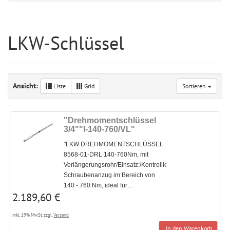
LKW-Schlüssel
Ansicht:
Liste
Grid
Sortieren
"Drehmomentschlüssel
3/4""l-140-760/VL"
"LKW DREHMOMENTSCHLÜSSEL
8568-01-DRL 140-760Nm, mit
Verlängerungsrohr/Einsatz:/Kontrollierter
Schraubenanzug im Bereich von
140 - 760 Nm, ideal für…
2.189,60 €
inkl. 19% MwSt. zzgl.
Versand
In den Warenkorb