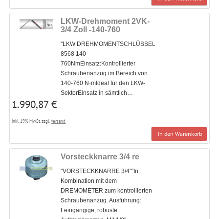
LKW-Drehmoment 2VK-
3/4 Zoll -140-760
"LKW DREHMOMENTSCHLÜSSEL
8568 140-
760NmEinsatz:Kontrollierter
Schraubenanzug im Bereich von
140-760 N·mIdeal für den LKW-
SektorEinsatz in sämtlich…
1.990,87 €
inkl. 19% MwSt. zzgl.
Versand
In den Warenkorb
Vorsteckknarre 3/4 re
"VORSTECKKNARRE 3/4""In
Kombination mit dem
DREMOMETER zum kontrollierten
Schraubenanzug. Ausführung:
Feingängige, robuste