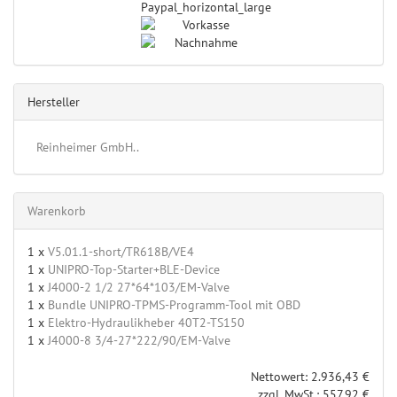
Hersteller
Reinheimer GmbH..
Warenkorb
1 x
V5.01.1-short/TR618B/VE4
1 x
UNIPRO-Top-Starter+BLE-Device
1 x
J4000-2 1/2 27*64*103/EM-Valve
1 x
Bundle UNIPRO-TPMS-Programm-Tool mit OBD
1 x
Elektro-Hydraulikheber 40T2-TS150
1 x
J4000-8 3/4-27*222/90/EM-Valve
Nettowert: 2.936,43 €
zzgl. MwSt.: 557,92 €