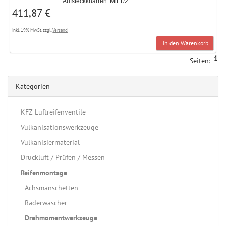
Aufsteckknarren. Mit 1/2"…
411,87 €
inkl. 19% MwSt. zzgl.
Versand
In den Warenkorb
1
Seiten:
Kategorien
KFZ-Luftreifenventile
Vulkanisationswerkzeuge
Vulkanisiermaterial
Druckluft / Prüfen / Messen
Reifenmontage
Achsmanschetten
Räderwäscher
Drehmomentwerkzeuge