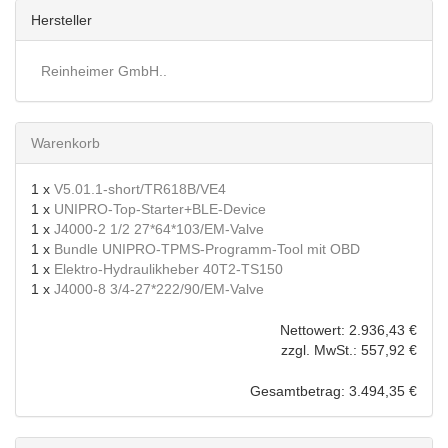
betroffene Person
Hersteller
Betroffene Person ist jede identifizierte oder identifizierbare
natürliche Person, deren personenbezogene Daten von dem
Reinheimer GmbH..
für die Verarbeitung Verantwortlichen verarbeitet werden.
Verarbeitung
Verarbeitung ist jeder mit oder ohne Hilfe automatisierter
Warenkorb
Verfahren ausgeführte Vorgang oder jede solche
Vorgangsreihe im Zusammenhang mit personenbezogenen
Daten wie das Erheben, das Erfassen, die Organisation, das
1 x
V5.01.1-short/TR618B/VE4
Ordnen, die Speicherung, die Anpassung oder Veränderung,
1 x
UNIPRO-Top-Starter+BLE-Device
das Auslesen, das Abfragen, die Verwendung, die Offenlegung
1 x
J4000-2 1/2 27*64*103/EM-Valve
durch Übermittlung, Verbreitung oder eine andere Form der
1 x
Bundle UNIPRO-TPMS-Programm-Tool mit OBD
Bereitstellung, den Abgleich oder die Verknüpfung, die
1 x
Elektro-Hydraulikheber 40T2-TS150
Einschränkung, das Löschen oder die Vernichtung.
1 x
J4000-8 3/4-27*222/90/EM-Valve
Einschränkung der Verarbeitung
Nettowert: 2.936,43 €
Einschränkung der Verarbeitung ist die Markierung
zzgl. MwSt.: 557,92 €
gespeicherter personenbezogener Daten mit dem Ziel, ihre
künftige Verarbeitung einzuschränken.
Gesamtbetrag: 3.494,35 €
Profiling
Profiling ist jede Art der automatisierten Verarbeitung