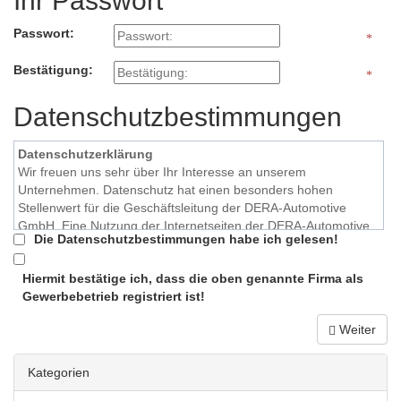
Ihr Passwort
Passwort:
Bestätigung:
Datenschutzbestimmungen
Datenschutzerklärung
Wir freuen uns sehr über Ihr Interesse an unserem
Unternehmen. Datenschutz hat einen besonders hohen
Stellenwert für die Geschäftsleitung der DERA-Automotive
GmbH. Eine Nutzung der Internetseiten der DERA-Automotive
Die Datenschutzbestimmungen habe ich gelesen!
GmbH ist grundsätzlich ohne jede Angabe personenbezogener
Daten möglich. Sofern eine betroffene Person besondere
Hiermit bestätige ich, dass die oben genannte Firma als
Services unseres Unternehmens über unsere Internetseite in
Gewerbebetrieb registriert ist!
Anspruch nehmen möchte, könnte jedoch eine Verarbeitung
personenbezogener Daten erforderlich werden. Ist die
Weiter
Verarbeitung personenbezogener Daten erforderlich und
besteht für eine solche Verarbeitung keine gesetzliche
Grundlage, holen wir generell eine Einwilligung der betroffenen
Kategorien
Person ein. Die Verarbeitung personenbezogener Daten,