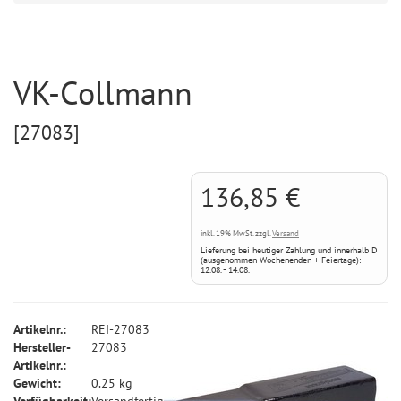
VK-Collmann
[27083]
136,85 €
inkl. 19% MwSt. zzgl.
Versand
Lieferung bei heutiger Zahlung und innerhalb D
(ausgenommen Wochenenden + Feiertage):
12.08. - 14.08.
Artikelnr.:
REI-27083
Hersteller-
27083
Artikelnr.:
Gewicht:
0.25 kg