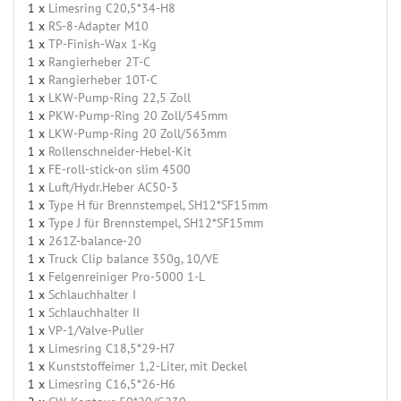
1 x
Limesring C20,5*34-H8
1 x
RS-8-Adapter M10
1 x
TP-Finish-Wax 1-Kg
1 x
Rangierheber 2T-C
1 x
Rangierheber 10T-C
1 x
LKW-Pump-Ring 22,5 Zoll
1 x
PKW-Pump-Ring 20 Zoll/545mm
1 x
LKW-Pump-Ring 20 Zoll/563mm
1 x
Rollenschneider-Hebel-Kit
1 x
FE-roll-stick-on slim 4500
1 x
Luft/Hydr.Heber AC50-3
1 x
Type H für Brennstempel, SH12*SF15mm
1 x
Type J für Brennstempel, SH12*SF15mm
1 x
261Z-balance-20
1 x
Truck Clip balance 350g, 10/VE
1 x
Felgenreiniger Pro-5000 1-L
1 x
Schlauchhalter I
1 x
Schlauchhalter II
1 x
VP-1/Valve-Puller
1 x
Limesring C18,5*29-H7
1 x
Kunststoffeimer 1,2-Liter, mit Deckel
1 x
Limesring C16,5*26-H6