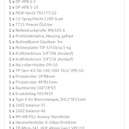
1 x
DP-APB 6-5
1 x
DP-APB 3-10
1 x
PKW-Ventil TR15TT/10
1 x
CU-Spray/Hocht.1200 Grad
1 x
TT15 Pneum Öl/Liter
1 x
Reifendruckprüfer RM/10S-6
1 x
Profiltiefenlehre, Messing gefräst
1 x
Rollmaßband-Glasfaser 3m
1 x
Polsterplatte TJP-3/350/ca.5-kg
1 x
Kraftstecknuss 3/4*20k (Auslauf)
1 x
Kraftstecknuss 3/4*21k (Auslauf)
1 x
Nyl.roller+holder 09+10
1 x
TP-Serv-Kit 06-140, VDO TG1C VPE/10
1 x
Prickelroller 2R*B8mm
1 x
Prickelroller 4R*B15mm
1 x
Rauhbürste 100*28*03
1 x
Ersatzbelag f.014910
1 x
Type 4 für Brennstempel, SH12*SF15mm
1 x
260Z-balance-35
1 x
260Z-balance-40
1 x
RH-AIR-FILL-Analog-Standfüller
1 x
Handreifenfüller 0-10bar/D=60mm
1 x
TP-MV-6-241, HUF 48mm Gen2 VPE/10