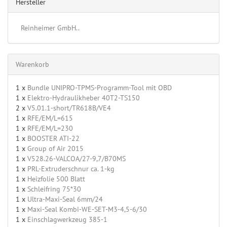
Hersteller
Reinheimer GmbH..
Warenkorb
1 x
Bundle UNIPRO-TPMS-Programm-Tool mit OBD
1 x
Elektro-Hydraulikheber 40T2-TS150
2 x
V5.01.1-short/TR618B/VE4
1 x
RFE/EM/L=615
1 x
RFE/EM/L=230
1 x
BOOSTER ATI-22
1 x
Group of Air 2015
1 x
V528.26-VALCOA/27-9,7/B70MS
1 x
PRL-Extruderschnur ca. 1-kg
1 x
Heizfolie 500 Blatt
1 x
Schleifring 75*30
1 x
Ultra-Maxi-Seal 6mm/24
1 x
Maxi-Seal Kombi-WE-SET-M3-4,5-6/30
1 x
Einschlagwerkzeug 385-1