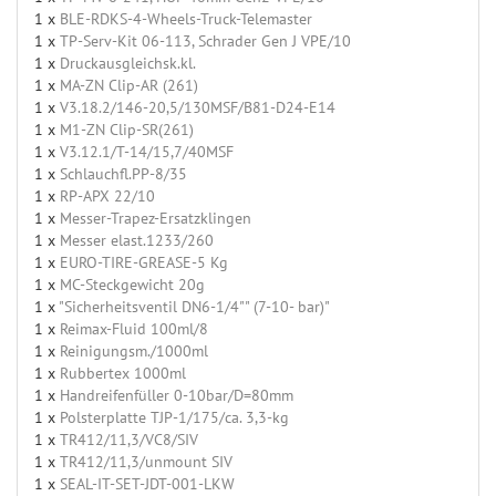
1 x
BLE-RDKS-4-Wheels-Truck-Telemaster
1 x
TP-Serv-Kit 06-113, Schrader Gen J VPE/10
1 x
Druckausgleichsk.kl.
1 x
MA-ZN Clip-AR (261)
1 x
V3.18.2/146-20,5/130MSF/B81-D24-E14
1 x
M1-ZN Clip-SR(261)
1 x
V3.12.1/T-14/15,7/40MSF
1 x
Schlauchfl.PP-8/35
1 x
RP-APX 22/10
1 x
Messer-Trapez-Ersatzklingen
1 x
Messer elast.1233/260
1 x
EURO-TIRE-GREASE-5 Kg
1 x
MC-Steckgewicht 20g
1 x
"Sicherheitsventil DN6-1/4"" (7-10- bar)"
1 x
Reimax-Fluid 100ml/8
1 x
Reinigungsm./1000ml
1 x
Rubbertex 1000ml
1 x
Handreifenfüller 0-10bar/D=80mm
1 x
Polsterplatte TJP-1/175/ca. 3,3-kg
1 x
TR412/11,3/VC8/SIV
1 x
TR412/11,3/unmount SIV
1 x
SEAL-IT-SET-JDT-001-LKW