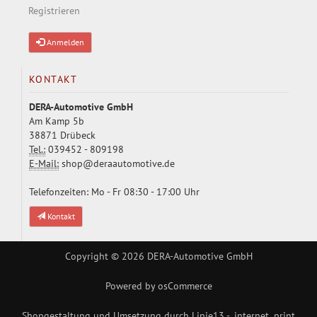
Registrieren
Anmelden
KONTAKT
DERA-Automotive GmbH
Am Kamp 5b
38871 Drübeck
Tel.:
039452 - 809198
E-Mail:
shop@deraautomotive.de
Telefonzeiten: Mo - Fr 08:30 - 17:00 Uhr
Kontakt
Copyright © 2026
DERA-Automotive GmbH
Powered by
osCommerce
Shopgestaltung und Umsetzung durch
Linie13 - .internet .print