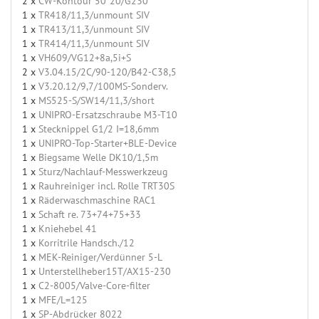
2 x
CW-Kontour 50*20/G230
1 x
TR418/11,3/unmount SIV
1 x
TR413/11,3/unmount SIV
1 x
TR414/11,3/unmount SIV
1 x
VH609/VG12+8a,5i+S
2 x
V3.04.15/2C/90-120/B42-C38,5
1 x
V3.20.12/9,7/100MS-Sonderv.
1 x
MS525-S/SW14/11,3/short
1 x
UNIPRO-Ersatzschraube M3-T10
1 x
Stecknippel G1/2 I=18,6mm
1 x
UNIPRO-Top-Starter+BLE-Device
1 x
Biegsame Welle DK10/1,5m
1 x
Sturz/Nachlauf-Messwerkzeug
1 x
Rauhreiniger incl. Rolle TRT30S
1 x
Räderwaschmaschine RAC1
1 x
Schaft re. 73+74+75+33
1 x
Kniehebel 41
1 x
Korritrile Handsch./12
1 x
MEK-Reiniger/Verdünner 5-L
1 x
Unterstellheber15T/AX15-230
1 x
C2-8005/Valve-Core-filter
1 x
MFE/L=125
1 x
SP-Abdrücker 8022