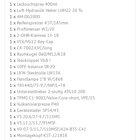
1 x
Lecksuchspray 400ml
1 x
Luft-Hydraulik Heber LHH22 20 To
1 x
AM-DG2000
1 x
Reifenspreizer KST/185mm
1 x
Profilmesser W2/20
1 x
2-OHR-Klemme 15-18
1 x
VC6/VG12-Key-Cap
1 x
C4-7002/LVC/long
1 x
Rauhkugel D60/M12/K18
1 x
Stecknippel VG8 I
1 x
10FE-balance SR-20
1 x
LKW-Stecktülle LW13A
1 x
Handlampe 1*8 W/1868
1 x
TR544D/75-9,7/NIP/L=78
1 x
Unterstellheber 2-stufig ATG10-200
1 x
TPMS-C1-9002/Valve-Core-short, VPE/25
1 x
Vulkanisierpresse P40
1 x
Gerätestäder SP54/43
1 x
V3.20.6/27-9,7/115MS
1 x
V3.12.2/15,7/95MSF
1 x
V0-07-3/15,7/110MSF/A24-B35-C41
1 x
Montagekopf KST-221818