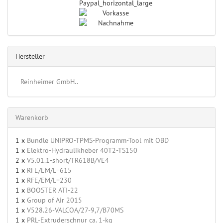
Hersteller
Reinheimer GmbH..
Warenkorb
1 x
Bundle UNIPRO-TPMS-Programm-Tool mit OBD
1 x
Elektro-Hydraulikheber 40T2-TS150
2 x
V5.01.1-short/TR618B/VE4
1 x
RFE/EM/L=615
1 x
RFE/EM/L=230
1 x
BOOSTER ATI-22
1 x
Group of Air 2015
1 x
V528.26-VALCOA/27-9,7/B70MS
1 x
PRL-Extruderschnur ca. 1-kg