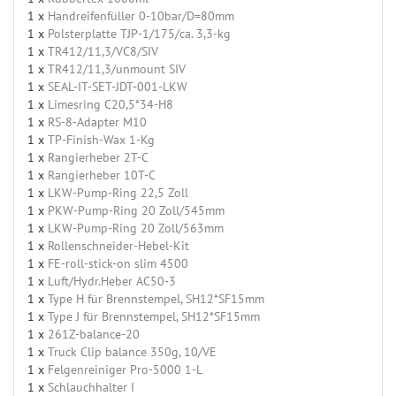
1 x
Handreifenfüller 0-10bar/D=80mm
1 x
Polsterplatte TJP-1/175/ca. 3,3-kg
1 x
TR412/11,3/VC8/SIV
1 x
TR412/11,3/unmount SIV
1 x
SEAL-IT-SET-JDT-001-LKW
1 x
Limesring C20,5*34-H8
1 x
RS-8-Adapter M10
1 x
TP-Finish-Wax 1-Kg
1 x
Rangierheber 2T-C
1 x
Rangierheber 10T-C
1 x
LKW-Pump-Ring 22,5 Zoll
1 x
PKW-Pump-Ring 20 Zoll/545mm
1 x
LKW-Pump-Ring 20 Zoll/563mm
1 x
Rollenschneider-Hebel-Kit
1 x
FE-roll-stick-on slim 4500
1 x
Luft/Hydr.Heber AC50-3
1 x
Type H für Brennstempel, SH12*SF15mm
1 x
Type J für Brennstempel, SH12*SF15mm
1 x
261Z-balance-20
1 x
Truck Clip balance 350g, 10/VE
1 x
Felgenreiniger Pro-5000 1-L
1 x
Schlauchhalter I