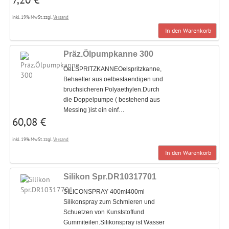
inkl. 19% MwSt. zzgl.
Versand
In den Warenkorb
Präz.Ölpumpkanne 300
OeLSPRITZKANNEOelspritzkanne,
Behaelter aus oelbestaendigen und
bruchsicheren Polyaethylen.Durch
die Doppelpumpe ( bestehend aus
Messing )ist ein einf…
60,08 €
inkl. 19% MwSt. zzgl.
Versand
In den Warenkorb
Silikon Spr.DR10317701
SILICONSPRAY 400ml400ml
Silikonspray zum Schmieren und
Schuetzen von Kunststoffund
Gummiteilen.Silikonspray ist Wasser