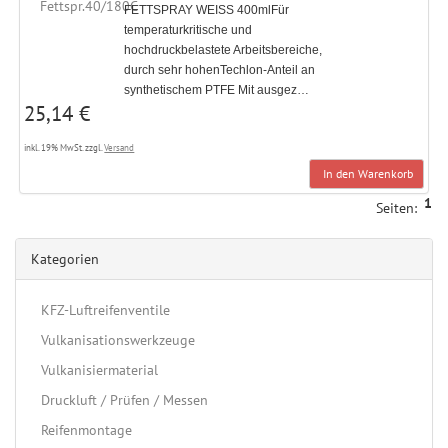
FETTSPRAY WEISS 400mlFür
temperaturkritische und
hochdruckbelastete Arbeitsbereiche,
durch sehr hohenTechlon-Anteil an
synthetischem PTFE Mit ausgez…
25,14 €
inkl. 19% MwSt. zzgl.
Versand
In den Warenkorb
1
Seiten:
Kategorien
KFZ-Luftreifenventile
Vulkanisationswerkzeuge
Vulkanisiermaterial
Druckluft / Prüfen / Messen
Reifenmontage