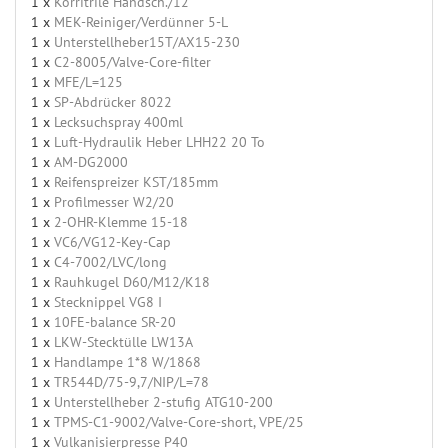
1 x
Korritrile Handsch./12
1 x
MEK-Reiniger/Verdünner 5-L
1 x
Unterstellheber15T/AX15-230
1 x
C2-8005/Valve-Core-filter
1 x
MFE/L=125
1 x
SP-Abdrücker 8022
1 x
Lecksuchspray 400ml
1 x
Luft-Hydraulik Heber LHH22 20 To
1 x
AM-DG2000
1 x
Reifenspreizer KST/185mm
1 x
Profilmesser W2/20
1 x
2-OHR-Klemme 15-18
1 x
VC6/VG12-Key-Cap
1 x
C4-7002/LVC/long
1 x
Rauhkugel D60/M12/K18
1 x
Stecknippel VG8 I
1 x
10FE-balance SR-20
1 x
LKW-Stecktülle LW13A
1 x
Handlampe 1*8 W/1868
1 x
TR544D/75-9,7/NIP/L=78
1 x
Unterstellheber 2-stufig ATG10-200
1 x
TPMS-C1-9002/Valve-Core-short, VPE/25
1 x
Vulkanisierpresse P40