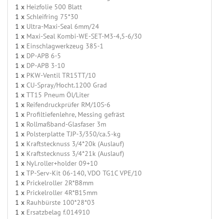
1 x
Heizfolie 500 Blatt
1 x
Schleifring 75*30
1 x
Ultra-Maxi-Seal 6mm/24
1 x
Maxi-Seal Kombi-WE-SET-M3-4,5-6/30
1 x
Einschlagwerkzeug 385-1
1 x
DP-APB 6-5
1 x
DP-APB 3-10
1 x
PKW-Ventil TR15TT/10
1 x
CU-Spray/Hocht.1200 Grad
1 x
TT15 Pneum Öl/Liter
1 x
Reifendruckprüfer RM/10S-6
1 x
Profiltiefenlehre, Messing gefräst
1 x
Rollmaßband-Glasfaser 3m
1 x
Polsterplatte TJP-3/350/ca.5-kg
1 x
Kraftstecknuss 3/4*20k (Auslauf)
1 x
Kraftstecknuss 3/4*21k (Auslauf)
1 x
Nyl.roller+holder 09+10
1 x
TP-Serv-Kit 06-140, VDO TG1C VPE/10
1 x
Prickelroller 2R*B8mm
1 x
Prickelroller 4R*B15mm
1 x
Rauhbürste 100*28*03
1 x
Ersatzbelag f.014910