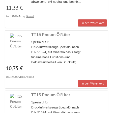
abweisend, pH-neutral und best�…
11,33 €
inkl. 19% MwSt. zzgl.
Versand
In den Warenkorb
TT15 Pneum Öl/Liter
Spezialöl für
DruckluftwerkzeugeSpezialöl nach
DIN 51524, auf Mineralölbasis sorgt
für eine hohe Funktions- und
Betriebssicherheit von Druckluftg…
10,75 €
inkl. 19% MwSt. zzgl.
Versand
In den Warenkorb
TT15 Pneum Öl/Liter
Spezialöl für
DruckluftwerkzeugeSpezialöl nach
DIN 51524, auf Mineralölbasis sorgt