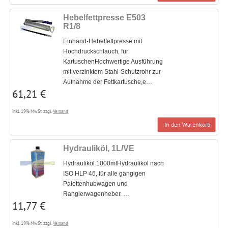
Hebelfettpresse E503
R1/8
Einhand-Hebelfettpresse mit
Hochdruckschlauch, für
KartuschenHochwertige Ausführung
mit verzinktem Stahl-Schutzrohr zur
Aufnahme der Fettkartusche,e…
61,21 €
inkl. 19% MwSt. zzgl.
Versand
In den Warenkorb
Hydrauliköl, 1L/VE
Hydrauliköl 1000mlHydrauliköl nach
ISO HLP 46, für alle gängigen
Palettenhubwagen und
Rangierwagenheber. …
11,77 €
inkl. 19% MwSt. zzgl.
Versand