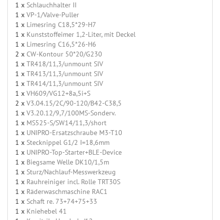
1 x
Schlauchhalter II
1 x
VP-1/Valve-Puller
1 x
Limesring C18,5*29-H7
1 x
Kunststoffeimer 1,2-Liter, mit Deckel
1 x
Limesring C16,5*26-H6
2 x
CW-Kontour 50*20/G230
1 x
TR418/11,3/unmount SIV
1 x
TR413/11,3/unmount SIV
1 x
TR414/11,3/unmount SIV
1 x
VH609/VG12+8a,5i+S
2 x
V3.04.15/2C/90-120/B42-C38,5
1 x
V3.20.12/9,7/100MS-Sonderv.
1 x
MS525-S/SW14/11,3/short
1 x
UNIPRO-Ersatzschraube M3-T10
1 x
Stecknippel G1/2 I=18,6mm
1 x
UNIPRO-Top-Starter+BLE-Device
1 x
Biegsame Welle DK10/1,5m
1 x
Sturz/Nachlauf-Messwerkzeug
1 x
Rauhreiniger incl. Rolle TRT30S
1 x
Räderwaschmaschine RAC1
1 x
Schaft re. 73+74+75+33
1 x
Kniehebel 41