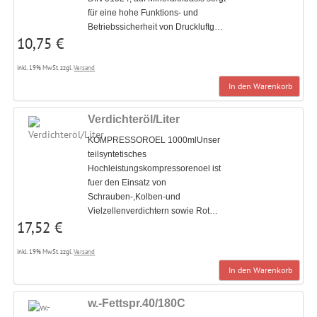
für eine hohe Funktions- und
Betriebssicherheit von Druckluftg…
10,75 €
inkl. 19% MwSt. zzgl.
Versand
In den Warenkorb
Verdichteröl/Liter
KOMPRESSOROEL 1000mlUnser
teilsyntetisches
Hochleistungskompressorenoel ist
fuer den Einsatz von
Schrauben-,Kolben-und
Vielzellenverdichtern sowie Rot…
17,52 €
inkl. 19% MwSt. zzgl.
Versand
In den Warenkorb
w.-Fettspr.40/180C