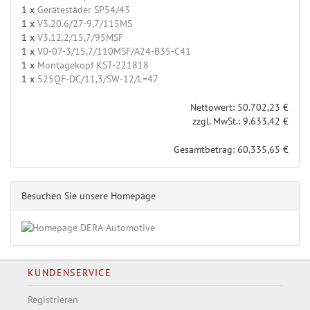
1 x
Gerätestäder SP54/43
1 x
V3.20.6/27-9,7/115MS
1 x
V3.12.2/15,7/95MSF
1 x
V0-07-3/15,7/110MSF/A24-B35-C41
1 x
Montagekopf KST-221818
1 x
525QF-DC/11,3/SW-12/L=47
Nettowert: 50.702,23 €
zzgl. MwSt.: 9.633,42 €
Gesamtbetrag: 60.335,65 €
Besuchen Sie unsere Homepage
KUNDENSERVICE
Registrieren