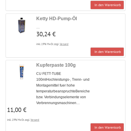
In den Warenkorb
Ketty HD-Pump-Öl
…
30,24 €
inkl. 19% MwSt. zzgl.
Versand
In den Warenkorb
Kupferpaste 100g
CU FETT-TUBE
100mlHochleistungs-, Trenn- und
Montagemittel fuer hohe
temperaturbeanspruchteBereiche
bzw. Verbindungselemente von
Verbrennungsmaschinen…
11,00 €
inkl. 19% MwSt. zzgl.
Versand
In den Warenkorb