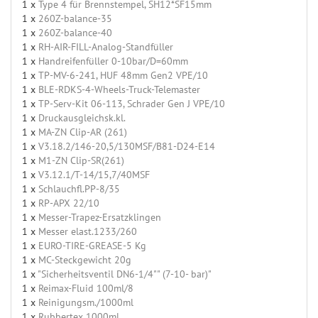
1 x
Type 4 für Brennstempel, SH12*SF15mm
1 x
260Z-balance-35
1 x
260Z-balance-40
1 x
RH-AIR-FILL-Analog-Standfüller
1 x
Handreifenfüller 0-10bar/D=60mm
1 x
TP-MV-6-241, HUF 48mm Gen2 VPE/10
1 x
BLE-RDKS-4-Wheels-Truck-Telemaster
1 x
TP-Serv-Kit 06-113, Schrader Gen J VPE/10
1 x
Druckausgleichsk.kl.
1 x
MA-ZN Clip-AR (261)
1 x
V3.18.2/146-20,5/130MSF/B81-D24-E14
1 x
M1-ZN Clip-SR(261)
1 x
V3.12.1/T-14/15,7/40MSF
1 x
Schlauchfl.PP-8/35
1 x
RP-APX 22/10
1 x
Messer-Trapez-Ersatzklingen
1 x
Messer elast.1233/260
1 x
EURO-TIRE-GREASE-5 Kg
1 x
MC-Steckgewicht 20g
1 x
"Sicherheitsventil DN6-1/4"" (7-10- bar)"
1 x
Reimax-Fluid 100ml/8
1 x
Reinigungsm./1000ml
1 x
Rubbertex 1000ml