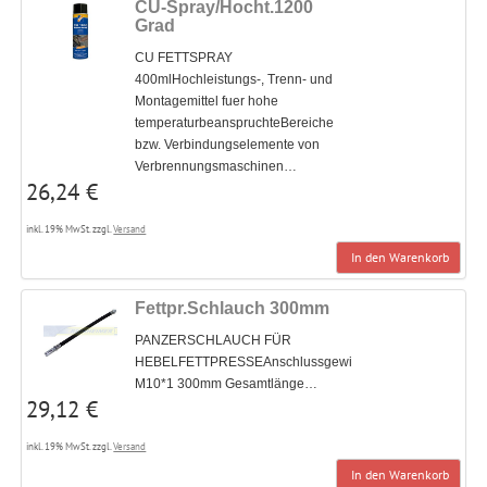
CU-Spray/Hocht.1200
Grad
CU FETTSPRAY
400mlHochleistungs-, Trenn- und
Montagemittel fuer hohe
temperaturbeanspruchteBereiche
bzw. Verbindungselemente von
Verbrennungsmaschinen…
26,24 €
inkl. 19% MwSt. zzgl.
Versand
In den Warenkorb
Fettpr.Schlauch 300mm
PANZERSCHLAUCH FÜR
HEBELFETTPRESSEAnschlussgewinde
M10*1 300mm Gesamtlänge…
29,12 €
inkl. 19% MwSt. zzgl.
Versand
In den Warenkorb