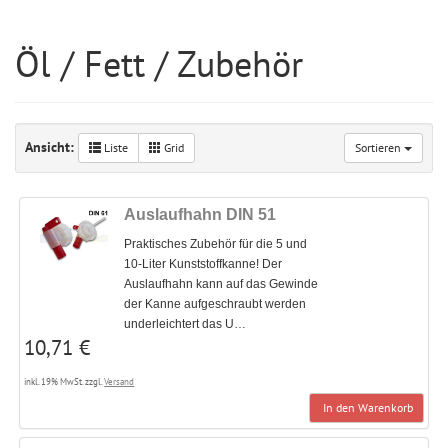
Öl / Fett / Zubehör
Ansicht:
Liste
Grid
Sortieren
Auslaufhahn DIN 51
Praktisches Zubehör für die 5 und
10-Liter Kunststoffkanne! Der
Auslaufhahn kann auf das Gewinde
der Kanne aufgeschraubt werden
underleichtert das U…
10,71 €
inkl. 19% MwSt. zzgl.
Versand
In den Warenkorb