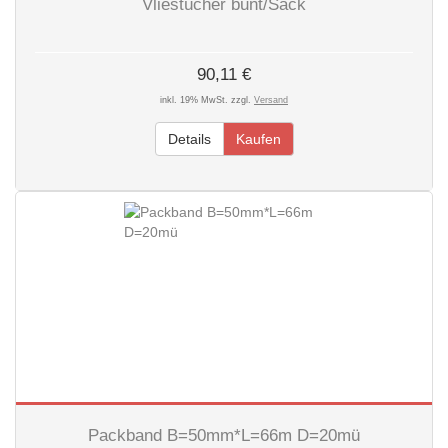
Vliestücher bunt/Sack
90,11 €
inkl. 19% MwSt. zzgl.
Versand
Details
Kaufen
Packband B=50mm*L=66m D=20mü