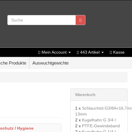
Mein Account
443 Artikel
Kasse
che Produkte
Auswuchtgewichte
Warenkorb
1 x
Schlauchtül.G3/8A=16,7mm
13mm
2 x
Kugelhahn G 3/4 I
2 x
PTFE-Gewindeband
sschutz / Hygiene
2 x
Kugelhahn G 1/4 I