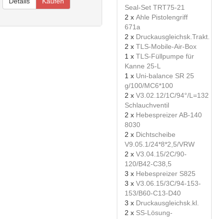
Details
Kaufen
Seal-Set TRT75-21
2 x
Ahle Pistolengriff
671a
2 x
Druckausgleichsk.Trakt.
2 x
TLS-Mobile-Air-Box
1 x
TLS-Füllpumpe für
Kanne 25-L
1 x
Uni-balance SR 25
g/100/MC6*100
2 x
V3.02.12/1C/94°/L=132
Schlauchventil
2 x
Hebespreizer AB-140
8030
2 x
Dichtscheibe
V9.05.1/24*8*2,5/VRW
2 x
V3.04.15/2C/90-
120/B42-C38,5
3 x
Hebespreizer S825
3 x
V3.06.15/3C/94-153-
153/B60-C13-D40
3 x
Druckausgleichsk.kl.
2 x
SS-Lösung-