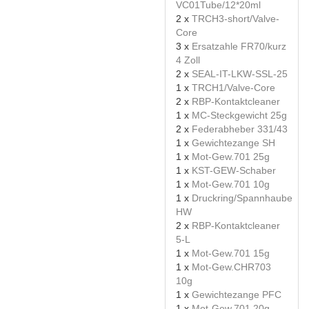
VC01Tube/12*20ml
2 x
TRCH3-short/Valve-
Core
3 x
Ersatzahle FR70/kurz
4 Zoll
2 x
SEAL-IT-LKW-SSL-25
1 x
TRCH1/Valve-Core
2 x
RBP-Kontaktcleaner
1 x
MC-Steckgewicht 25g
2 x
Federabheber 331/43
1 x
Gewichtezange SH
1 x
Mot-Gew.701 25g
1 x
KST-GEW-Schaber
1 x
Mot-Gew.701 10g
1 x
Druckring/Spannhaube
HW
2 x
RBP-Kontaktcleaner
5-L
1 x
Mot-Gew.701 15g
1 x
Mot-Gew.CHR703
10g
1 x
Gewichtezange PFC
1 x
Mot-Gew.701 20g