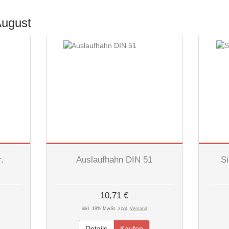
August
.
Auslaufhahn DIN 51
S
10,71 €
inkl. 19% MwSt. zzgl.
Versand
Details
Kaufen