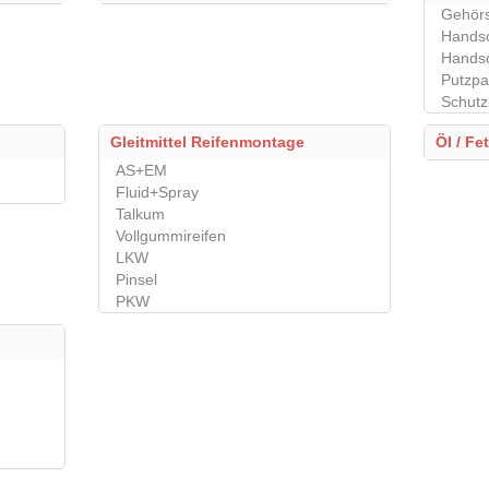
Gehör
Hands
Handsc
Putzpa
Schutzb
Gleitmittel Reifenmontage
Öl / Fe
AS+EM
Fluid+Spray
Talkum
Vollgummireifen
LKW
Pinsel
PKW