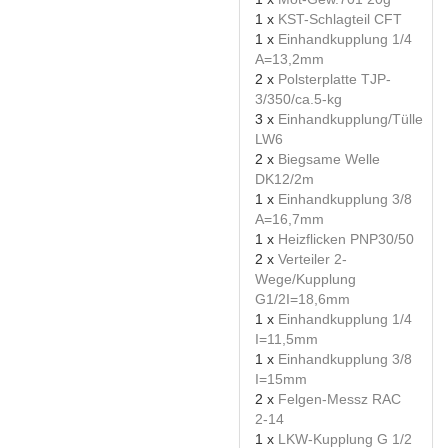
1 x
KST-Schlagteil CFT
1 x
Einhandkupplung 1/4
A=13,2mm
2 x
Polsterplatte TJP-
3/350/ca.5-kg
3 x
Einhandkupplung/Tülle
LW6
2 x
Biegsame Welle
DK12/2m
1 x
Einhandkupplung 3/8
A=16,7mm
1 x
Heizflicken PNP30/50
2 x
Verteiler 2-
Wege/Kupplung
G1/2I=18,6mm
1 x
Einhandkupplung 1/4
I=11,5mm
1 x
Einhandkupplung 3/8
I=15mm
2 x
Felgen-Messz RAC
2-14
1 x
LKW-Kupplung G 1/2