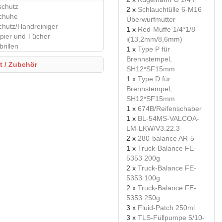
schutz
2 x
Schlauchtülle 6-M16
chuhe
Überwurfmutter
hutz/Handreiniger
1 x
Red-Muffe 1/4*1/8
pier und Tücher
i(13,2mm/8,6mm)
rillen
1 x
Type P für
Brennstempel,
tt / Zubehör
SH12*SF15mm
1 x
Type D für
Brennstempel,
SH12*SF15mm
1 x
674B/Reifenschaber
1 x
BL-54MS-VALCOA-
LM-LKW/V3.22.3
2 x
280-balance AR-5
1 x
Truck-Balance FE-
5353 200g
2 x
Truck-Balance FE-
5353 100g
2 x
Truck-Balance FE-
5353 250g
3 x
Fluid-Patch 250ml
3 x
TLS-Füllpumpe 5/10-