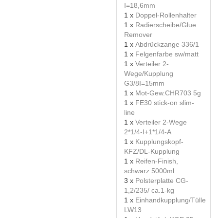
I=18,6mm
1 x
Doppel-Rollenhalter
1 x
Radierscheibe/Glue
Remover
1 x
Abdrückzange 336/1
1 x
Felgenfarbe sw/matt
1 x
Verteiler 2-
Wege/Kupplung
G3/8I=15mm
1 x
Mot-Gew.CHR703 5g
1 x
FE30 stick-on slim-
line
1 x
Verteiler 2-Wege
2*1/4-I+1*1/4-A
1 x
Kupplungskopf-
KFZ/DL-Kupplung
1 x
Reifen-Finish,
schwarz 5000ml
3 x
Polsterplatte CG-
1,2/235/ ca.1-kg
1 x
Einhandkupplung/Tülle
LW13