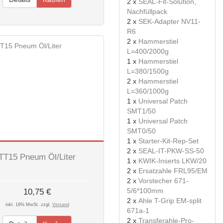
2 x
SEAL-Fit-Solution,
Nachfüllpack
2 x
SEK-Adapter NV11-
R6
2 x
Hammerstiel
L=400/2000g
1 x
Hammerstiel
L=380/1500g
2 x
Hammerstiel
L=360/1000g
1 x
Universal Patch
SMT1/50
1 x
Universal Patch
SMT0/50
1 x
Starter-Kit-Rep-Set
2 x
SEAL-IT-PKW-SS-50
TT15 Pneum Öl/Liter
1 x
KWIK-Inserts LKW/20
2 x
Ersatzahle FRL95/EM
2 x
Vorstecher 671-
5/6*100mm
10,75 €
2 x
Ahle T-Grip EM-split
inkl. 19% MwSt. zzgl.
Versand
671a-1
2 x
Transferahle-Pro-