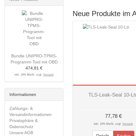
Neue Produkte im 
Bundle UNIPRO-TPMS-
Programm-Tool mit OBD
474,81 €
inkl. 19% MwSt. zzgl.
Versand
Informationen
TLS-Leak-Seal 10-Ltr
Zahlungs- &
Versandinformationen
77,78 €
Privatsphäre &
inkl. 19% MwSt. zzgl.
Versand
Datenschutz
Unsere AGB
Details
Kaufen