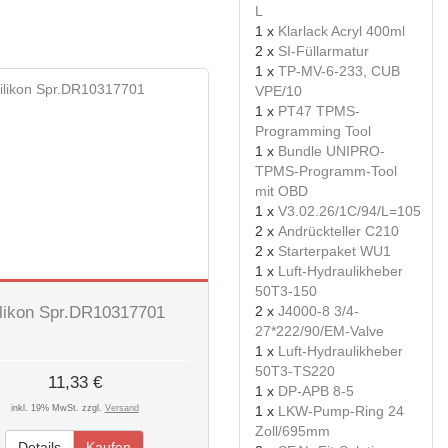
L
1 x
Klarlack Acryl 400ml
2 x
SI-Füllarmatur
1 x
TP-MV-6-233, CUB
VPE/10
1 x
PT47 TPMS-
Programming Tool
1 x
Bundle UNIPRO-
TPMS-Programm-Tool
mit OBD
1 x
V3.02.26/1C/94/L=105
2 x
Andrückteller C210
2 x
Starterpaket WU1
1 x
Luft-Hydraulikheber
50T3-150
ilikon Spr.DR10317701
2 x
J4000-8 3/4-
27*222/90/EM-Valve
1 x
Luft-Hydraulikheber
50T3-TS220
11,33 €
1 x
DP-APB 8-5
inkl. 19% MwSt. zzgl.
Versand
1 x
LKW-Pump-Ring 24
Zoll/695mm
Details
Kaufen