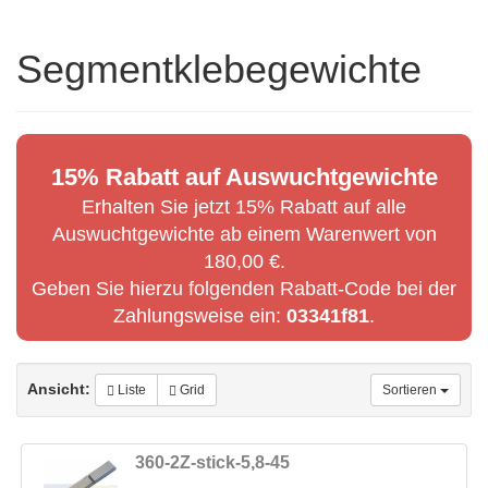
Segmentklebegewichte
15% Rabatt auf Auswuchtgewichte
Erhalten Sie jetzt 15% Rabatt auf alle
Auswuchtgewichte ab einem Warenwert von
180,00 €.
Geben Sie hierzu folgenden Rabatt-Code bei der
Zahlungsweise ein:
03341f81
.
Ansicht:
Liste
Grid
Sortieren
360-2Z-stick-5,8-45