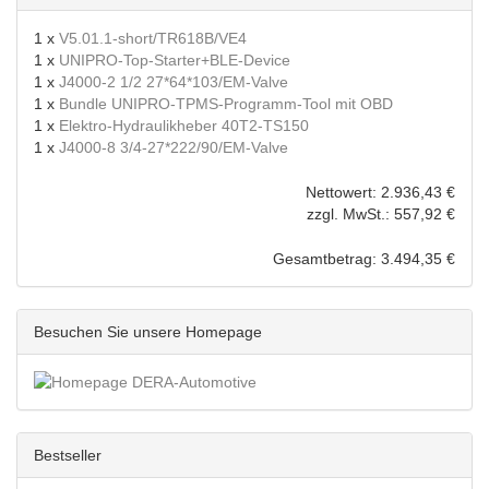
1 x
V5.01.1-short/TR618B/VE4
1 x
UNIPRO-Top-Starter+BLE-Device
1 x
J4000-2 1/2 27*64*103/EM-Valve
1 x
Bundle UNIPRO-TPMS-Programm-Tool mit OBD
1 x
Elektro-Hydraulikheber 40T2-TS150
1 x
J4000-8 3/4-27*222/90/EM-Valve
Nettowert: 2.936,43 €
zzgl. MwSt.: 557,92 €
Gesamtbetrag: 3.494,35 €
Besuchen Sie unsere Homepage
Bestseller