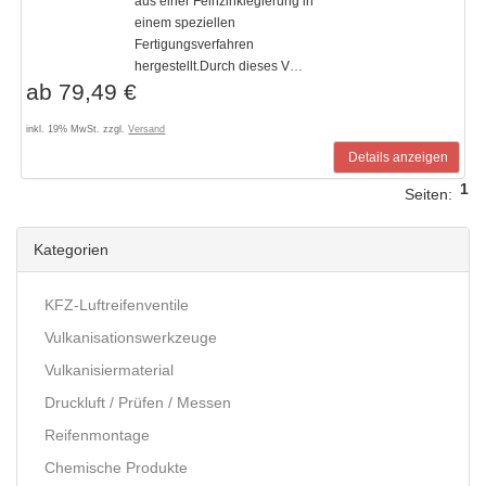
aus einer Feinzinklegierung in
einem speziellen
Fertigungsverfahren
hergestellt.Durch dieses V…
ab 79,49 €
inkl. 19% MwSt. zzgl.
Versand
Details anzeigen
1
Seiten:
Kategorien
KFZ-Luftreifenventile
Vulkanisationswerkzeuge
Vulkanisiermaterial
Druckluft / Prüfen / Messen
Reifenmontage
Chemische Produkte