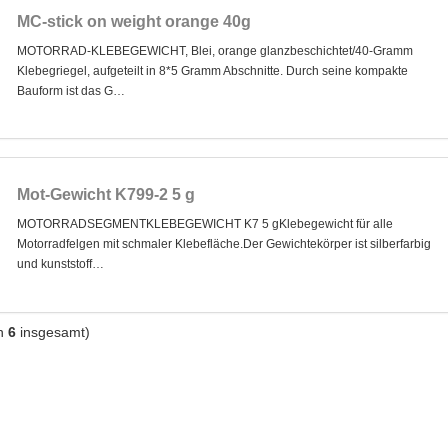
MC-stick on weight orange 40g
MOTORRAD-KLEBEGEWICHT, Blei, orange glanzbeschichtet/40-Gramm
Klebegriegel, aufgeteilt in 8*5 Gramm Abschnitte. Durch seine kompakte
Bauform ist das G…
Mot-Gewicht K799-2 5 g
MOTORRADSEGMENTKLEBEGEWICHT K7 5 gKlebegewicht für alle
Motorradfelgen mit schmaler Klebefläche.Der Gewichtekörper ist silberfarbig
und kunststoff…
n
6
insgesamt)