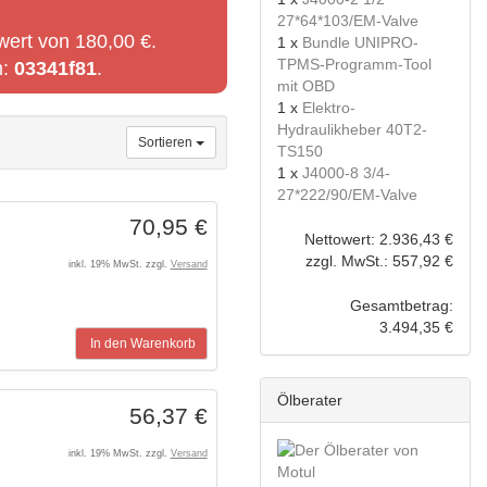
27*64*103/EM-Valve
wert von 180,00 €.
1 x
Bundle UNIPRO-
TPMS-Programm-Tool
n:
03341f81
.
mit OBD
1 x
Elektro-
Hydraulikheber 40T2-
Sortieren
TS150
1 x
J4000-8 3/4-
27*222/90/EM-Valve
70,95 €
Nettowert: 2.936,43 €
zzgl. MwSt.: 557,92 €
inkl. 19% MwSt. zzgl.
Versand
Gesamtbetrag:
3.494,35 €
In den Warenkorb
Ölberater
56,37 €
inkl. 19% MwSt. zzgl.
Versand