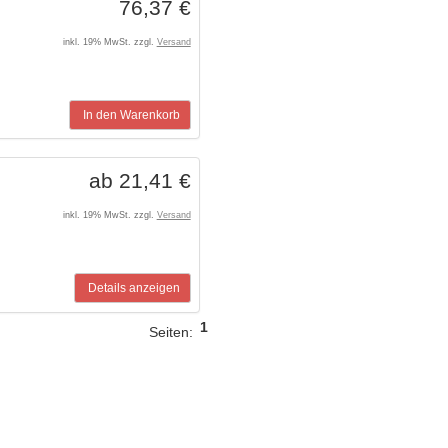
76,37 €
inkl. 19% MwSt. zzgl.
Versand
In den Warenkorb
ab 21,41 €
inkl. 19% MwSt. zzgl.
Versand
Details anzeigen
1
Seiten: