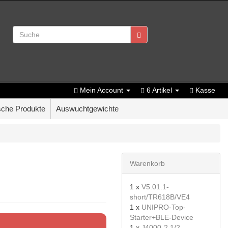
Mein Account
6 Artikel
Kasse
che Produkte
Auswuchtgewichte
Warenkorb
1 x
V5.01.1-
short/TR618B/VE4
1 x
UNIPRO-Top-
Starter+BLE-Device
1 x
J4000-2 1/2