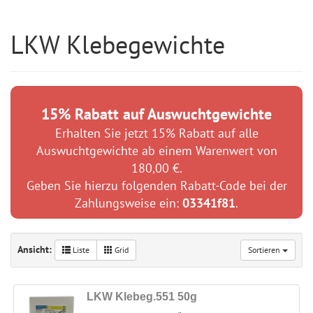
LKW Klebegewichte
15% Rabatt auf Auswuchtgewichte
Erhalten Sie jetzt 15% Rabatt auf alle
Auswuchtgewichte ab einem Warenwert von
180,00 €.
Geben Sie hierzu folgenden Rabatt-Code bei der
Zahlungsweise ein:
03341f81
.
Ansicht:
Liste
Grid
Sortieren
LKW Klebeg.551 50g