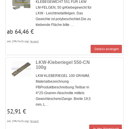
KLEBEGEWICHT 551 FÜR LKW
LM-FELGEN, 50 grKlebegewicht für
LKW - Leichtmetallfelgen. Das
Gewichte ist polybeschichtet.Die zu
klebende Fläche bitte …
ab 64,46 €
inkl. 19% MwSt. zzgl.
Versand
Details anzeigen
LKW-Kleberiegel 550-CN
100g
LKW KLEBERIEGEL 100 GRAMM,
Materialbezeichnung
PBProduktbeschreibung:Teilbar in
4*25-Gramm-Abschnitte mittels
Gewichteschere/Zange. Breite 19,5
mm, L…
52,91 €
inkl. 19% MwSt. zzgl.
Versand
In den Warenkorb