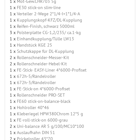
1 x
Mot-Gew.CHR703 5g
1 x
FE30 stick-on slim-line
1 x
Verteiler 2-Wege 2*1/4-I+1*1/4-A
1 x
Kupplungskopf-KFZ/DL-Kupplung
1 x
Reifen-Finish, schwarz 5000ml
3 x
Polsterplatte CG-1,2/235/ ca.1-kg
1 x
Einhandkupplung/Tülle LW13
1 x
Handstück KGE 25
1 x
Schutzkappe für DL-Kupplung
2 x
Rollenschneider-Messer-Kit
2 x
Rollenschneider-Hebel-Kit
1 x
FE-Stick- EASY-Liner 4*6000-Profiset
1 x
672h-5/Rändelroller
1 x
672h-3/Rändelroller
1 x
FE-Stick-on 4*6000-Profiset
1 x
Rollenschneider PRO-SET
1 x
FE60 stick-on-balance-black
1 x
Hohlroller 40*46
1 x
Kleberiegel HPW380Chrom 12*5 g
1 x
FE-roll-stick-on 6000-grau
2 x
Uni-balance AR 5 g/100/MC10*100
1 x
Auslaufhahn DIN 51
2 x
Prickelroller 43*70