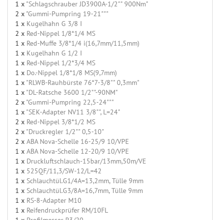
1 x
"Schlagschrauber JD3900A-1/2"" 900Nm"
2 x
"Gummi-Pumpring 19-21"""
1 x
Kugelhahn G 3/8 I
2 x
Red-Nippel 1/8*1/4 MS
1 x
Red-Muffe 3/8*1/4 i(16,7mm/11,5mm)
1 x
Kugelhahn G 1/2 I
1 x
Red-Nippel 1/2*3/4 MS
1 x
Do.-Nippel 1/8*1/8 MS(9,7mm)
1 x
"RLWB-Rauhbürste 76*7-3/8"" 0,3mm"
1 x
"DL-Ratsche 3600 1/2""-90NM"
2 x
"Gummi-Pumpring 22,5-24"""
1 x
"SEK-Adapter NV11 3/8"", L=24"
2 x
Red-Nippel 3/8*1/2 MS
2 x
"Druckregler 1/2"" 0,5-10"
2 x
ABA Nova-Schelle 16-25/9 10/VPE
1 x
ABA Nova-Schelle 12-20/9 10/VPE
1 x
Druckluftschlauch-15bar/13mm,50m/VE
1 x
525QF/11,3/SW-12/L=42
1 x
Schlauchtül.G1/4A=13,2mm, Tülle 9mm
1 x
Schlauchtül.G3/8A=16,7mm, Tülle 9mm
1 x
RS-8-Adapter M10
1 x
Reifendruckprüfer RM/10FL
1 x
Profilmesser R3/20