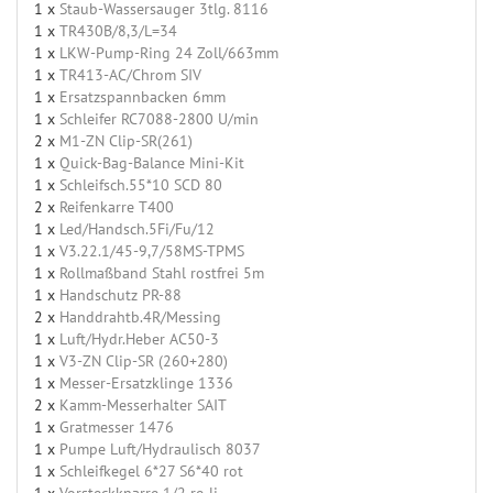
1 x
Staub-Wassersauger 3tlg. 8116
1 x
TR430B/8,3/L=34
1 x
LKW-Pump-Ring 24 Zoll/663mm
1 x
TR413-AC/Chrom SIV
1 x
Ersatzspannbacken 6mm
1 x
Schleifer RC7088-2800 U/min
2 x
M1-ZN Clip-SR(261)
1 x
Quick-Bag-Balance Mini-Kit
1 x
Schleifsch.55*10 SCD 80
2 x
Reifenkarre T400
1 x
Led/Handsch.5Fi/Fu/12
1 x
V3.22.1/45-9,7/58MS-TPMS
1 x
Rollmaßband Stahl rostfrei 5m
1 x
Handschutz PR-88
2 x
Handdrahtb.4R/Messing
1 x
Luft/Hydr.Heber AC50-3
1 x
V3-ZN Clip-SR (260+280)
1 x
Messer-Ersatzklinge 1336
2 x
Kamm-Messerhalter SAIT
1 x
Gratmesser 1476
1 x
Pumpe Luft/Hydraulisch 8037
1 x
Schleifkegel 6*27 S6*40 rot
1 x
Vorsteckknarre 1/2 re-li