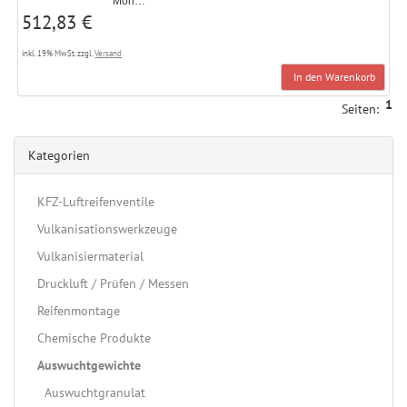
Mon…
512,83 €
inkl. 19% MwSt. zzgl.
Versand
In den Warenkorb
1
Seiten:
Kategorien
KFZ-Luftreifenventile
Vulkanisationswerkzeuge
Vulkanisiermaterial
Druckluft / Prüfen / Messen
Reifenmontage
Chemische Produkte
Auswuchtgewichte
Auswuchtgranulat