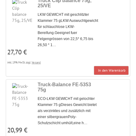
Truck Clip balance 75g,
25/VE
LKW GEWICHT mit geschlitzter
Klammer 75 gLKW Auswuchtgewicht
für schlauchlose LKW-
Bereifung.Geeignet fuer
Felgengrössen von 22,5* 6,75 bis
26,50 * 1…
27,70 €
inkl. 19% MwSt. zzgl.
Versand
In den Warenkorb
Truck-Balance FE-5353
75g
ECO-LKW GEWICHT mit gelochter
Klammer 75 gDieses Gewicht bietet
als verzinktes und zusätzlich mit
einer silbergrauenPoly-
Schutzschicht umhült,eine h…
20,99 €