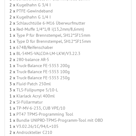
2 x
Kugelhahn G 3/4 I
2 x
PTFE-Gewindeband
2 x
Kugelhahn G 1/4 I
2 x
Schlauchtülle 6-M16 Überwurfmutter
1 x
Red-Muffe 1/4*1/8 i(13,2mm/8,6mm)
1 x
Type P für Brennstempel, SH12*SF15mm
1 x
Type D für Brennstempel, SH12*SF15mm
1 x
674B/Reifenschaber
1 x
BL-54MS-VALCOA-LM-LKW/V3.22.3
2 x
280-balance AR-5
1 x
Truck-Balance FE-5353 200g
2 x
Truck-Balance FE-5353 100g
2 x
Truck-Balance FE-5353 250g
3 x
Fluid-Patch 250ml
3 x
TLS-Füllpumpe 5/10-L
1 x
Klarlack Acryl 400ml
2 x
SI-Füllarmatur
1 x
TP-MV-6-233, CUB VPE/10
1 x
PT47 TPMS-Programming Tool
1 x
Bundle UNIPRO-TPMS-Programm-Tool mit OBD
1 x
V3.02.26/1C/94/L=105
2 x
Andrückteller C210