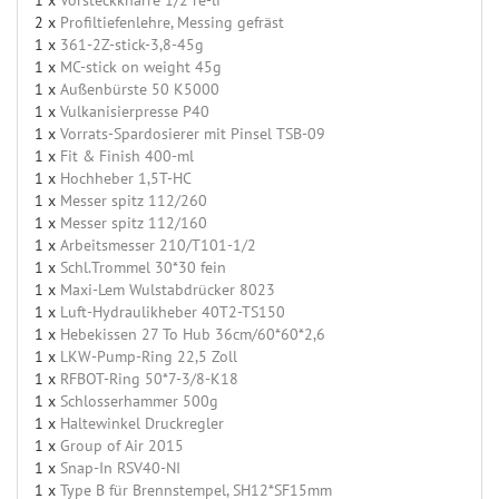
2 x
Profiltiefenlehre, Messing gefräst
1 x
361-2Z-stick-3,8-45g
1 x
MC-stick on weight 45g
1 x
Außenbürste 50 K5000
1 x
Vulkanisierpresse P40
1 x
Vorrats-Spardosierer mit Pinsel TSB-09
1 x
Fit & Finish 400-ml
1 x
Hochheber 1,5T-HC
1 x
Messer spitz 112/260
1 x
Messer spitz 112/160
1 x
Arbeitsmesser 210/T101-1/2
1 x
Schl.Trommel 30*30 fein
1 x
Maxi-Lem Wulstabdrücker 8023
1 x
Luft-Hydraulikheber 40T2-TS150
1 x
Hebekissen 27 To Hub 36cm/60*60*2,6
1 x
LKW-Pump-Ring 22,5 Zoll
1 x
RFBOT-Ring 50*7-3/8-K18
1 x
Schlosserhammer 500g
1 x
Haltewinkel Druckregler
1 x
Group of Air 2015
1 x
Snap-In RSV40-NI
1 x
Type B für Brennstempel, SH12*SF15mm