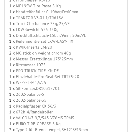
1 x
MP19SW-Tire-Paste 5-Kg
1 x
Handreifenfüller 0-10bar/D=60mm
1 x
TRAKTOR V5.01.1/TR618A
1 x
Truck Clip balance 75g, 25/VE
1 x
LKW Gewicht 525 350g
1 x
Druckluftschlauch-15bar/9mm, 50m/VE
1 x
Reifenmontierset LKW-EASY-FIX
1 x
KWIK-Inserts EM/20
2 x
MC-stick on weight chrom 40g
1 x
Messer-Ersatzklinge 175*25mm
1 x
Ritzmesser 1075
1 x
PRO-TRUCK-TIRE-Kit DE
1 x
Einziehahle-Pro-Seal-Set TRT75-20
1 x
WE-SET-M4,5/25
1 x
Silikon Spr.DR10317701
1 x
260Z-balance-5
1 x
260Z-balance-35
1 x
Radialpflaster CX 56/3
1 x
672h-4/Rändelroller
1 x
VALCOA/7-9,7/543-V76MS-TPMS
1 x
EURO-TIRE-GREASE-5 Kg
2 x
Type 2 für Brennstempel, SH12*SF15mm