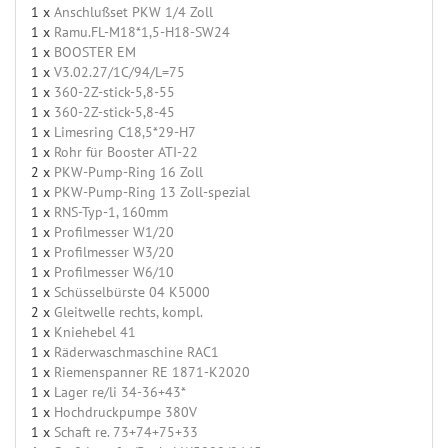
1 x
Anschlußset PKW 1/4 Zoll
1 x
Ramu.FL-M18*1,5-H18-SW24
1 x
BOOSTER EM
1 x
V3.02.27/1C/94/L=75
1 x
360-2Z-stick-5,8-55
1 x
360-2Z-stick-5,8-45
1 x
Limesring C18,5*29-H7
1 x
Rohr für Booster ATI-22
2 x
PKW-Pump-Ring 16 Zoll
1 x
PKW-Pump-Ring 13 Zoll-spezial
1 x
RNS-Typ-1, 160mm
1 x
Profilmesser W1/20
1 x
Profilmesser W3/20
1 x
Profilmesser W6/10
1 x
Schüsselbürste 04 K5000
2 x
Gleitwelle rechts, kompl.
1 x
Kniehebel 41
1 x
Räderwaschmaschine RAC1
1 x
Riemenspanner RE 1871-K2020
1 x
Lager re/li 34-36+43*
1 x
Hochdruckpumpe 380V
1 x
Schaft re. 73+74+75+33