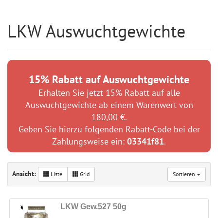
LKW Auswuchtgewichte
15% Rabatt auf Auswuchtgewichte
Erhalten Sie jetzt 15% Rabatt auf alle
Auswuchtgewichte ab einem Warenwert von
180,00 €.
Geben Sie hierzu folgenden Rabatt-Code bei der
Zahlungsweise ein:
03341f81
.
Ansicht:
Liste
Grid
Sortieren
LKW Gew.527 50g