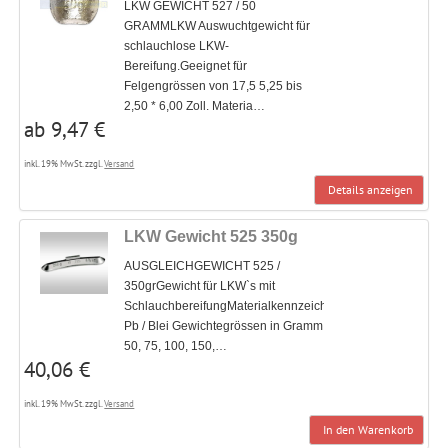
LKW GEWICHT 527 / 50
GRAMMLKW Auswuchtgewicht für
schlauchlose LKW-
Bereifung.Geeignet für
Felgengrössen von 17,5 5,25 bis
2,50 * 6,00 Zoll. Materia…
ab 9,47 €
inkl. 19% MwSt. zzgl.
Versand
Details anzeigen
LKW Gewicht 525 350g
AUSGLEICHGEWICHT 525 /
350grGewicht für LKW`s mit
SchlauchbereifungMaterialkennzeichung
Pb / Blei Gewichtegrössen in Gramm
50, 75, 100, 150,…
40,06 €
inkl. 19% MwSt. zzgl.
Versand
In den Warenkorb