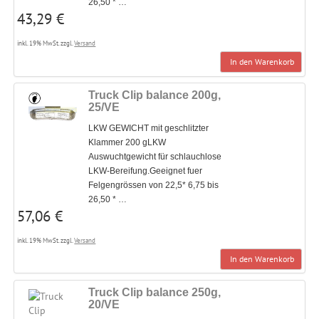
26,50 * …
43,29 €
inkl. 19% MwSt. zzgl.
Versand
In den Warenkorb
Truck Clip balance 200g,
25/VE
LKW GEWICHT mit geschlitzter
Klammer 200 gLKW
Auswuchtgewicht für schlauchlose
LKW-Bereifung.Geeignet fuer
Felgengrössen von 22,5* 6,75 bis
26,50 * …
57,06 €
inkl. 19% MwSt. zzgl.
Versand
In den Warenkorb
Truck Clip balance 250g,
20/VE