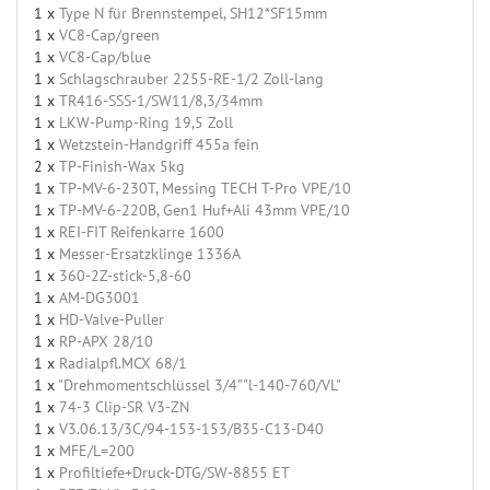
1 x
Type N für Brennstempel, SH12*SF15mm
1 x
VC8-Cap/green
1 x
VC8-Cap/blue
1 x
Schlagschrauber 2255-RE-1/2 Zoll-lang
1 x
TR416-SSS-1/SW11/8,3/34mm
1 x
LKW-Pump-Ring 19,5 Zoll
1 x
Wetzstein-Handgriff 455a fein
2 x
TP-Finish-Wax 5kg
1 x
TP-MV-6-230T, Messing TECH T-Pro VPE/10
1 x
TP-MV-6-220B, Gen1 Huf+Ali 43mm VPE/10
1 x
REI-FIT Reifenkarre 1600
1 x
Messer-Ersatzklinge 1336A
1 x
360-2Z-stick-5,8-60
1 x
AM-DG3001
1 x
HD-Valve-Puller
1 x
RP-APX 28/10
1 x
Radialpfl.MCX 68/1
1 x
"Drehmomentschlüssel 3/4""l-140-760/VL"
1 x
74-3 Clip-SR V3-ZN
1 x
V3.06.13/3C/94-153-153/B35-C13-D40
1 x
MFE/L=200
1 x
Profiltiefe+Druck-DTG/SW-8855 ET