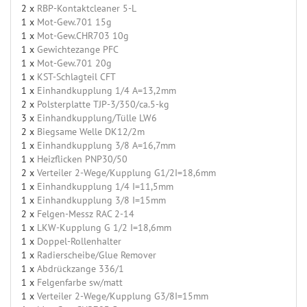
2 x
RBP-Kontaktcleaner 5-L
1 x
Mot-Gew.701 15g
1 x
Mot-Gew.CHR703 10g
1 x
Gewichtezange PFC
1 x
Mot-Gew.701 20g
1 x
KST-Schlagteil CFT
1 x
Einhandkupplung 1/4 A=13,2mm
2 x
Polsterplatte TJP-3/350/ca.5-kg
3 x
Einhandkupplung/Tülle LW6
2 x
Biegsame Welle DK12/2m
1 x
Einhandkupplung 3/8 A=16,7mm
1 x
Heizflicken PNP30/50
2 x
Verteiler 2-Wege/Kupplung G1/2I=18,6mm
1 x
Einhandkupplung 1/4 I=11,5mm
1 x
Einhandkupplung 3/8 I=15mm
2 x
Felgen-Messz RAC 2-14
1 x
LKW-Kupplung G 1/2 I=18,6mm
1 x
Doppel-Rollenhalter
1 x
Radierscheibe/Glue Remover
1 x
Abdrückzange 336/1
1 x
Felgenfarbe sw/matt
1 x
Verteiler 2-Wege/Kupplung G3/8I=15mm