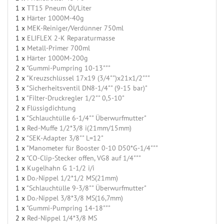
1 x
TT15 Pneum Öl/Liter
1 x
Härter 1000M-40g
1 x
MEK-Reiniger/Verdünner 750ml
1 x
ELIFLEX 2-K Reparaturmasse
1 x
Metall-Primer 700ml
1 x
Härter 1000M-200g
2 x
"Gummi-Pumpring 10-13"""
2 x
"Kreuzschlüssel 17x19 (3/4"")x21x1/2"""
3 x
"Sicherheitsventil DN8-1/4"" (9-15 bar)"
1 x
"Filter-Druckregler 1/2"" 0,5-10"
2 x
Flüssigdichtung
1 x
"Schlauchtülle 6-1/4"" Überwurfmutter"
1 x
Red-Muffe 1/2*3/8 i(21mm/15mm)
2 x
"SEK-Adapter 3/8"" L=12"
1 x
"Manometer für Booster 0-10 D50*G-1/4"""
2 x
"CO-Clip-Stecker offen, VG8 auf 1/4"""
1 x
Kugelhahn G 1-1/2 i/i
1 x
Do.-Nippel 1/2*1/2 MS(21mm)
1 x
"Schlauchtülle 9-3/8"" Überwurfmutter"
1 x
Do.-Nippel 3/8*3/8 MS(16,7mm)
1 x
"Gummi-Pumpring 14-18"""
2 x
Red-Nippel 1/4*3/8 MS