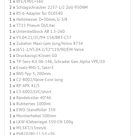
1 x
RFE/EM/L=360
2 x
Schlagschrauber 2257-1/2 Zoll-950NM
1 x
RS-6-Adapter für 010540
1 x
Hohlmesser D=30mm, G-3/8
1 x
TT15 Pneum Öl/Liter
1 x
Unterstellbock AB 1.5-260
2 x
V3.04.21/2C/94-154/B83-C57
1 x
Zubehör Maxi-Lem long/Volvo 8734
1 x
J651-2/V5.04.2/32*119/90/EM-Valve
1 x
Druckausgl.-Kissen G0
1 x
TP-Serv-Kit 06-146, Schrader Gen Alpha VPE/10
1 x
Ersatz-RNS-1, Satz=3
1 x
RNS-Typ-3, 200mm
1 x
C2-8002/Valve-Core long
1 x
RP-APX 42/5
1 x
C3-6002/LVC/short
1 x
Rändelroller 40*46
1 x
Rubbertex 1000ml
1 x
EWO-Standfüller 350
1 x
Montierhebel 500mm
1 x
LKW-Kleberiegel 550-CN 100g
1 x
M13XT/13mm/6
1 x
PVR70/90-11,5/L=30