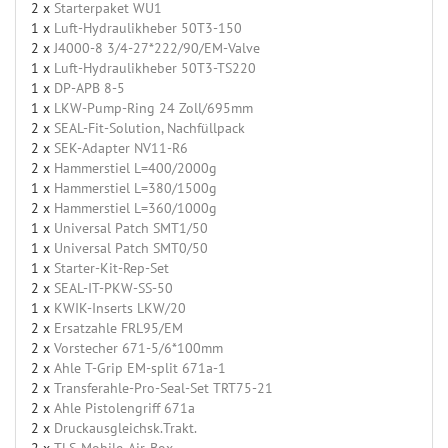
2 x
Starterpaket WU1
1 x
Luft-Hydraulikheber 50T3-150
2 x
J4000-8 3/4-27*222/90/EM-Valve
1 x
Luft-Hydraulikheber 50T3-TS220
1 x
DP-APB 8-5
1 x
LKW-Pump-Ring 24 Zoll/695mm
2 x
SEAL-Fit-Solution, Nachfüllpack
2 x
SEK-Adapter NV11-R6
2 x
Hammerstiel L=400/2000g
1 x
Hammerstiel L=380/1500g
2 x
Hammerstiel L=360/1000g
1 x
Universal Patch SMT1/50
1 x
Universal Patch SMT0/50
1 x
Starter-Kit-Rep-Set
2 x
SEAL-IT-PKW-SS-50
1 x
KWIK-Inserts LKW/20
2 x
Ersatzahle FRL95/EM
2 x
Vorstecher 671-5/6*100mm
2 x
Ahle T-Grip EM-split 671a-1
2 x
Transferahle-Pro-Seal-Set TRT75-21
2 x
Ahle Pistolengriff 671a
2 x
Druckausgleichsk.Trakt.
2 x
TLS-Mobile-Air-Box