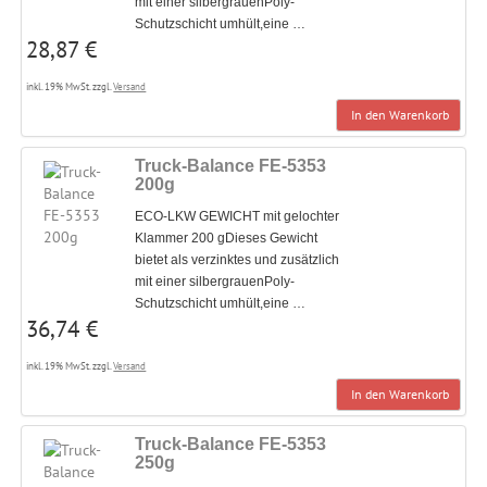
mit einer silbergrauenPoly-
Schutzschicht umhült,eine …
28,87 €
inkl. 19% MwSt. zzgl.
Versand
In den Warenkorb
Truck-Balance FE-5353
200g
ECO-LKW GEWICHT mit gelochter
Klammer 200 gDieses Gewicht
bietet als verzinktes und zusätzlich
mit einer silbergrauenPoly-
Schutzschicht umhült,eine …
36,74 €
inkl. 19% MwSt. zzgl.
Versand
In den Warenkorb
Truck-Balance FE-5353
250g