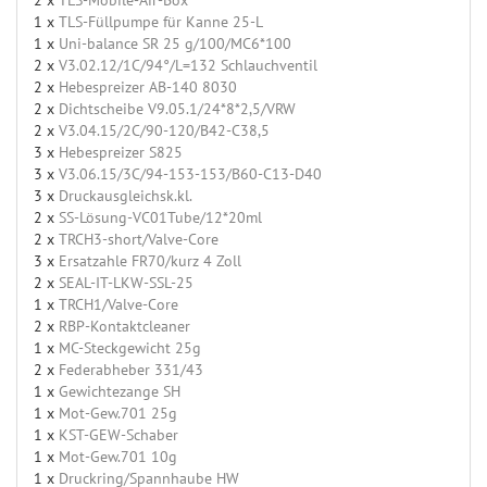
1 x
TLS-Füllpumpe für Kanne 25-L
1 x
Uni-balance SR 25 g/100/MC6*100
2 x
V3.02.12/1C/94°/L=132 Schlauchventil
2 x
Hebespreizer AB-140 8030
2 x
Dichtscheibe V9.05.1/24*8*2,5/VRW
2 x
V3.04.15/2C/90-120/B42-C38,5
3 x
Hebespreizer S825
3 x
V3.06.15/3C/94-153-153/B60-C13-D40
3 x
Druckausgleichsk.kl.
2 x
SS-Lösung-VC01Tube/12*20ml
2 x
TRCH3-short/Valve-Core
3 x
Ersatzahle FR70/kurz 4 Zoll
2 x
SEAL-IT-LKW-SSL-25
1 x
TRCH1/Valve-Core
2 x
RBP-Kontaktcleaner
1 x
MC-Steckgewicht 25g
2 x
Federabheber 331/43
1 x
Gewichtezange SH
1 x
Mot-Gew.701 25g
1 x
KST-GEW-Schaber
1 x
Mot-Gew.701 10g
1 x
Druckring/Spannhaube HW