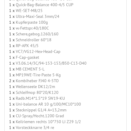
1 x
Quick-Bag-Balance 400-4/5 CUP
1 x
WE-SET-M8/25
1 x
Ultra-Maxi-Seal 3mm/24
1 x
Kupferpaste 100g
1 x
w.-Fettspr.40/180C
1 x
Schere,gebog.1260/160
1 x
Schneidroller 60*18
1 x
RP-APX 45/5
1 x
VC7/VG12-Hex-Head-Cap
1 x
F-Cap-gasket
1 x
V3.06.14/3C/94-153-153/B50-C13-D40
1 x
MB CEMENT 5-L
1 x
MP19WE-Tire-Paste 5-Kg
2 x
Kombiheber FJ40 4-5TO
1 x
Wellenseele DK12/2m
1 x
Schleifmop 80*20/K120
1 x
Radb.M14*1.5*19 SW19-KU
1 x
Uni-balance AR 10 g/100/MC10*100
1 x
Stecknippel G1/4 A=13,2mm
1 x
CU-Spray/Hocht.1200 Grad
1 x
Keilriemen rechts 10*750 LI Z29 1/2
1 x
Vorsteckknarre 3/4 re