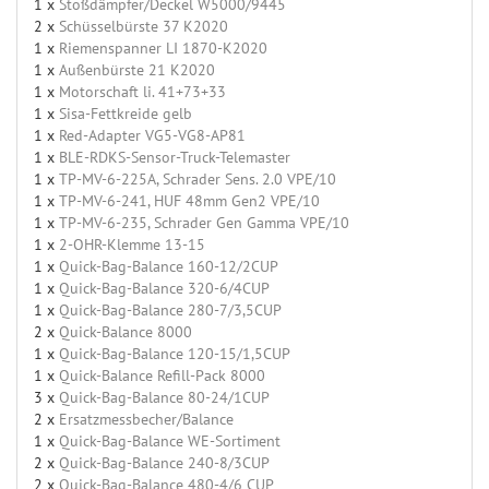
1 x
Stoßdämpfer/Deckel W5000/9445
2 x
Schüsselbürste 37 K2020
1 x
Riemenspanner LI 1870-K2020
1 x
Außenbürste 21 K2020
1 x
Motorschaft li. 41+73+33
1 x
Sisa-Fettkreide gelb
1 x
Red-Adapter VG5-VG8-AP81
1 x
BLE-RDKS-Sensor-Truck-Telemaster
1 x
TP-MV-6-225A, Schrader Sens. 2.0 VPE/10
1 x
TP-MV-6-241, HUF 48mm Gen2 VPE/10
1 x
TP-MV-6-235, Schrader Gen Gamma VPE/10
1 x
2-OHR-Klemme 13-15
1 x
Quick-Bag-Balance 160-12/2CUP
1 x
Quick-Bag-Balance 320-6/4CUP
1 x
Quick-Bag-Balance 280-7/3,5CUP
2 x
Quick-Balance 8000
1 x
Quick-Bag-Balance 120-15/1,5CUP
1 x
Quick-Balance Refill-Pack 8000
3 x
Quick-Bag-Balance 80-24/1CUP
2 x
Ersatzmessbecher/Balance
1 x
Quick-Bag-Balance WE-Sortiment
2 x
Quick-Bag-Balance 240-8/3CUP
2 x
Quick-Bag-Balance 480-4/6 CUP