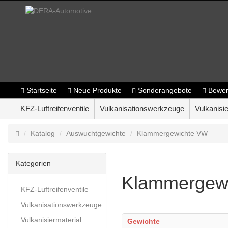
Startseite
Neue Produkte
Sonderangebote
Bewer
KFZ-Luftreifenventile
Vulkanisationswerkzeuge
Vulkanisie
Katalog
Auswuchtgewichte
Klammergewichte VW
Kategorien
Klammergew
KFZ-Luftreifenventile
Vulkanisationswerkzeuge
Vulkanisiermaterial
Gewichte