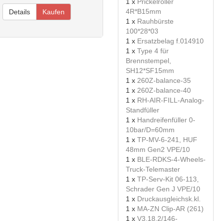
1 x
Prickelroller
4R*B15mm
Details
Kaufen
1 x
Rauhbürste
100*28*03
1 x
Ersatzbelag f.014910
1 x
Type 4 für
Brennstempel,
SH12*SF15mm
1 x
260Z-balance-35
1 x
260Z-balance-40
1 x
RH-AIR-FILL-Analog-
Standfüller
1 x
Handreifenfüller 0-
10bar/D=60mm
1 x
TP-MV-6-241, HUF
48mm Gen2 VPE/10
1 x
BLE-RDKS-4-Wheels-
Truck-Telemaster
1 x
TP-Serv-Kit 06-113,
Schrader Gen J VPE/10
1 x
Druckausgleichsk.kl.
1 x
MA-ZN Clip-AR (261)
1 x
V3.18.2/146-