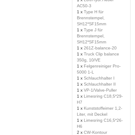
AC50-3
1 x
Type H für
Brennstempel,
SH12*SF15mm
1 x
Type J für
Brennstempel,
SH12*SF15mm
1 x
261Z-balance-20
1 x
Truck Clip balance
350g, 10/VE
1 x
Felgenreiniger Pro-
5000 1-L
1 x
Schlauchhalter I
1 x
Schlauchhalter II
1 x
VP-1/Valve-Puller
1 x
Limesring C18,5*29-
H7
1 x
Kunststoffeimer 1,2-
Liter, mit Deckel
1 x
Limesring C16,5*26-
H6
2 x
CW-Kontour