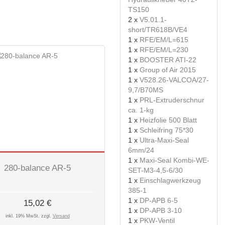
TS150
2 x
V5.01.1-
short/TR618B/VE4
1 x
RFE/EM/L=615
1 x
RFE/EM/L=230
1 x
BOOSTER ATI-22
1 x
Group of Air 2015
1 x
V528.26-VALCOA/27-
9,7/B70MS
1 x
PRL-Extruderschnur
ca. 1-kg
1 x
Heizfolie 500 Blatt
1 x
Schleifring 75*30
1 x
Ultra-Maxi-Seal
6mm/24
1 x
Maxi-Seal Kombi-WE-
280-balance AR-5
SET-M3-4,5-6/30
1 x
Einschlagwerkzeug
385-1
1 x
DP-APB 6-5
15,02 €
1 x
DP-APB 3-10
inkl. 19% MwSt. zzgl.
Versand
1 x
PKW-Ventil