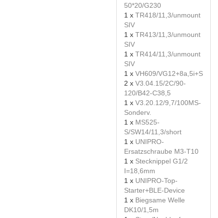
50*20/G230
1 x
TR418/11,3/unmount
SIV
1 x
TR413/11,3/unmount
SIV
1 x
TR414/11,3/unmount
SIV
1 x
VH609/VG12+8a,5i+S
2 x
V3.04.15/2C/90-
120/B42-C38,5
1 x
V3.20.12/9,7/100MS-
Sonderv.
1 x
MS525-
S/SW14/11,3/short
1 x
UNIPRO-
Ersatzschraube M3-T10
1 x
Stecknippel G1/2
I=18,6mm
1 x
UNIPRO-Top-
Starter+BLE-Device
1 x
Biegsame Welle
DK10/1,5m