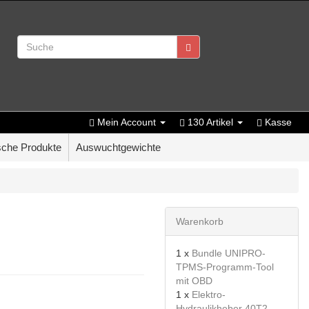
Mein Account
130 Artikel
Kasse
che Produkte
Auswuchtgewichte
Warenkorb
1 x
Bundle UNIPRO-
TPMS-Programm-Tool
mit OBD
1 x
Elektro-
Hydraulikheber 40T2-