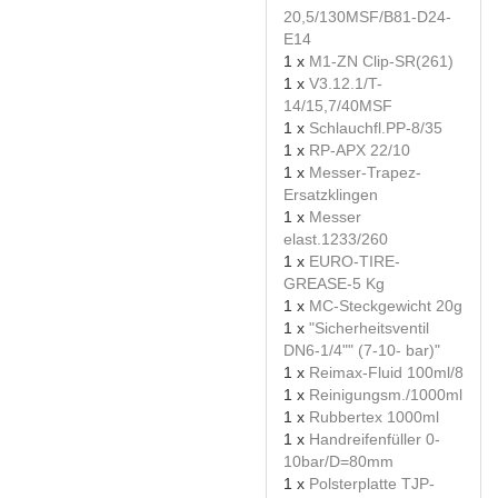
20,5/130MSF/B81-D24-
E14
1 x
M1-ZN Clip-SR(261)
1 x
V3.12.1/T-
14/15,7/40MSF
1 x
Schlauchfl.PP-8/35
1 x
RP-APX 22/10
1 x
Messer-Trapez-
Ersatzklingen
1 x
Messer
elast.1233/260
1 x
EURO-TIRE-
GREASE-5 Kg
1 x
MC-Steckgewicht 20g
1 x
"Sicherheitsventil
DN6-1/4"" (7-10- bar)"
1 x
Reimax-Fluid 100ml/8
1 x
Reinigungsm./1000ml
1 x
Rubbertex 1000ml
1 x
Handreifenfüller 0-
10bar/D=80mm
1 x
Polsterplatte TJP-