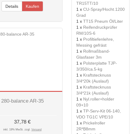
TR15TT/10
Details
Kaufen
1 x
CU-Spray/Hocht.1200
Grad
1 x
TT15 Pneum Öl/Liter
1 x
Reifendruckprüfer
RM/10S-6
1 x
Profiltiefenlehre,
Messing gefräst
1 x
Rollmaßband-
Glasfaser 3m
1 x
Polsterplatte TJP-
3/350/ca.5-kg
1 x
Kraftstecknuss
3/4*20k (Auslauf)
1 x
Kraftstecknuss
3/4*21k (Auslauf)
1 x
Nyl.roller+holder
280-balance AR-35
09+10
1 x
TP-Serv-Kit 06-140,
VDO TG1C VPE/10
37,78 €
1 x
Prickelroller
2R*B8mm
inkl. 19% MwSt. zzgl.
Versand