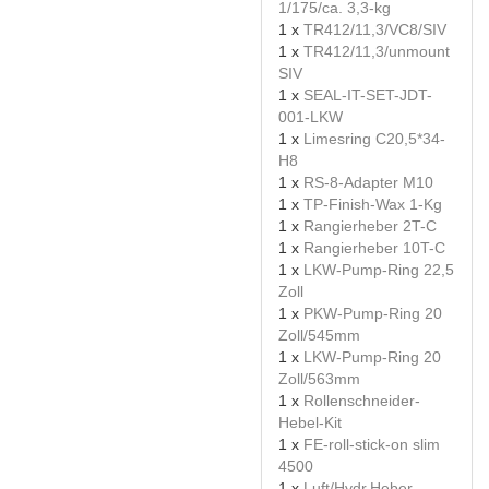
1/175/ca. 3,3-kg
1 x
TR412/11,3/VC8/SIV
1 x
TR412/11,3/unmount
SIV
1 x
SEAL-IT-SET-JDT-
001-LKW
1 x
Limesring C20,5*34-
H8
1 x
RS-8-Adapter M10
1 x
TP-Finish-Wax 1-Kg
1 x
Rangierheber 2T-C
1 x
Rangierheber 10T-C
1 x
LKW-Pump-Ring 22,5
Zoll
1 x
PKW-Pump-Ring 20
Zoll/545mm
1 x
LKW-Pump-Ring 20
Zoll/563mm
1 x
Rollenschneider-
Hebel-Kit
1 x
FE-roll-stick-on slim
4500
1 x
Luft/Hydr.Heber