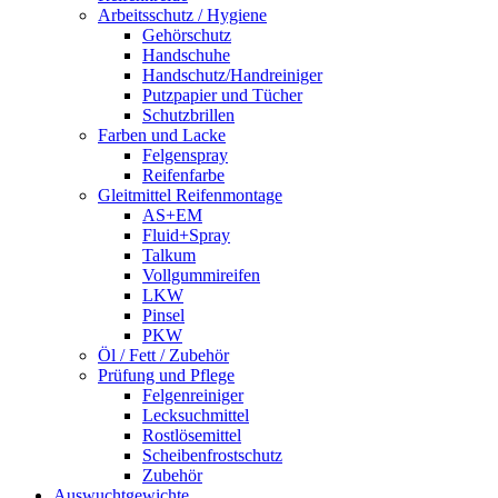
Arbeitsschutz / Hygiene
Gehörschutz
Handschuhe
Handschutz/Handreiniger
Putzpapier und Tücher
Schutzbrillen
Farben und Lacke
Felgenspray
Reifenfarbe
Gleitmittel Reifenmontage
AS+EM
Fluid+Spray
Talkum
Vollgummireifen
LKW
Pinsel
PKW
Öl / Fett / Zubehör
Prüfung und Pflege
Felgenreiniger
Lecksuchmittel
Rostlösemittel
Scheibenfrostschutz
Zubehör
Auswuchtgewichte