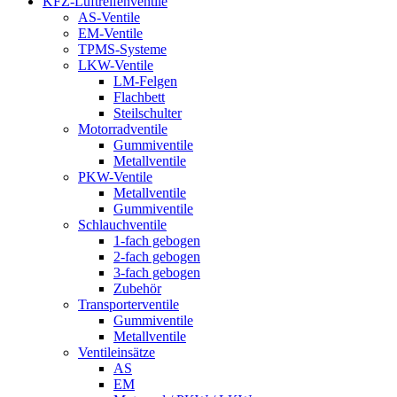
KFZ-Luftreifenventile
AS-Ventile
EM-Ventile
TPMS-Systeme
LKW-Ventile
LM-Felgen
Flachbett
Steilschulter
Motorradventile
Gummiventile
Metallventile
PKW-Ventile
Metallventile
Gummiventile
Schlauchventile
1-fach gebogen
2-fach gebogen
3-fach gebogen
Zubehör
Transporterventile
Gummiventile
Metallventile
Ventileinsätze
AS
EM