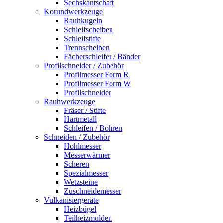
Sechskantschaft
Korundwerkzeuge
Rauhkugeln
Schleifscheiben
Schleifstifte
Trennscheiben
Fächerschleifer / Bänder
Profilschneider / Zubehör
Profilmesser Form R
Profilmesser Form W
Profilschneider
Rauhwerkzeuge
Fräser / Stifte
Hartmetall
Schleifen / Bohren
Schneiden / Zubehör
Hohlmesser
Messerwärmer
Scheren
Spezialmesser
Wetzsteine
Zuschneidemesser
Vulkanisiergeräte
Heizbügel
Teilheizmulden