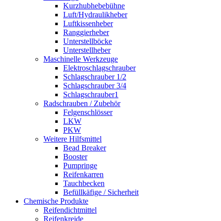
Kurzhubhebebühne
Luft/Hydraulikheber
Luftkissenheber
Ranggierheber
Unterstellböcke
Unterstellheber
Maschinelle Werkzeuge
Elektroschlagschrauber
Schlagschrauber 1/2
Schlagschrauber 3/4
Schlagschrauber1
Radschrauben / Zubehör
Felgenschlösser
LKW
PKW
Weitere Hilfsmittel
Bead Breaker
Booster
Pumpringe
Reifenkarren
Tauchbecken
Befüllkäfige / Sicherheit
Chemische Produkte
Reifendichtmittel
Reifenkreide