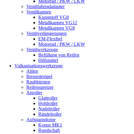
Motorrad / PKW / LKW
Ventilfahrradadapter
Ventilkappen
Kunststoff VG8
Metallkappen VG12
Metallkappen VG8
Ventilverlängerungen
EM-Flexibel
Motorrad / PKW / LKW
Ventilwerkzeuge
Befüllung von Reifen
Hilfsmittel
Vulkanisationswerkzeuge
Ahlen
Brennstempel
Rauhbürsten
Reifenspreizer
Anroller
Glattroller
Hohlroller
Nadelroller
Rändelroller
Aufspanndorne
Konus MK1
Rundschaft