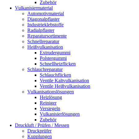
Zubehör
Vulkanisiermaterial
Automotivmaterial
Diagonalpflaster
Industrieklebstoffe
Radialpflaster
Reparatursortimente
Schnellreparatur
Heißvulkanisation
Extrudergummi
Polstergummi
Schnellheizflicken
Schlauchreparatur
Schlauchflicken
Ventile Kaltvulkanisation
Ventile Heißvulkanisation
Vulkanisationslösungen
Heizlösung
Reiniger
Versiegeln
Vulkanisierlösungen
Zubehör
Druckluft / Prüfen / Messen
Druckprüfer
Kupplungen