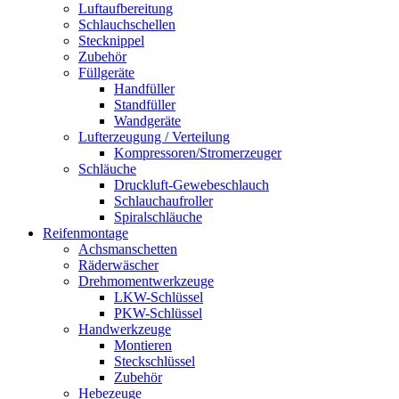
Luftaufbereitung
Schlauchschellen
Stecknippel
Zubehör
Füllgeräte
Handfüller
Standfüller
Wandgeräte
Lufterzeugung / Verteilung
Kompressoren/Stromerzeuger
Schläuche
Druckluft-Gewebeschlauch
Schlauchaufroller
Spiralschläuche
Reifenmontage
Achsmanschetten
Räderwäscher
Drehmomentwerkzeuge
LKW-Schlüssel
PKW-Schlüssel
Handwerkzeuge
Montieren
Steckschlüssel
Zubehör
Hebezeuge