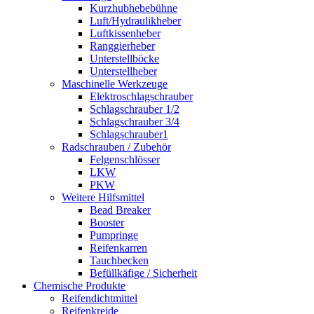
Kurzhubhebebühne
Luft/Hydraulikheber
Luftkissenheber
Ranggierheber
Unterstellböcke
Unterstellheber
Maschinelle Werkzeuge
Elektroschlagschrauber
Schlagschrauber 1/2
Schlagschrauber 3/4
Schlagschrauber1
Radschrauben / Zubehör
Felgenschlösser
LKW
PKW
Weitere Hilfsmittel
Bead Breaker
Booster
Pumpringe
Reifenkarren
Tauchbecken
Befüllkäfige / Sicherheit
Chemische Produkte
Reifendichtmittel
Reifenkreide