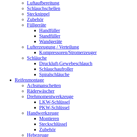
Luftaufbereitung
Schlauchschellen
Stecknippel
Zubehör
Füllgeräte
Handfüller
Standfüller
Wandgeräte
Lufterzeugung / Verteilung
Kompressoren/Stromerzeuger
Schläuche
Druckluft-Gewebeschlauch
Schlauchaufroller
Spiralschläuche
Reifenmontage
Achsmanschetten
Räderwäscher
Drehmomentwerkzeuge
LKW-Schlüssel
PKW-Schlüssel
Handwerkzeuge
Montieren
Steckschlüssel
Zubehör
Hebezeuge