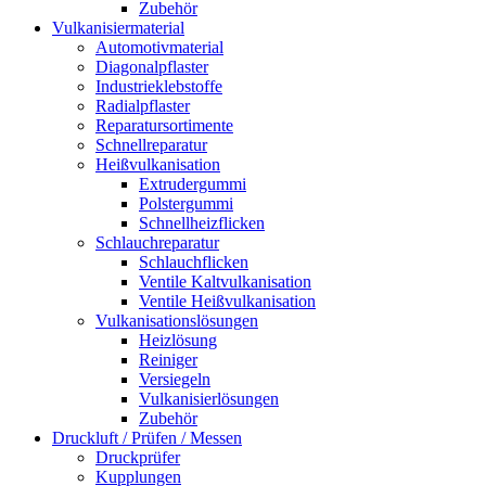
Zubehör
Vulkanisiermaterial
Automotivmaterial
Diagonalpflaster
Industrieklebstoffe
Radialpflaster
Reparatursortimente
Schnellreparatur
Heißvulkanisation
Extrudergummi
Polstergummi
Schnellheizflicken
Schlauchreparatur
Schlauchflicken
Ventile Kaltvulkanisation
Ventile Heißvulkanisation
Vulkanisationslösungen
Heizlösung
Reiniger
Versiegeln
Vulkanisierlösungen
Zubehör
Druckluft / Prüfen / Messen
Druckprüfer
Kupplungen