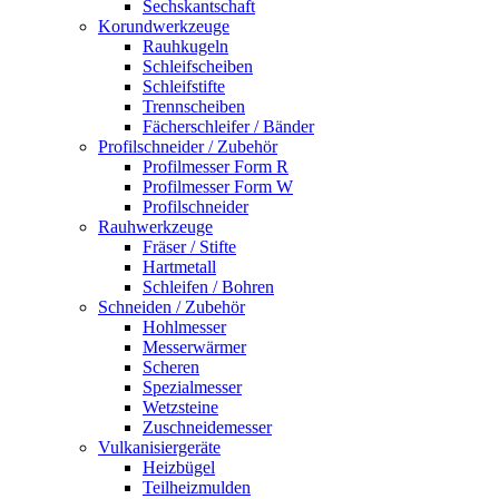
Sechskantschaft
Korundwerkzeuge
Rauhkugeln
Schleifscheiben
Schleifstifte
Trennscheiben
Fächerschleifer / Bänder
Profilschneider / Zubehör
Profilmesser Form R
Profilmesser Form W
Profilschneider
Rauhwerkzeuge
Fräser / Stifte
Hartmetall
Schleifen / Bohren
Schneiden / Zubehör
Hohlmesser
Messerwärmer
Scheren
Spezialmesser
Wetzsteine
Zuschneidemesser
Vulkanisiergeräte
Heizbügel
Teilheizmulden