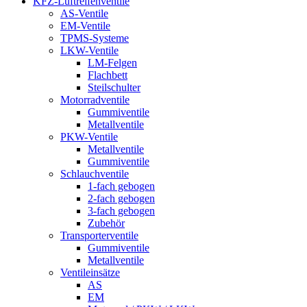
KFZ-Luftreifenventile
AS-Ventile
EM-Ventile
TPMS-Systeme
LKW-Ventile
LM-Felgen
Flachbett
Steilschulter
Motorradventile
Gummiventile
Metallventile
PKW-Ventile
Metallventile
Gummiventile
Schlauchventile
1-fach gebogen
2-fach gebogen
3-fach gebogen
Zubehör
Transporterventile
Gummiventile
Metallventile
Ventileinsätze
AS
EM