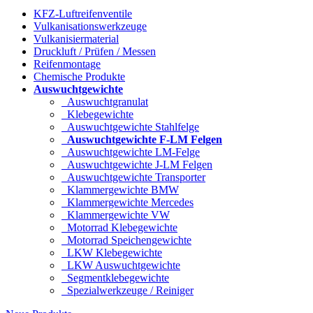
KFZ-Luftreifenventile
Vulkanisationswerkzeuge
Vulkanisiermaterial
Druckluft / Prüfen / Messen
Reifenmontage
Chemische Produkte
Auswuchtgewichte
Auswuchtgranulat
Klebegewichte
Auswuchtgewichte Stahlfelge
Auswuchtgewichte F-LM Felgen
Auswuchtgewichte LM-Felge
Auswuchtgewichte J-LM Felgen
Auswuchtgewichte Transporter
Klammergewichte BMW
Klammergewichte Mercedes
Klammergewichte VW
Motorrad Klebegewichte
Motorrad Speichengewichte
LKW Klebegewichte
LKW Auswuchtgewichte
Segmentklebegewichte
Spezialwerkzeuge / Reiniger