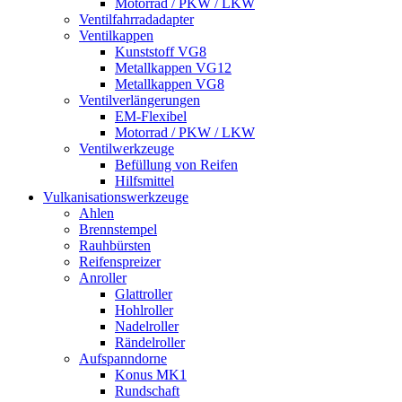
Motorrad / PKW / LKW
Ventilfahrradadapter
Ventilkappen
Kunststoff VG8
Metallkappen VG12
Metallkappen VG8
Ventilverlängerungen
EM-Flexibel
Motorrad / PKW / LKW
Ventilwerkzeuge
Befüllung von Reifen
Hilfsmittel
Vulkanisationswerkzeuge
Ahlen
Brennstempel
Rauhbürsten
Reifenspreizer
Anroller
Glattroller
Hohlroller
Nadelroller
Rändelroller
Aufspanndorne
Konus MK1
Rundschaft