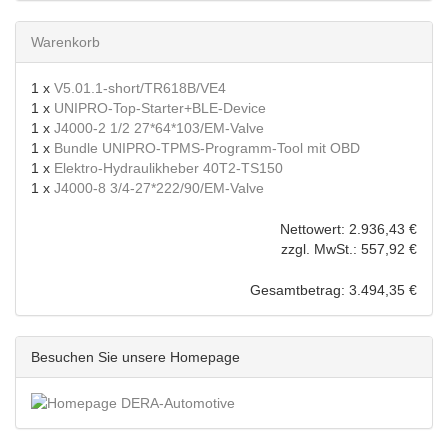
Warenkorb
1 x
V5.01.1-short/TR618B/VE4
1 x
UNIPRO-Top-Starter+BLE-Device
1 x
J4000-2 1/2 27*64*103/EM-Valve
1 x
Bundle UNIPRO-TPMS-Programm-Tool mit OBD
1 x
Elektro-Hydraulikheber 40T2-TS150
1 x
J4000-8 3/4-27*222/90/EM-Valve
Nettowert: 2.936,43 €
zzgl. MwSt.: 557,92 €
Gesamtbetrag: 3.494,35 €
Besuchen Sie unsere Homepage