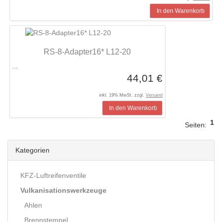
In den Warenkorb
RS-8-Adapter16* L12-20
…
44,01 €
inkl. 19% MwSt. zzgl.
Versand
In den Warenkorb
1
Seiten:
Kategorien
KFZ-Luftreifenventile
Vulkanisationswerkzeuge
Ahlen
Brennstempel