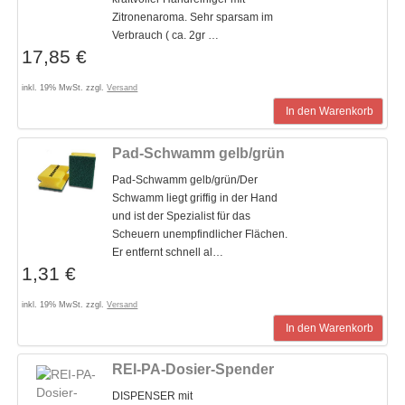
Zitronenaroma. Sehr sparsam im
Verbrauch ( ca. 2gr …
17,85 €
inkl. 19% MwSt. zzgl.
Versand
In den Warenkorb
Pad-Schwamm gelb/grün
Pad-Schwamm gelb/grün/Der
Schwamm liegt griffig in der Hand
und ist der Spezialist für das
Scheuern unempfindlicher Flächen.
Er entfernt schnell al…
1,31 €
inkl. 19% MwSt. zzgl.
Versand
In den Warenkorb
REI-PA-Dosier-Spender
DISPENSER mit