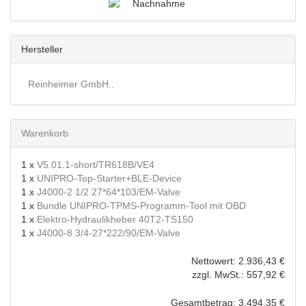
Hersteller
Reinheimer GmbH..
Warenkorb
1 x
V5.01.1-short/TR618B/VE4
1 x
UNIPRO-Top-Starter+BLE-Device
1 x
J4000-2 1/2 27*64*103/EM-Valve
1 x
Bundle UNIPRO-TPMS-Programm-Tool mit OBD
1 x
Elektro-Hydraulikheber 40T2-TS150
1 x
J4000-8 3/4-27*222/90/EM-Valve
Nettowert: 2.936,43 €
zzgl. MwSt.: 557,92 €
Gesamtbetrag: 3.494,35 €