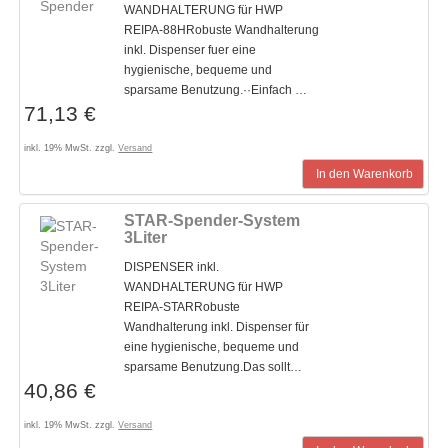
WANDHALTERUNG für HWP
REIPA-88HRobuste Wandhalterung
inkl. Dispenser fuer eine
hygienische, bequeme und
sparsame Benutzung.··Einfach …
71,13 €
inkl. 19% MwSt. zzgl.
Versand
In den Warenkorb
STAR-Spender-System
3Liter
DISPENSER inkl.
WANDHALTERUNG für HWP
REIPA-STARRobuste
Wandhalterung inkl. Dispenser für
eine hygienische, bequeme und
sparsame Benutzung.Das sollt…
40,86 €
inkl. 19% MwSt. zzgl.
Versand