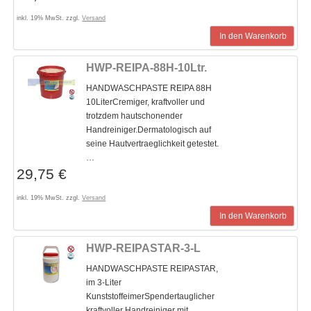
inkl. 19% MwSt. zzgl.
Versand
In den Warenkorb
HWP-REIPA-88H-10Ltr.
HANDWASCHPASTE REIPA 88H
10LiterCremiger, kraftvoller und
trotzdem hautschonender
Handreiniger.Dermatologisch auf
seine Hautvertraeglichkeit getestet.
…
29,75 €
inkl. 19% MwSt. zzgl.
Versand
In den Warenkorb
HWP-REIPASTAR-3-L
HANDWASCHPASTE REIPASTAR,
im 3-Liter
KunststoffeimerSpendertauglicher
kraftvoller Handreiniger mit