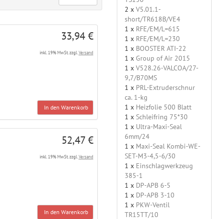
2 x
V5.01.1-
short/TR618B/VE4
1 x
RFE/EM/L=615
33,94 €
1 x
RFE/EM/L=230
1 x
BOOSTER ATI-22
inkl. 19% MwSt. zzgl.
Versand
1 x
Group of Air 2015
1 x
V528.26-VALCOA/27-
9,7/B70MS
1 x
PRL-Extruderschnur
ca. 1-kg
1 x
Heizfolie 500 Blatt
In den Warenkorb
1 x
Schleifring 75*30
1 x
Ultra-Maxi-Seal
6mm/24
52,47 €
1 x
Maxi-Seal Kombi-WE-
SET-M3-4,5-6/30
inkl. 19% MwSt. zzgl.
Versand
1 x
Einschlagwerkzeug
385-1
1 x
DP-APB 6-5
1 x
DP-APB 3-10
1 x
PKW-Ventil
In den Warenkorb
TR15TT/10