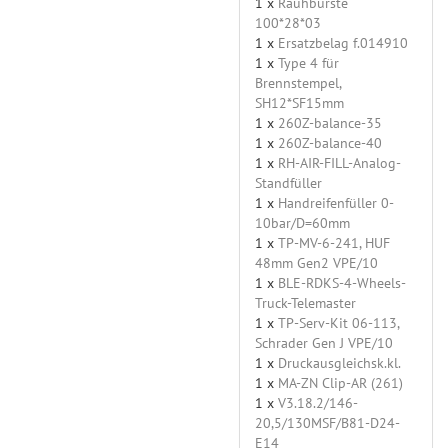
1 x
Rauhbürste
100*28*03
1 x
Ersatzbelag f.014910
1 x
Type 4 für
Brennstempel,
SH12*SF15mm
1 x
260Z-balance-35
1 x
260Z-balance-40
1 x
RH-AIR-FILL-Analog-
Standfüller
1 x
Handreifenfüller 0-
10bar/D=60mm
1 x
TP-MV-6-241, HUF
48mm Gen2 VPE/10
1 x
BLE-RDKS-4-Wheels-
Truck-Telemaster
1 x
TP-Serv-Kit 06-113,
Schrader Gen J VPE/10
1 x
Druckausgleichsk.kl.
1 x
MA-ZN Clip-AR (261)
1 x
V3.18.2/146-
20,5/130MSF/B81-D24-
E14