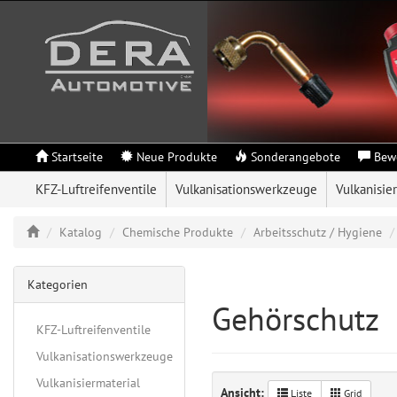
Startseite
Neue Produkte
Sonderangebote
Bew
KFZ-Luftreifenventile
Vulkanisationswerkzeuge
Vulkanisie
Katalog
Chemische Produkte
Arbeitsschutz / Hygiene
Kategorien
Gehörschutz
KFZ-Luftreifenventile
Vulkanisationswerkzeuge
Vulkanisiermaterial
Ansicht:
Liste
Grid