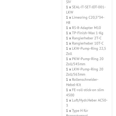
SIV
1 x
SEAL-IT-SET-JDT-001-
LKW
1 x
Limesring C20,5*34-
H8
1 x
RS-8-Adapter M10
1 x
TP-Finish-Wax 1-Kg
1 x
Rangierheber 2T-C
1 x
Rangierheber 10T-C
1 x
LKW-Pump-Ring 22,5
Zoll
1 x
PKW-Pump-Ring 20
Zoll/545mm
1 x
LKW-Pump-Ring 20
Zoll/563mm
1 x
Rollenschneider-
Hebel-Kit
1 x
FE-roll-stick-on slim
4500
1 x
Luft/Hydr.Heber AC50-
3
1 x
Type H für
Brennstempel,