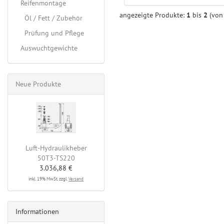
Reifenmontage
angezeigte Produkte:
1
bis
2
(vo
Öl / Fett / Zubehör
Prüfung und Pflege
Auswuchtgewichte
Neue Produkte
Luft-Hydraulikheber
50T3-TS220
3.036,88 €
inkl. 19% MwSt. zzgl.
Versand
Informationen