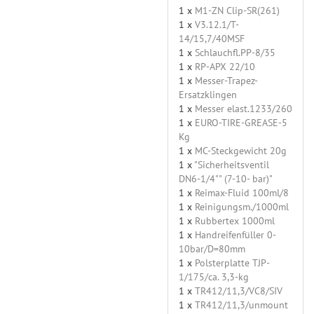
1 x
M1-ZN Clip-SR(261)
1 x
V3.12.1/T-
14/15,7/40MSF
1 x
Schlauchfl.PP-8/35
1 x
RP-APX 22/10
1 x
Messer-Trapez-
Ersatzklingen
1 x
Messer elast.1233/260
1 x
EURO-TIRE-GREASE-5
Kg
1 x
MC-Steckgewicht 20g
1 x
"Sicherheitsventil
DN6-1/4"" (7-10- bar)"
1 x
Reimax-Fluid 100ml/8
1 x
Reinigungsm./1000ml
1 x
Rubbertex 1000ml
1 x
Handreifenfüller 0-
10bar/D=80mm
1 x
Polsterplatte TJP-
1/175/ca. 3,3-kg
1 x
TR412/11,3/VC8/SIV
1 x
TR412/11,3/unmount