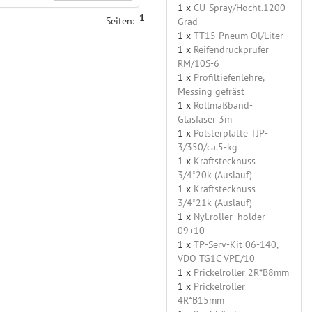
1 x
CU-Spray/Hocht.1200
1
Seiten:
Grad
1 x
TT15 Pneum Öl/Liter
1 x
Reifendruckprüfer
RM/10S-6
1 x
Profiltiefenlehre,
Messing gefräst
1 x
Rollmaßband-
Glasfaser 3m
1 x
Polsterplatte TJP-
3/350/ca.5-kg
1 x
Kraftstecknuss
3/4*20k (Auslauf)
1 x
Kraftstecknuss
3/4*21k (Auslauf)
1 x
Nyl.roller+holder
09+10
1 x
TP-Serv-Kit 06-140,
VDO TG1C VPE/10
1 x
Prickelroller 2R*B8mm
1 x
Prickelroller
4R*B15mm