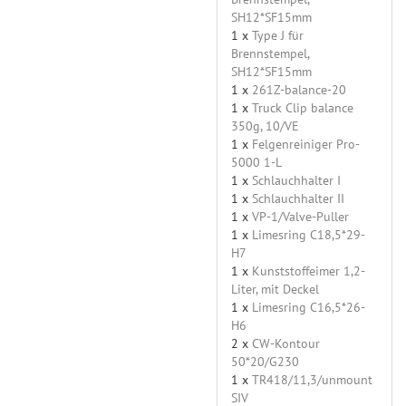
SH12*SF15mm
1 x
Type J für
Brennstempel,
SH12*SF15mm
1 x
261Z-balance-20
1 x
Truck Clip balance
350g, 10/VE
1 x
Felgenreiniger Pro-
5000 1-L
1 x
Schlauchhalter I
1 x
Schlauchhalter II
1 x
VP-1/Valve-Puller
1 x
Limesring C18,5*29-
H7
1 x
Kunststoffeimer 1,2-
Liter, mit Deckel
1 x
Limesring C16,5*26-
H6
2 x
CW-Kontour
50*20/G230
1 x
TR418/11,3/unmount
SIV