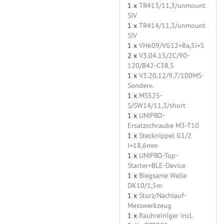
1 x
TR413/11,3/unmount
SIV
1 x
TR414/11,3/unmount
SIV
1 x
VH609/VG12+8a,5i+S
2 x
V3.04.15/2C/90-
120/B42-C38,5
1 x
V3.20.12/9,7/100MS-
Sonderv.
1 x
MS525-
S/SW14/11,3/short
1 x
UNIPRO-
Ersatzschraube M3-T10
1 x
Stecknippel G1/2
I=18,6mm
1 x
UNIPRO-Top-
Starter+BLE-Device
1 x
Biegsame Welle
DK10/1,5m
1 x
Sturz/Nachlauf-
Messwerkzeug
1 x
Rauhreiniger incl.