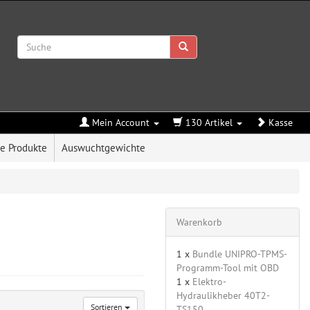
Mein Account
130 Artikel
Kasse
e Produkte
Auswuchtgewichte
Warenkorb
1 x
Bundle UNIPRO-TPMS-
Programm-Tool mit OBD
1 x
Elektro-
Hydraulikheber 40T2-
Sortieren
TS150